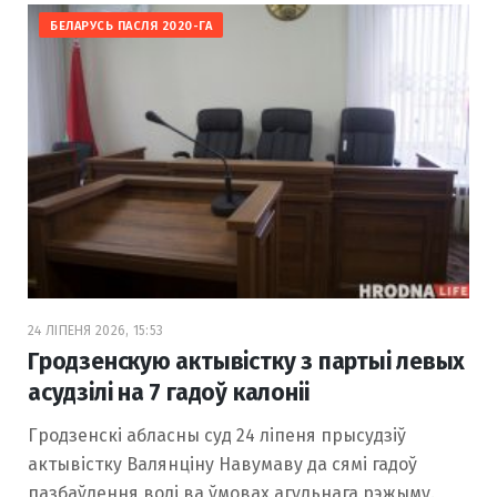
БЕЛАРУСЬ ПАСЛЯ 2020-ГА
24 ЛІПЕНЯ 2026, 15:53
Гродзенскую актывістку з партыі левых
асудзілі на 7 гадоў калоніі
Гродзенскі абласны суд 24 ліпеня прысудзіў
актывістку Валянціну Навумаву да сямі гадоў
пазбаўлення волі ва ўмовах агульнага рэжыму.