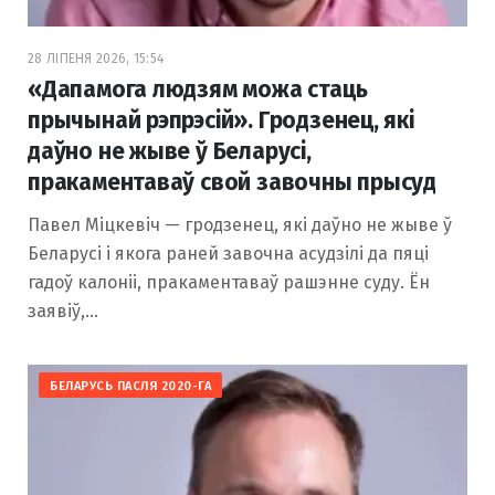
28 ЛІПЕНЯ 2026, 15:54
«Дапамога людзям можа стаць
прычынай рэпрэсій». Гродзенец, які
даўно не жыве ў Беларусі,
пракаментаваў свой завочны прысуд
Павел Міцкевіч — гродзенец, які даўно не жыве ў
Беларусі і якога раней завочна асудзілі да пяці
гадоў калоніі, пракаментаваў рашэнне суду. Ён
заявіў,…
БЕЛАРУСЬ ПАСЛЯ 2020-ГА