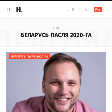
F
I
Рус
a
n
c
s
e
t
b
a
ПРАГЛЯ
o
g
ТЭМА
o
r
k
a
БЕЛАРУСЬ ПАСЛЯ 2020-ГА
m
БЕЛАРУСЬ ПАСЛЯ 2020-ГА