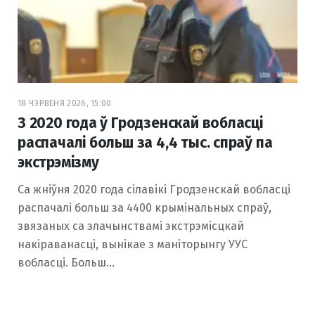
18 ЧЭРВЕНЯ 2026, 15:00
З 2020 года ў Гродзенскай вобласці
распачалі больш за 4,4 тыс. спраў па
экстрэмізму
Са жніўня 2020 года сілавікі Гродзенскай вобласці
распачалі больш за 4400 крымінальных спраў,
звязаных са злачынствамі экстрэмісцкай
накіраванасці, вынікае з маніторынгу УУС
вобласці. Больш…