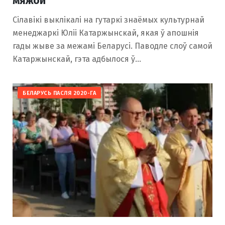
мяжой
Сілавікі выклікалі на гутаркі знаёмых культурнай
менеджаркі Юліі Катаржынскай, якая ў апошнія
гады жыве за межамі Беларусі. Паводле слоў самой
Катаржынскай, гэта адбылося ў…
БЕЛАРУСЬ ПАСЛЯ 2020-ГА