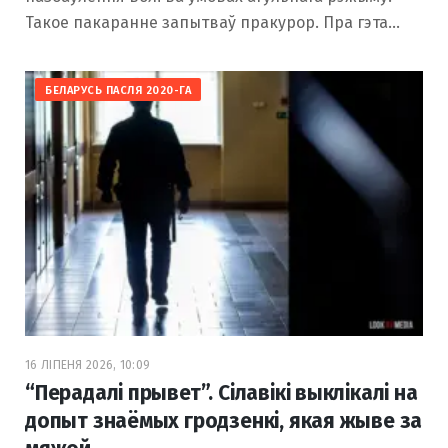
Такое пакаранне запытваў пракурор. Пра гэта…
БЕЛАРУСЬ ПАСЛЯ 2020-ГА
16 ЛІПЕНЯ 2026, 10:09
“Перадалі прывет”. Сілавікі выклікалі на
допыт знаёмых гродзенкі, якая жыве за