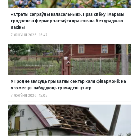
«Страты сапраўды каласальныя». Праз спёку і маразы
гродзенскі фермер застаўся практычна без ураджаю
лахіны
7 ЖНІЎНЯ 2026, 16:47
У Гродне знясуць прыватны сектар каля філармоніі: на
яго месцы пабудуюць грамадскі цэнтр
7 ЖНІЎНЯ 2026, 15:05