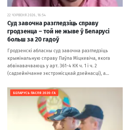
22 ЧЭРВЕНЯ 2026, 16:54
Суд завочна разгледзіць справу
гродзенца – той не жыве ў Беларусі
больш за 20 гадоў
Гродзенскі абласны суд завочна разгледзіць
крымінальную справу Паўла Міцкевіча, якога
абвінавачваюць у арт. 361-4 КК ч. 1 і ч. 2
(садзейнічанне экстрэмісцкай дзейнасці), а…
БЕЛАРУСЬ ПАСЛЯ 2020-ГА