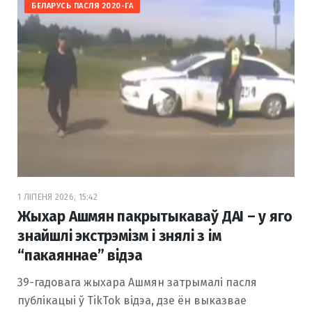
БЕЛАРУСЬ ПАСЛЯ 2020-ГА
1 ЛІПЕНЯ 2026, 15:42
Жыхар Ашмян пакрытыкаваў ДАІ – у яго
знайшлі экстрэмізм і знялі з ім
“пакаяннае” відэа
39-гадовага жыхара Ашмян затрымалі пасля
публікацыі ў TikTok відэа, дзе ён выказвае