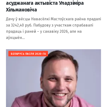
асуджанага актывіста Уладзіміра
Хільмановіча
Дачу ў вёсцы Навасёлкі Мастоўскага раёна прадалі
за 3242,40 руб. Пабудову з участкам спрабавалі
прадаць і раней – у сакавіку 2026, але на
аўкцыён…
БЕЛАРУСЬ ПАСЛЯ 2020-ГА