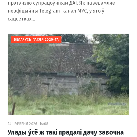
прэтэнзію супрацоўнікам ДАІ. Як паведамляе
неафіцыйны Telegram-канал МУС, у яго ў
сацсетках…
БЕЛАРУСЬ ПАСЛЯ 2020-ГА
24 ЧЭРВЕНЯ 2026, 14:08
Улады ўсё ж такі прадалі дачу завочна