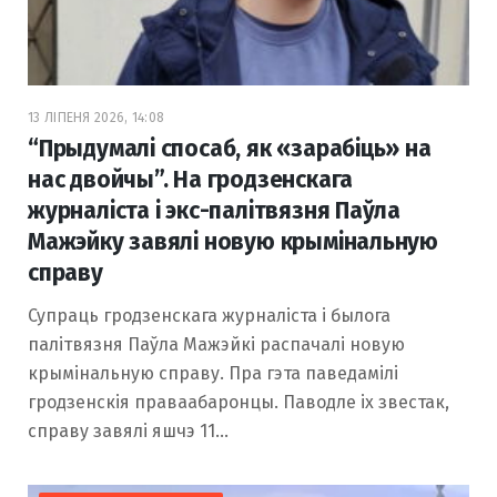
13 ЛІПЕНЯ 2026, 14:08
“Прыдумалі спосаб, як «зарабіць» на
нас двойчы”. На гродзенскага
журналіста і экс-палітвязня Паўла
Мажэйку завялі новую крымінальную
справу
Супраць гродзенскага журналіста і былога
палітвязня Паўла Мажэйкі распачалі новую
крымінальную справу. Пра гэта паведамілі
гродзенскія праваабаронцы. Паводле іх звестак,
справу завялі яшчэ 11…