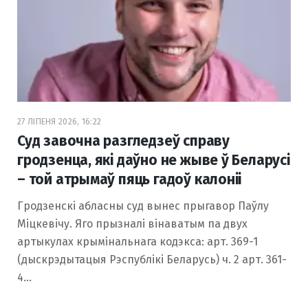
27 ЛІПЕНЯ 2026, 16:22
Суд завочна разгледзеў справу
гродзенца, які даўно не жыве ў Беларусі
– той атрымаў пяць гадоў калоніі
Гродзенскі абласны суд вынес прыгавор Паўлу
Міцкевічу. Яго прызналі вінаватым па двух
артыкулах крымінальнага кодэкса: арт. 369-1
(дыскрэдытацыя Рэспублікі Беларусь) ч. 2 арт. 361-
4…