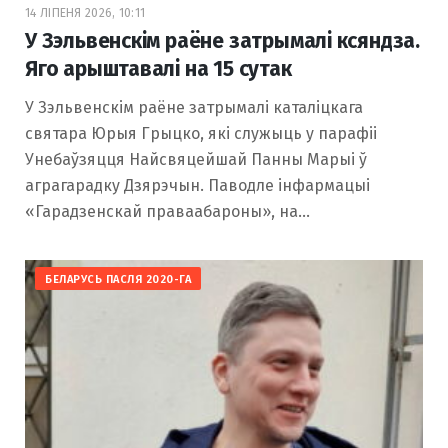
14 ЛІПЕНЯ 2026, 10:11
У Зэльвенскім раёне затрымалі ксяндза.
Яго арыштавалі на 15 сутак
У Зэльвенскім раёне затрымалі каталіцкага
святара Юрыя Грыцко, які служыць у парафіі
Унебаўзяцця Найсвяцейшай Панны Марыі ў
аграгарадку Дзярэчын. Паводле інфармацыі
«Гарадзенскай праваабароны», на…
БЕЛАРУСЬ ПАСЛЯ 2020-ГА