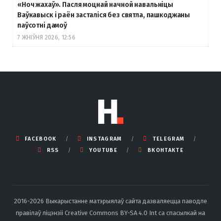
«Ноч жахаў». Пасля моцнай начной навальніцы
Ваўкавыск і раён засталіся без святла, пашкоджаны
паўсотні дамоў
7 ЖНІЎНЯ 2026, 12:56
FACEBOOK
INSTAGRAM
TELEGRAM
RSS
YOUTUBE
ВКОНТАКТЕ
2016-2026 Выкарыстанне матэрыялаў сайта дазваляецца паводле
правілаў ліцэнзіі Creative Commons BY-SA 4.0 Int са спасылкай на