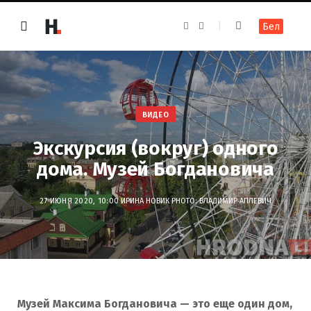
F
I
Бел
a
n
c
s
e
t
b
a
o
g
o
r
k
a
m
ВИДЕО
Экскурсия (вокруг) одного
дома. Музей Богдановича
27 ИЮНЯ 2020, 10:00
ИРИНА НОВИК
PHOTO: ВЛАДИМИР АПЛЕВИЧ
Музей Максима Богдановича — это еще один дом,