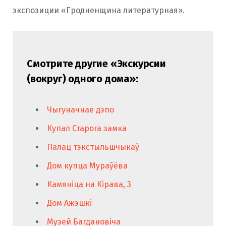
экспозиции «Гродненщина литературная».
Смотрите другие «Экскурсии
(вокруг) одного дома»:
Чыгуначнае дэпо
Купал Старога замка
Палац тэкстыльшчыкаў
Дом купца Мураўёва
Камяніца на Кірава, 3
Дом Ажэшкі
Музей Багдановіча