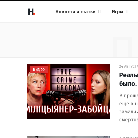
Новости и статьи
Игры
П
24 АВГУСТА
ВИДЕО
Реаль
было.
В прошл
еще в 
замалч
смертн