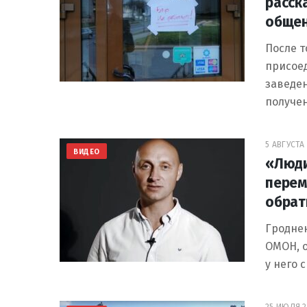
расск
общен
После т
присое
заведен
получе
5 АВГУСТА 
ВИДЕО
«Люди
перем
обрат
Гроднен
ОМОН, о
у него 