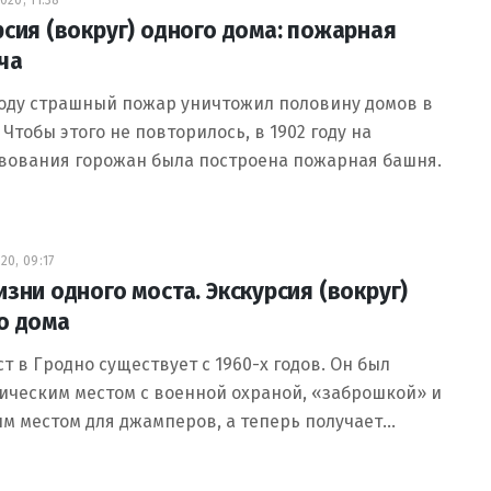
20, 11:38
рсия (вокруг) одного дома: пожарная
ча
году страшный пожар уничтожил половину домов в
 Чтобы этого не повторилось, в 1902 году на
вования горожан была построена пожарная башня.
20, 09:17
изни одного моста. Экскурсия (вокруг)
о дома
ст в Гродно существует с 1960-х годов. Он был
ическим местом с военной охраной, «заброшкой» и
м местом для джамперов, а теперь получает…