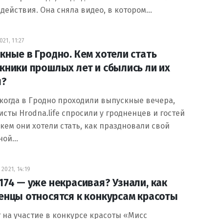
действия. Она сняла видео, в котором…
21, 11:27
кные в Гродно. Кем хотели стать
кники прошлых лет и сбылись ли их
ы?
 когда в Гродно проходили выпускные вечера,
сты Hrodna.life спросили у гродненцев и гостей
 кем они хотели стать, как праздновали свой
ной…
2021, 14:19
174 — уже некрасивая? Узнали, как
енцы относятся к конкурсам красоты
 на участие в конкурсе красоты «Мисс