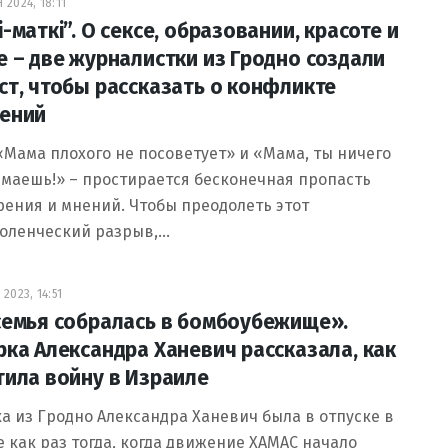
2024, 18:11
-маткі”. О сексе, образовании, красоте и
е – две журналистки из Гродно создали
ст, чтобы рассказать о конфликте
ений
Мама плохого не посоветует» и «Мама, ты ничего
маешь!» – простирается бесконечная пропасть
рения и мнений. Чтобы преодолеть этот
оленческий разрыв,…
2023, 14:51
семья собралась в бомбоубежище».
рка Александра Ханевич рассказала, как
тила войну в Израиле
а из Гродно Александра Ханевич была в отпуске в
 как раз тогда, когда движение ХАМАС начало