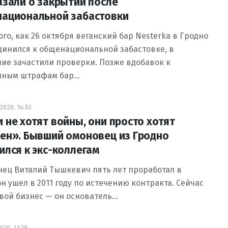
азали о закрытии после
ациональной забастовки
ого, как 26 октября веганский бар Nesterka в Гродно
динился к общенациональной забастовке, в
ие зачастили проверки. Позже вдобавок к
нным штрафам бар…
2020, 14:02
 не хотят войны, они просто хотят
ен». Бывший омоновец из Гродно
ился к экс-коллегам
ец Виталий Тышкевич пять лет проработал в
н ушел в 2011 году по истечению контракта. Сейчас
свой бизнес — он основатель…