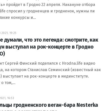
ь» пройдет в Гродно 22 апреля. Накануне отбора
life спросил у гродненцев и гродненок, нужны ли
такие конкурсы и…
2021, 19:25
 думали, что это легенда: смотрите, как
ун выступал на рок-концерте в Гродно
О)
т Сергей Финский поделился с Hrodna.life видео
да, на котором Станислав Семинский (известный как
) выступает на рок-концерте в мединституте.
 о том,…
021, 16:53
льцы гродненского веган-бара Nesterka