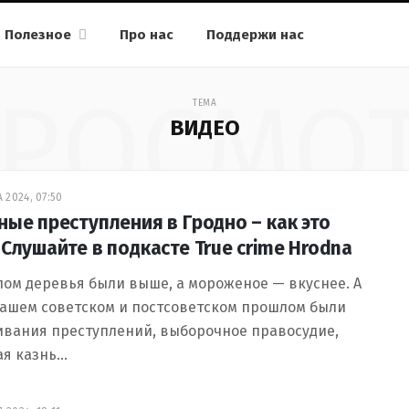
Полезное
Про нас
Поддержи нас
РОСМО
ТЕМА
ВИДЕО
 2024, 07:50
ные преступления в Гродно – как это
 Слушайте в подкасте True crime Hrodna
ом деревья были выше, а мороженое — вкуснее. А
нашем советском и постсоветском прошлом были
ивания преступлений, выборочное правосудие,
ая казнь…