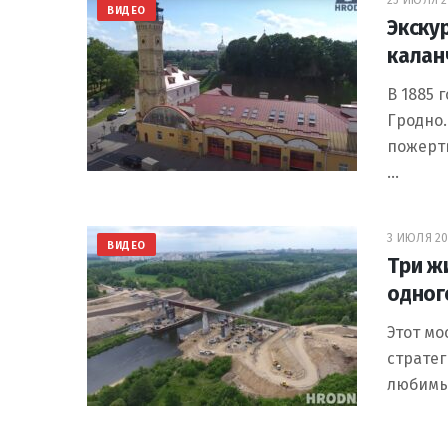
25 ИЮЛЯ 20
ВИДЕО
Экску
калан
В 1885 
Гродно.
пожерт
…
3 ИЮЛЯ 20
ВИДЕО
Три ж
одног
Этот мо
стратег
любимы