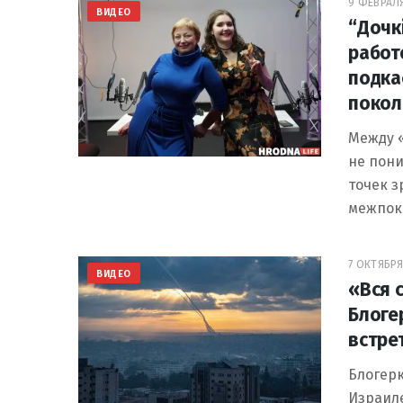
9 ФЕВРАЛЯ 
ВИДЕО
“Дочкі
работ
подка
покол
Между «
не пони
точек з
межпок
7 ОКТЯБРЯ 
ВИДЕО
«Вся 
Блоге
встре
Блогерк
Израиле