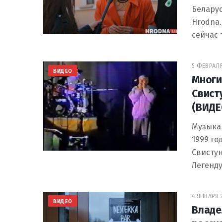
Беларус
Hrodna.
сейчас 
5 ФЕВРАЛЯ 
ВИДЕО
Многие
Свист
(ВИДЕ
Музыкан
1999 го
Свистун
Легенду
4 ЯНВАРЯ 2
ВИДЕО
Владе