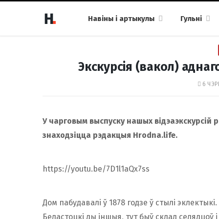
Навіны і артыкулы
Гульні
Экскурсія (вакол) аднаго
6 ЧЭР
У чарговым выспуску нашых відэаэкскурсій ра
знаходзіцца рэдакцыя Hrodna.life.
https://youtu.be/7D1l1aQx7ss
Дом пабудавалі ў 1878 годзе ў стылі эклектыкі.
Беластоцкі ды іншыя, тут быў склад селядцоў і 