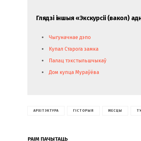
Глядзі іншыя «Экскурсіі (вакол) ад
Чыгуначнае дэпо
Купал Старога замка
Палац тэкстыльшчыкаў
Дом купца Мураўёва
АРХІТЭКТУРА
ГІСТОРЫЯ
МЕСЦЫ
Т
РАІМ ПАЧЫТАЦЬ