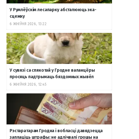
У Румлёўскім лесапарку абсталююць эка-
сцежку
6 ЖНІЎНЯ 2026, 13:22
У сувязі са спякотай у Гродне валанцёры
просяць падтрымаць бяздомных жывёл
6 ЖНІЎНЯ 2026, 12:45
Рэстаратарам Гродна і вобласці давядзецца
заплаціць штрафы: не адлічвалі грошы на