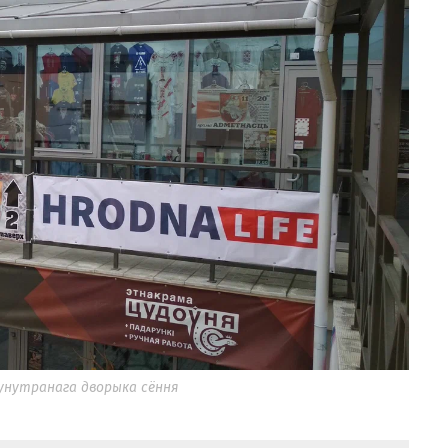
з унутранага дворыка сёння