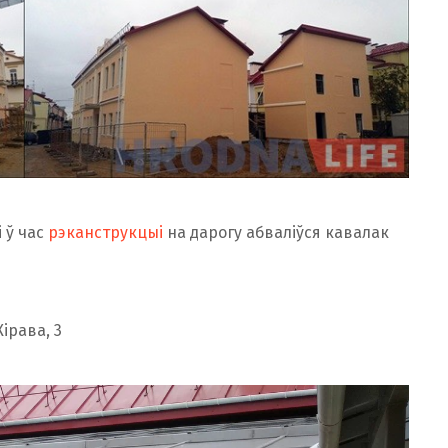
і ў час
рэканструкцыі
на дарогу абваліўся кавалак