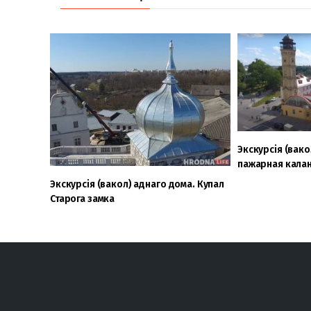
Экскурсія (вако
пажарная кала
Экскурсія (вакол) аднаго дома. Купал
Старога замка