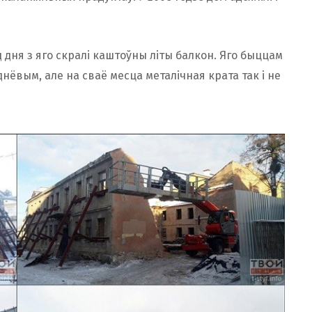
од дня з яго скралі каштоўны літы балкон. Яго быццам
нёвым, але на сваё месца металічная крата так і не