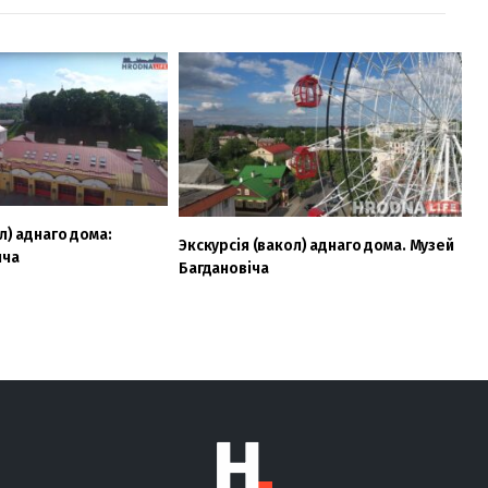
л) аднаго дома:
Экскурсія (вакол) аднаго дома. Музей
нча
Багдановіча