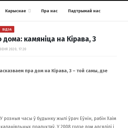
Карыснае
Пра нас
Падтрымай нас
ВІДЭА
 дома: камяніца на Кірава, 3
ВЕНЯ 2020, 17:20
сказваем пра дом на Кірава, 3 – той самы, дзе
 У розныя часы ў будынку жылі ўрач Еўнін, рабін Хаім
каланіяльных прадуктаў. У 2008 годзе дом адсялілі і