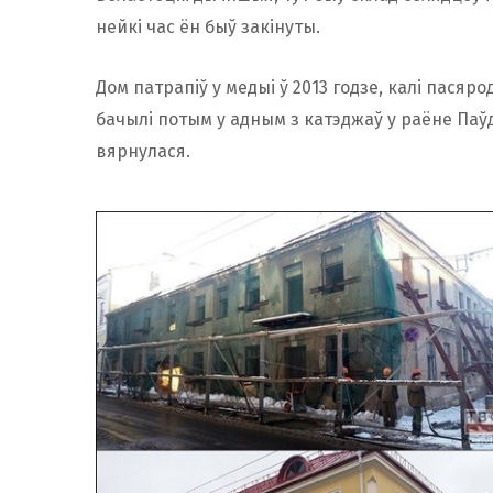
нейкі час ён быў закінуты.
Дом патрапіў у медыі ў 2013 годзе, калі пасяр
бачылі потым у адным з катэджаў у раёне Паўд
вярнулася.