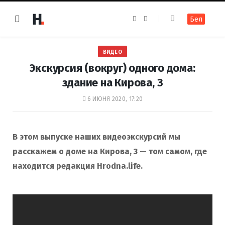
F
I
Бел
a
n
c
s
e
t
b
a
o
g
ВИДЕО
o
r
k
a
Экскурсия (вокруг) одного дома:
m
здание на Кирова, 3
6 ИЮНЯ 2020, 17:20
В этом выпуске наших видеоэкскурсий мы
расскажем о доме на Кирова, 3 — том самом, где
находится редакция Hrodna.life.