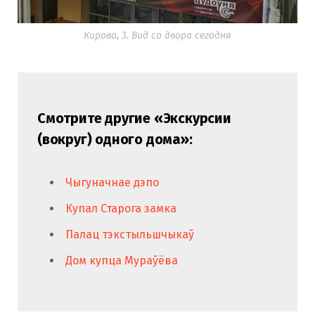
Кирова, 3. Вид со двора сегодня
Смотрите другие «Экскурсии
(вокруг) одного дома»:
Чыгуначнае дэпо
Купал Старога замка
Палац тэкстыльшчыкаў
Дом купца Мураўёва