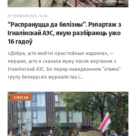
23 ЧЭРВЕНЯ 2026, 14:30
“Распрануцца да бялізны”. Рэпартаж з
Ігналінскай АЭС, якую разбіраюць ужо
16 гадоў
«Добра, што майткі прыстойныя надзела», —
першае, што я сказала мужу пасля вяртання з
Ігналінскай АЭС. Бо перад наведваннем “атамкі”
групу беларускіх журналістак і…
З МЕСЦА