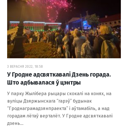
3 ВЕРАСНЯ 2022, 18:58
У Гродне адсвяткавалі Дзень горада.
Што адбывалася ў цэнтры
У парку Жылібера рыцары скокалі на конях, на
вуліцы Дзяржынскага “гарэў” будынак
“Гроднаграмадзянпраекта” і аўтамабіль, а над
горадам лётаў верталёт. У Гродне адсвяткавалі
дзень…