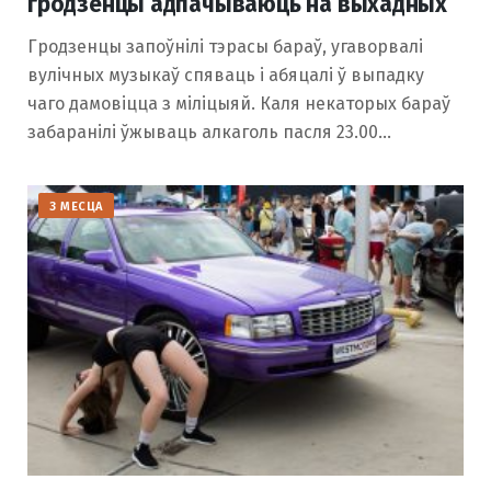
гродзенцы адпачываюць на выхадных
Гродзенцы запоўнілі тэрасы бараў, угаворвалі
вулічных музыкаў спяваць і абяцалі ў выпадку
чаго дамовіцца з міліцыяй. Каля некаторых бараў
забаранілі ўжываць алкаголь пасля 23.00…
З МЕСЦА