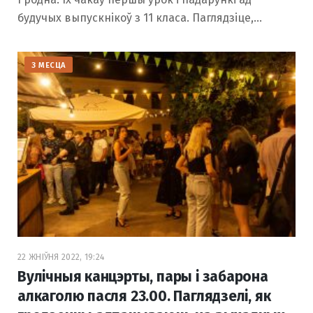
будучых выпускнікоў з 11 класа. Паглядзіце,…
З МЕСЦА
22 ЖНІЎНЯ 2022, 19:24
Вулічныя канцэрты, пары і забарона
алкаголю пасля 23.00. Паглядзелі, як