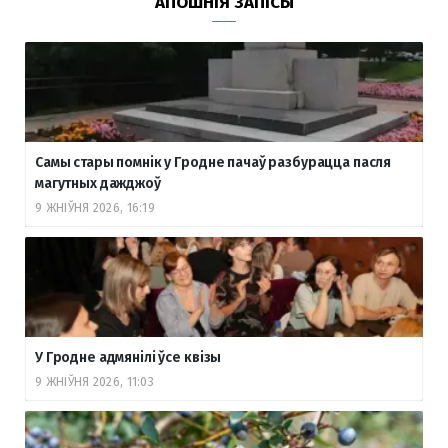
АПОШНІЯ ЗАПІСЫ
Самы стары помнік у Гродне пачаў разбурацца пасля
магутных дажджоў
9 ЖНІЎНЯ 2026, 16:19
У Гродне адмянілі ўсе квізы
9 ЖНІЎНЯ 2026, 11:03