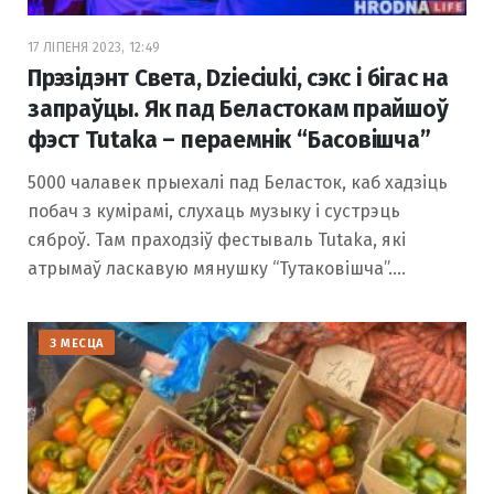
17 ЛІПЕНЯ 2023, 12:49
Прэзідэнт Света, Dzieciuki, сэкс і бігас на
запраўцы. Як пад Беластокам прайшоў
фэст Tutaka – пераемнік “Басовішча”
5000 чалавек прыехалі пад Беласток, каб хадзіць
побач з кумірамі, слухаць музыку і сустрэць
сяброў. Там праходзіў фестываль Tutaka, які
атрымаў ласкавую мянушку “Тутаковішча”.…
З МЕСЦА