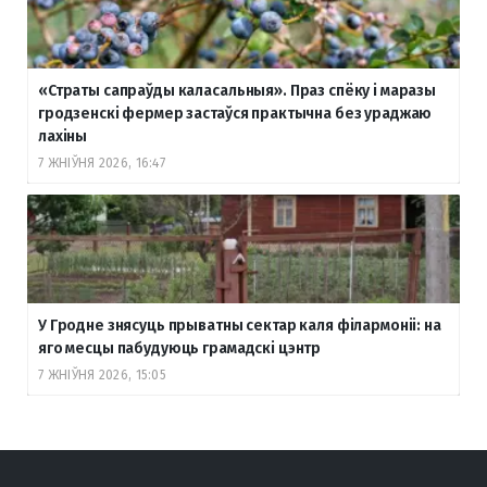
«Страты сапраўды каласальныя». Праз спёку і маразы
гродзенскі фермер застаўся практычна без ураджаю
лахіны
7 ЖНІЎНЯ 2026, 16:47
У Гродне знясуць прыватны сектар каля філармоніі: на
яго месцы пабудуюць грамадскі цэнтр
7 ЖНІЎНЯ 2026, 15:05