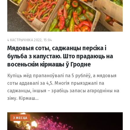
4 КАСТРЫЧНІКА 2022, 15:04
Мядовыя соты, саджанцы персіка і
бульба з капустаю. Што прадаюць на
восеньскім кірмашы ў Гродне
Купіць мёд прапаноўвалі па 5 рублёў, а мядовыя
соты аддавалі за 4,5. Многія прыязджалі па
саджанцы, іншыя – зрабіць запасы агародніны на
зіму. Кірмаш…
З МЕСЦА