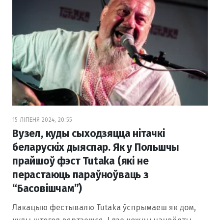
15 ЛІПЕНЯ 2024, 20:55
Вузел, куды сыходзяцца нітачкі
беларускіх дыяспар. Як у Польшчы
прайшоў фэст Tutaka (які не
перастаюць параўноўваць з
“Басовішчам”)
Лакацыю фестывалю Tutaka ўспрымаеш як дом,