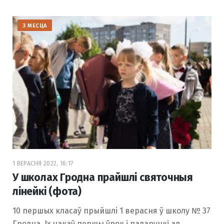
З МЕСЦА
1 ВЕРАСНЯ 2022, 16:17
У школах Гродна прайшлі святочныя
лінейкі (фота)
10 першых класаў прыйшлі 1 верасня ў школу № 37
Гродна. Іх чакаў першы ўрок і падарункі ад