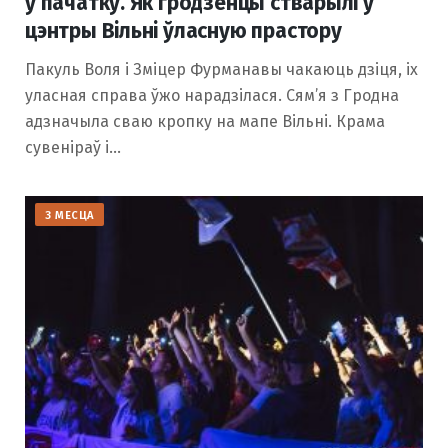
ў пачатку. Як гродзенцы стварылі ў
цэнтры Вільні ўласную прастору
Пакуль Воля і Зміцер Фурманавы чакаюць дзіця, іх
уласная справа ўжо нарадзілася. Сям’я з Гродна
адзначыла сваю кропку на мапе Вільні. Крама
сувеніраў і…
З МЕСЦА