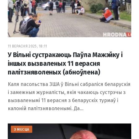
11 ВЕРАСНЯ 2025, 18:11
У Вільні сустракаюць Паўла Мажэйку і
іншых вызваленых 11 верасня
палітзняволеных (абноўлена)
Каля пасольства ЗША ў Вільні сабраліся беларускія
і замежныя журналісты, якія чакаюць сустрэчы з
вызваленымі 11 верасня з беларускіх турмаў і
калоній палітзняволенымі. Да…
З МЕСЦА