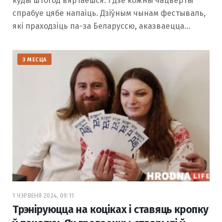
куды штогод вяртаешся. І дзе кожны чацвёрты
спрабуе цябе напаіць. Дзіўным чынам фестываль,
які праходзіць па-за Беларуссю, аказваецца…
З МЕСЦА
1 ЧЭРВЕНЯ 2024, 09:11
Трэніруюцца на коціках і ставяць кропку