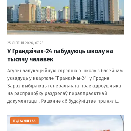
25 ЛІПЕНЯ 2026, 07:28
У Грандзічах-24 пабудуюць школу на
тысячу чалавек
Агульнаадукацыйную сярэднюю школу з басейнам
узвядуць у квартале “Грандзічы-24” у Гродне.
Зараз выбіраюць генеральнага праекціроўшчыка
на распрацоўку раздзелаў перадпраектнай
дакументацыі. Рашэнне аб будаўніцтве прынялі…
БУДАЎНІЦТВА