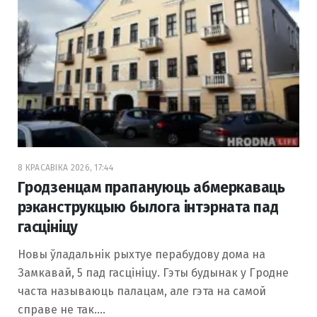
8 КРАСАВІКА 2026, 17:44
Гродзенцам прапануюць абмеркаваць
рэканструкцыю былога інтэрната пад
гасцініцу
Новы ўладальнік рыхтуе перабудову дома на
Замкавай, 5 пад гасцініцу. Гэты будынак у Гродне
часта называюць палацам, але гэта на самой
справе не так.…