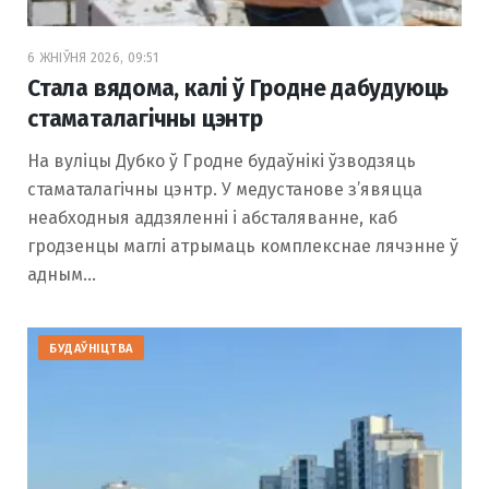
6 ЖНІЎНЯ 2026, 09:51
Стала вядома, калі ў Гродне дабудуюць
стаматалагічны цэнтр
На вуліцы Дубко ў Гродне будаўнікі ўзводзяць
стаматалагічны цэнтр. У медустанове з’явяцца
неабходныя аддзяленні і абсталяванне, каб
гродзенцы маглі атрымаць комплекснае лячэнне ў
адным…
БУДАЎНІЦТВА