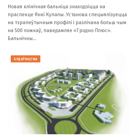
Новая клінічная бальніца знаходзіцца на
праспекце Янкі Купалы. Установа спецыялізуецца
на тэрапеўтычным профілі і разлічана больш чым
на 500 ложкаў, паведамляе «Гродно Плюс».
Бальнічны…
БУДАЎНІЦТВА