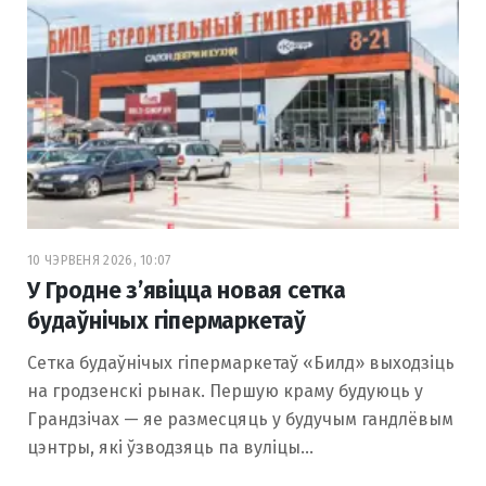
10 ЧЭРВЕНЯ 2026, 10:07
У Гродне з’явіцца новая сетка
будаўнічых гіпермаркетаў
Сетка будаўнічых гіпермаркетаў «Билд» выходзіць
на гродзенскі рынак. Першую краму будуюць у
Грандзічах — яе размесцяць у будучым гандлёвым
цэнтры, які ўзводзяць па вуліцы…