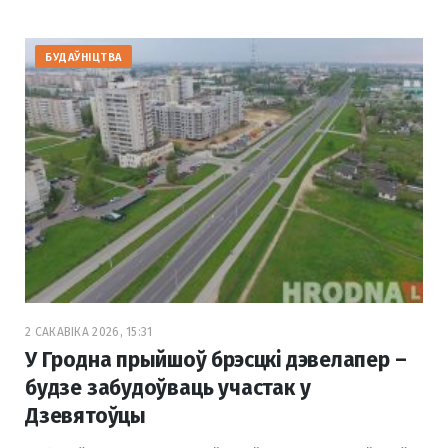
БУДАЎНІЦТВА
2 САКАВІКА 2026, 15:31
У Гродна прыйшоў брэсцкі дэвелапер –
будзе забудоўваць участак у
Дзевятоўцы