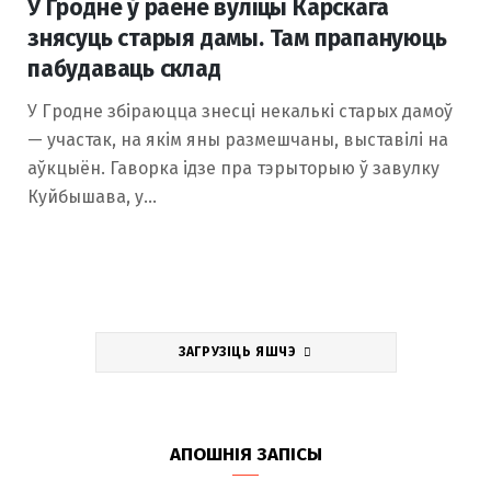
У Гродне ў раёне вуліцы Карскага
знясуць старыя дамы. Там прапануюць
пабудаваць склад
У Гродне збіраюцца знесці некалькі старых дамоў
— участак, на якім яны размешчаны, выставілі на
аўкцыён. Гаворка ідзе пра тэрыторыю ў завулку
Куйбышава, у…
ЗАГРУЗІЦЬ ЯШЧЭ
АПОШНІЯ ЗАПІСЫ