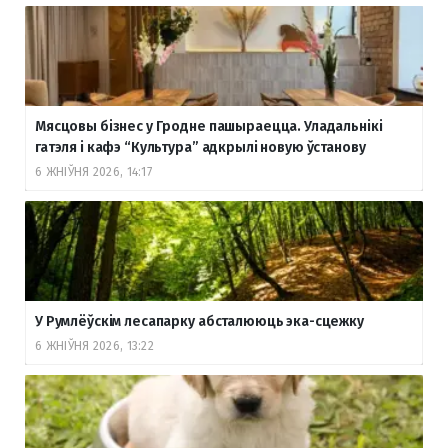
Мясцовы бізнес у Гродне пашыраецца. Уладальнікі
гатэля і кафэ “Культура” адкрылі новую ўстанову
6 ЖНІЎНЯ 2026, 14:17
У Румлёўскім лесапарку абсталююць эка-сцежку
6 ЖНІЎНЯ 2026, 13:22