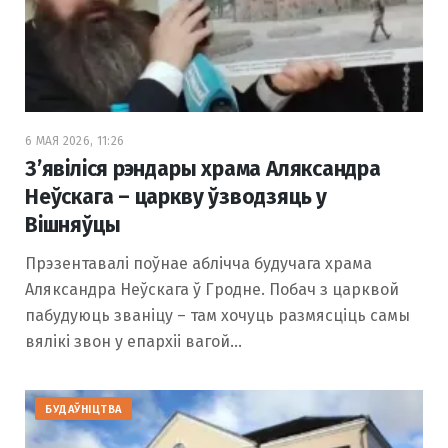
6 МАЯ 2026, 11:26
З’явіліся рэндары храма Аляксандра
Неўскага – царкву ўзводзяць у
Вішняўцы
Прэзентавалі поўнае аблічча будучага храма
Аляксандра Неўскага ў Гродне. Побач з царквой
пабудуюць званіцу – там хочуць размясціць самы
вялікі звон у епархіі вагой…
БУДАЎНІЦТВА