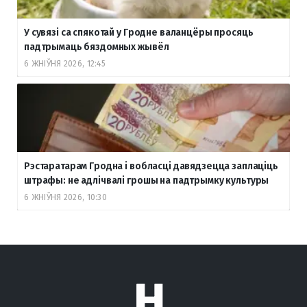
У сувязі са спякотай у Гродне валанцёры просяць
падтрымаць бяздомных жывёл
6 ЖНІЎНЯ 2026, 12:45
Рэстаратарам Гродна і вобласці давядзецца заплаціць
штрафы: не адлічвалі грошы на падтрымку культуры
6 ЖНІЎНЯ 2026, 10:30