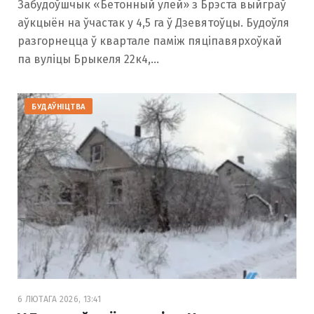
Забудоўшчык «Бетонный улей» з Брэста выйграў
аўкцыён на ўчастак у 4,5 га ў Дзевятоўцы. Будоўля
разгорнецца ў квартале паміж пяціпавярхоўкай
па вуліцы Брыкеля 22к4,…
БУДАЎНІЦТВА
6 ЛЮТАГА 2026, 13:41