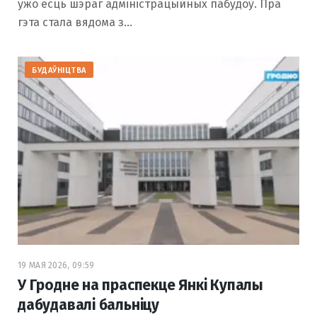
ужо ёсць шэраг адміністрацыйных пабудоў. Пра
гэта стала вядома з…
БУДАЎНІЦТВА
19 МАЯ 2026, 09:59
У Гродне на праспекце Янкі Купалы
дабудавалі бальніцу