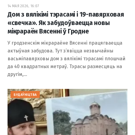
14 МАЯ 2026, 16:07
Дом з вялікімі тэрасамі і 19-павярховая
«свечка». Як забудоўваецца новы
мікрараён Вясенні ў Гродне
У гродзенскім мікрараёне Вясенні працягваецца
актыўная забудова. Тут з’явіцца незвычайны
васьміпавярховы дом з вялікімі тэрасамі плошчай
да 40 квадратных метраў. Тэрасы размесцяць на
другім,…
БУДАЎНІЦТВА