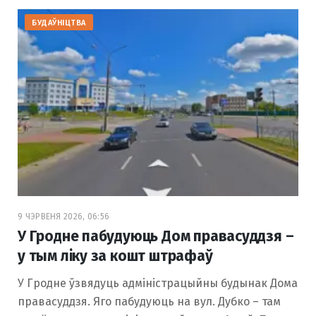
БУДАЎНІЦТВА
9 ЧЭРВЕНЯ 2026, 06:56
У Гродне пабудуюць Дом правасуддзя –
у тым ліку за кошт штрафаў
У Гродне ўзвядуць адміністрацыйны будынак Дома
правасуддзя. Яго пабудуюць на вул. Дубко – там