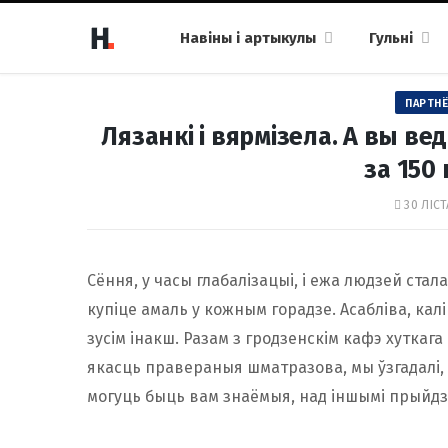
Навіны і артыкулы
Гульні
ПАРТНЁ
Лязанкі і вярмізела. А вы ве
за 150
30 ЛІСТ
Сёння, у часы глабалізацыі, і ежа людзей стал
купіце амаль у кожным горадзе. Асабліва, калі с
зусім інакш. Разам з гродзенскім кафэ хуткаг
якасць правераныя шматразова, мы ўзгадалі, ш
могуць быць вам знаёмыя, над іншымі прыйдз