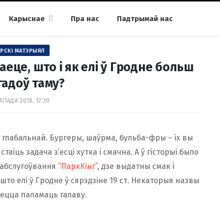
Карыснае
Пра нас
Падтрымай нас
РСКІ МАТЭРЫЯЛ
даеце, што і як елі ў Гродне больш
 гадоў таму?
АПАДА 2018, 12:30
а глабальнай. Бургеры, шаўрма, бульба-фры – іх вы
таіць задача з’есці хутка і смачна. А ў гісторыі было
а абслугоўвання
“ПаркКінг”
, дзе выдатны смак і
то елі ў Гродне ў сярэдзіне 19 ст. Некаторыя назвы
ецца паламаць галаву.