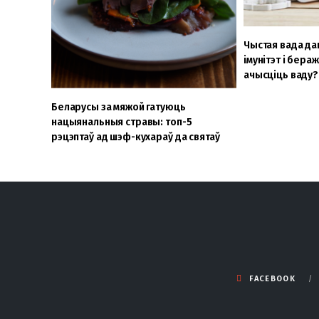
Чыстая вада да
імунітэт і бераж
ачысціць ваду?
Беларусы за мяжой гатуюць
нацыянальныя стравы: топ-5
рэцэптаў ад шэф-кухараў да святаў
FACEBOOK