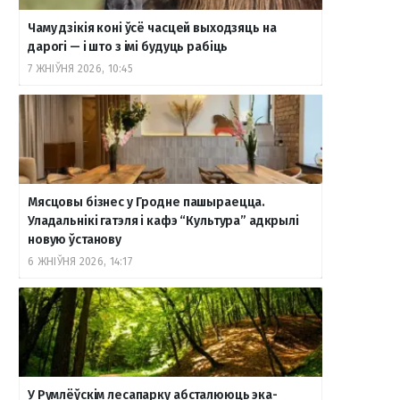
Чаму дзікія коні ўсё часцей выходзяць на
дарогі — і што з імі будуць рабіць
7 ЖНІЎНЯ 2026, 10:45
Мясцовы бізнес у Гродне пашыраецца.
Уладальнікі гатэля і кафэ “Культура” адкрылі
новую ўстанову
6 ЖНІЎНЯ 2026, 14:17
У Румлёўскім лесапарку абсталююць эка-