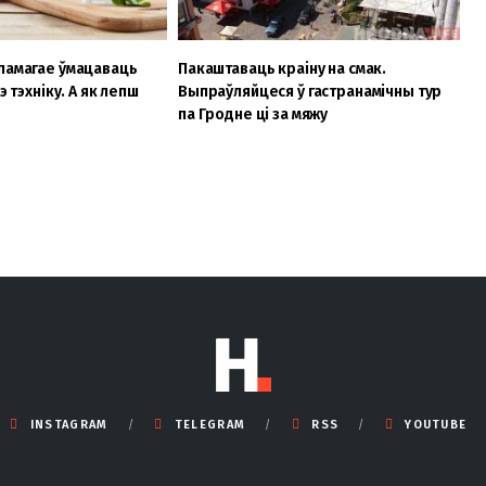
памагае ўмацаваць
Пакаштаваць краіну на смак.
э тэхніку. А як лепш
Выпраўляйцеся ў гастранамічны тур
па Гродне ці за мяжу
INSTAGRAM
TELEGRAM
RSS
YOUTUBE