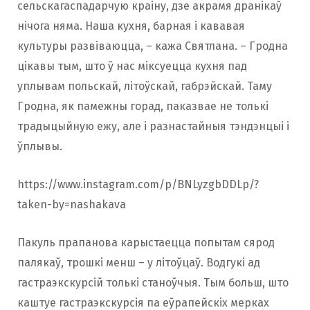
сельскагаспадарчую краіну, дзе акрамя дранікаў
нічога няма. Наша кухня, барная і кававая
культуры развіваюцца, – кажа Святлана. – Гродна
цікавы тым, што ў нас міксуецца кухня пад
уплывам польскай, літоўскай, габрэйскай. Таму
Гродна, як памежны горад, паказвае не толькі
традыцыйную ежу, але і разнастайныя тэндэнцыі і
ўплывы.
https://www.instagram.com/p/BNLyzgbDDLp/?
taken-by=nashakava
Пакуль прапанова карыстаецца попытам сярод
палякаў, трошкі менш – у літоўцаў. Водгукі ад
гастраэкскурсій толькі станоўчыя. Тым больш, што
каштуе гастраэкскурсія па еўрапейскіх мерках