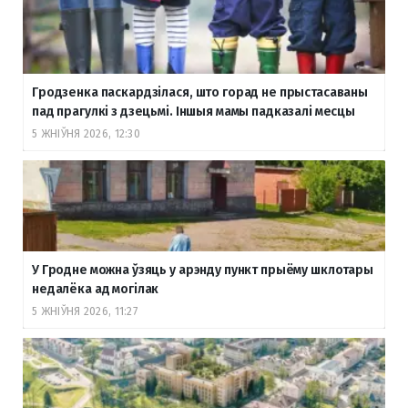
Гродзенка паскардзілася, што горад не прыстасаваны
пад прагулкі з дзецьмі. Іншыя мамы падказалі месцы
5 ЖНІЎНЯ 2026, 12:30
У Гродне можна ўзяць у арэнду пункт прыёму шклотары
недалёка ад могілак
5 ЖНІЎНЯ 2026, 11:27