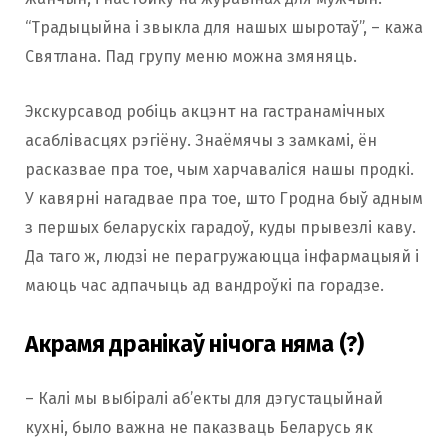
“Традыцыйна і звыкла для нашых шыротаў”, – кажа
Святлана. Пад групу меню можна змяняць.
Экскурсавод робіць акцэнт на гастранамічных
асаблівасцях рэгіёну. Знаёмячы з замкамі, ён
расказвае пра тое, чым харчаваліся нашы продкі.
У кавярні нагадвае пра тое, што Гродна быў адным
з першых беларускіх гарадоў, куды прывезлі каву.
Да таго ж, людзі не перагружаюцца інфармацыяй і
маюць час адпачыць ад вандроўкі па горадзе.
Акрамя дранікаў нічога няма (?)
– Калі мы выбіралі аб’екты для дэгустацыйнай
кухні, было важна не паказваць Беларусь як