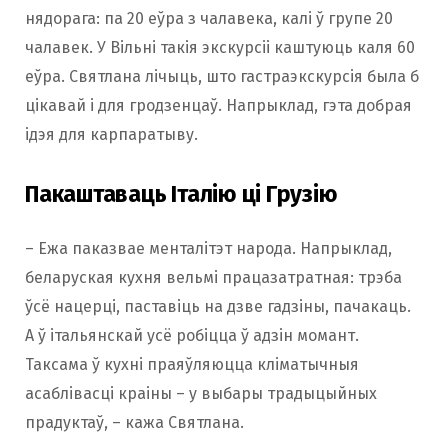
нядорага: па 20 еўра з чалавека, калі ў групе 20
чалавек. У Вільні такія экскурсіі каштуюць каля 60
еўра. Святлана лічыць, што гастраэкскурсія была б
цікавай і для гродзенцаў. Напрыклад, гэта добрая
ідэя для карпаратыву.
Пакаштаваць Італію ці Грузію
– Ежа паказвае менталітэт народа. Напрыклад,
беларуская кухня вельмі працазатратная: трэба
ўсё нацерці, паставіць на дзве гадзіны, пачакаць.
А ў італьянскай усё робіцца ў адзін момант.
Таксама ў кухні праяўляюцца кліматычныя
асаблівасці краіны – у выбары традыцыйных
прадуктаў, – кажа Святлана.