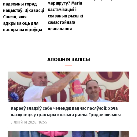
маршруту? Магія
падземны горад
кастамізацыі і
нацыстаў. Цікавасці
схаваныя рызыкі
Сілезіі, якія
самастойнага
адкрываюць для
планавання
вас правы кіроўцы
АПОШНІЯ ЗАПІСЫ
Караеў зладзіў сабе чэлендж падчас пасяўной: хоча
пасядзець у трактары кожнага раёна Гродзеншчыны
5 ЖНІЎНЯ 2026, 16:55