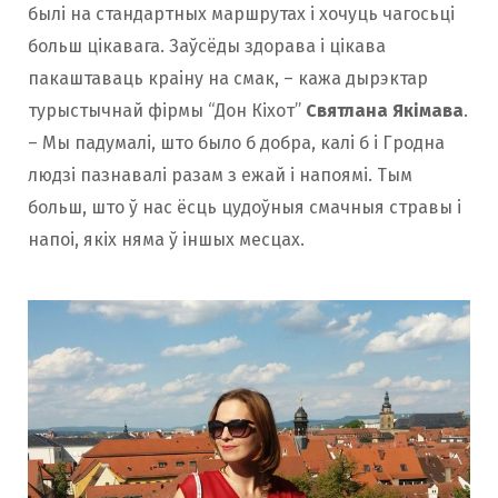
былі на стандартных маршрутах і хочуць чагосьці
больш цікавага. Заўсёды здорава і цікава
пакаштаваць краіну на смак, – кажа дырэктар
турыстычнай фірмы “Дон Кіхот”
Святлана Якімава
.
– Мы падумалі, што было б добра, калі б і Гродна
людзі пазнавалі разам з ежай і напоямі. Тым
больш, што ў нас ёсць цудоўныя смачныя стравы і
напоі, якіх няма ў іншых месцах.