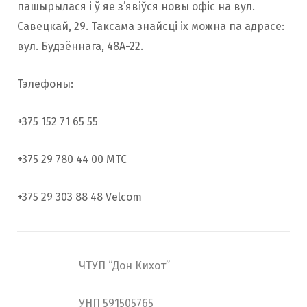
пашырылася і ў яе з’явіўся новы офіс на вул.
Савецкай, 29. Таксама знайсці іх можна па адрасе:
вул. Будзённага, 48А-22.
Тэлефоны:
+375 152 71 65 55
+375 29 780 44 00 МТС
+375 29 303 88 48 Velcom
ЧТУП “Дон Кихот”
УНП 591505765