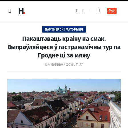
F
I
Рус
a
n
c
s
e
t
b
a
o
g
ПАРТНЁРСКІ МАТЭРЫЯЛ
o
r
k
a
Пакаштаваць краіну на смак.
m
Выпраўляйцеся ў гастранамічны тур па
Гродне ці за мяжу
4 ЧЭРВЕНЯ 2018, 11:17