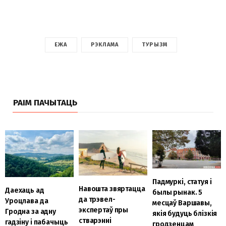
ЕЖА
РЭКЛАМА
ТУРЫЗМ
РАІМ ПАЧЫТАЦЬ
Падмуркі, статуя і
Навошта звяртацца
Даехаць ад
былы рынак. 5
да трэвел-
Уроцлава да
месцаў Варшавы,
экспертаў пры
Гродна за адну
якія будуць блізкія
стварэнні
гадзіну і пабачыць
гродзенцам