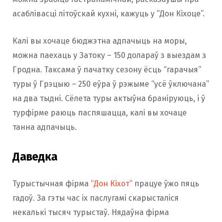
асаблівасці літоўскай кухні, кажуць у “Дон Кіхоце”.
Калі вы хочаце бюджэтна адпачыць на моры,
можна паехаць у Затоку – 150 долараў з выездам з
Гродна. Таксама ў пачатку сезону ёсць “гарачыя”
туры ў Грэцыю – 250 еўра ў рэжыме “усё ўключана”
на два тыдні. Сёлета туры актыўна браніруюць, і ў
турфірме раюць паспяшацца, калі вы хочаце
танна адпачыць.
Даведка
Турыстычная фірма
“Дон Кіхот”
працуе ўжо пяць
гадоў. За гэты час іх паслугамі скарысталіся
некалькі тысяч турыстаў. Нядаўна фірма