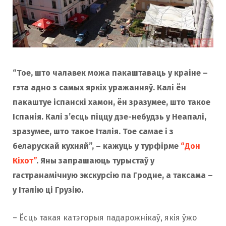
“Тое, што чалавек можа пакаштаваць у краіне –
гэта адно з самых яркіх уражанняў. Калі ён
пакаштуе іспанскі хамон, ён зразумее, што такое
Іспанія. Калі з’есць піццу дзе-небудзь у Неапалі,
зразумее, што такое Італія. Тое самае і з
беларускай кухняй”, – кажуць у турфірме
“Дон
Кіхот”
. Яны запрашаюць турыстаў у
гастранамічную экскурсію па Гродне, а таксама –
у Італію ці Грузію.
– Ёсць такая катэгорыя падарожнікаў, якія ўжо