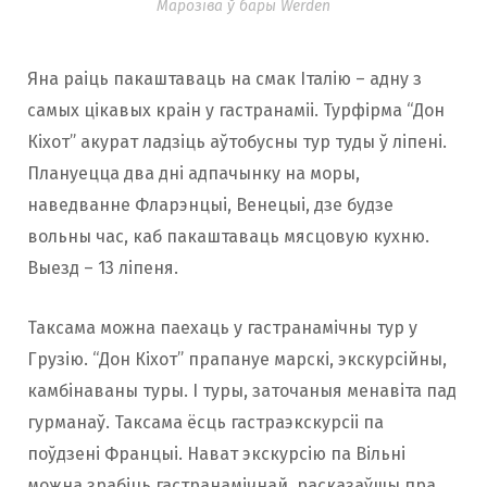
Марозіва ў бары Werden
Яна раіць пакаштаваць на смак Італію – адну з
самых цікавых краін у гастранаміі. Турфірма “Дон
Кіхот” акурат ладзіць аўтобусны тур туды ў ліпені.
Плануецца два дні адпачынку на моры,
наведванне Фларэнцыі, Венецыі, дзе будзе
вольны час, каб пакаштаваць мясцовую кухню.
Выезд – 13 ліпеня.
Таксама можна паехаць у гастранамічны тур у
Грузію. “Дон Кіхот” прапануе марскі, экскурсійны,
камбінаваны туры. І туры, заточаныя менавіта пад
гурманаў. Таксама ёсць гастраэкскурсіі па
поўдзені Францыі. Нават экскурсію па Вільні
можна зрабіць гастранамічнай, расказаўшы пра