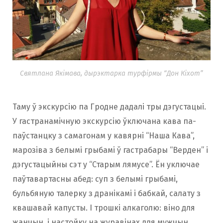
Святлана Якімава, дырэктарка турфірмы “Дон Кіхот”
Таму ў экскурсію па Гродне дадалі тры дэгустацыі.
У гастранамічную экскурсію ўключана кава па-
паўстанцку з самагонам у кавярні “Наша Кава”,
марозіва з белымі грыбамі ў гастрабары “Верден” і
дэгустацыйны сэт у “Старым лямусе”. Ён уключае
паўтавартасны абед: суп з белымі грыбамі,
бульбяную талерку з дранікамі і бабкай, салату з
квашавай капусты. І трошкі алкаголю: віно для
жанчын, і настойку на журавінах для мужчын.