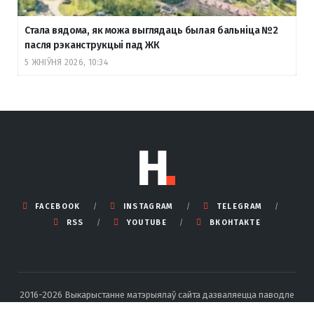
Стала вядома, як можа выглядаць былая бальніца №2
пасля рэканструкцыі пад ЖК
5 ЖНІЎНЯ 2026, 10:34
FACEBOOK
INSTAGRAM
TELEGRAM
RSS
YOUTUBE
ВКОНТАКТЕ
2016-2026 Выкарыстанне матэрыялаў сайта дазваляецца паводле
правілаў ліцэнзіі Creative Commons BY-SA 4.0 Int са спасылкай на