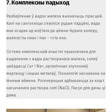
7.
Комплексны падыход
Разбаўленае ў вадзе жалеза вызначыць прасцей.
Калі на сантэхніцы з’явіліся рудыя падцёкі, вада
мае асадак ад жоўтага да цёмна-бурага колеру,
жалезісты смак і пах – гэта яно.
Сістэма комплекснай ачысткі прызначана для
выдалення з вады растворанага жалеза, соляў
цвёрдасці Ca+ і Na+, арганічных злучэнняў
марганцу і іншых металаў. Тэхналогія заснавана на
іённым абмене. Рэгенерацыя адбываецца за кошт
насычанага раствора солі (NaCl). Пасуе для дачы ці
дома.