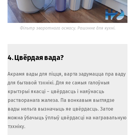
Фільтр зваротнага осмасу. Рашэнне для кухні.
4.
Цвёрдая вада?
Акрамя вады для піцця, варта задумацца пра ваду
для бытавой тэхнікі. Для яе самыя галоўныя
крытэрыі якасці – цвёрдасць і наяўнасць
растворанага жалеза. Па вонкавым выглядзе
вады нельга вызначыць яе цвёрдасць. Затое
можна ўбачыць ўплыў цвёрдасці на награвальную
тэхніку.