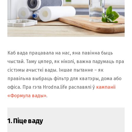
Каб вада працавала на нас, яна павінна быць
чыстай. Таму цяпер, як ніколі, важна падумаць пра
сістэмы ачысткі вады. Іншае пытанне – як
правільна выбраць фільтр для кватэры, дома або
офіса. Пра гэта Hrodna.life распавялі ў
кампаніі
«Формула вады»
.
1.
Піце ваду