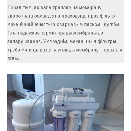
Перад тым, як вада трапляе на мембрану
зваротнага осмасу, яна праходзіць праз фільтр
механічнай ачысткі з кварцавым пяском і вуглём.
Гэта падаўжае тэрмін працы мембраны да
запарушвання. У сярэднім, механічныя фільтры
трэба мяняць раз у паўгода, а мембрану – праз 2-4
гады.