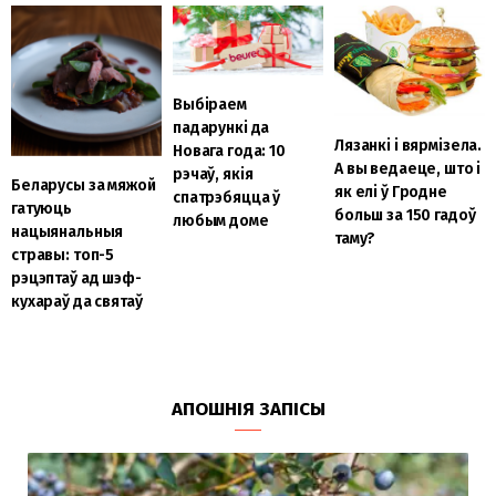
Выбіраем
падарункі да
Лязанкі і вярмізела.
Новага года: 10
А вы ведаеце, што і
рэчаў, якія
Беларусы за мяжой
як елі ў Гродне
спатрэбяцца ў
гатуюць
больш за 150 гадоў
любым доме
нацыянальныя
таму?
стравы: топ-5
рэцэптаў ад шэф-
кухараў да святаў
АПОШНІЯ ЗАПІСЫ