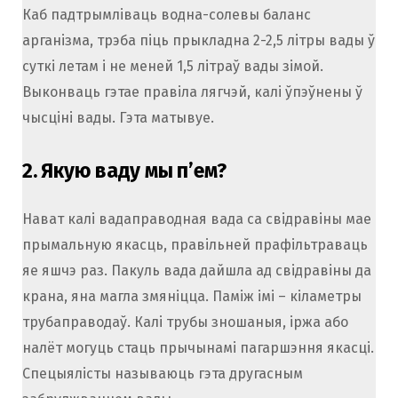
Каб падтрымліваць водна-солевы баланс
арганізма, трэба піць прыкладна 2-2,5 літры вады ў
суткі летам і не меней 1,5 літраў вады зімой.
Выконваць гэтае правіла лягчэй, калі ўпэўнены ў
чысціні вады. Гэта матывуе.
2.
Якую ваду мы п’ем?
Нават калі вадаправодная вада са свідравіны мае
прымальную якасць, правільней прафільтраваць
яе яшчэ раз. Пакуль вада дайшла ад свідравіны да
крана, яна магла змяніцца. Паміж імі – кіламетры
трубаправодаў. Калі трубы зношаныя, іржа або
налёт могуць стаць прычынамі пагаршэння якасці.
Спецыялісты называюць гэта другасным