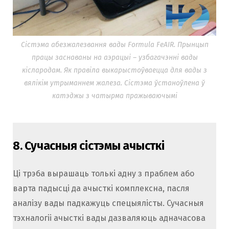
Сістэма абезжалезвання вады Formula FeAIR. Прынцып
працы заснаваны на аэрацыі – узбагачэнні вады
кіслародам. Як правіла выкарыстоўваецца для вады з
вялікім утрыманнем жалеза. Сістэма ўстаноўлена ў
катэджы з чатырма пражываючымі
8.
Сучасныя сістэмы ачысткі
Ці трэба вырашаць толькі адну з праблем або
варта падысці да ачысткі комплексна, пасля
аналізу вады падкажуць спецыялісты. Сучасныя
тэхналогіі ачысткі вады дазваляюць адначасова