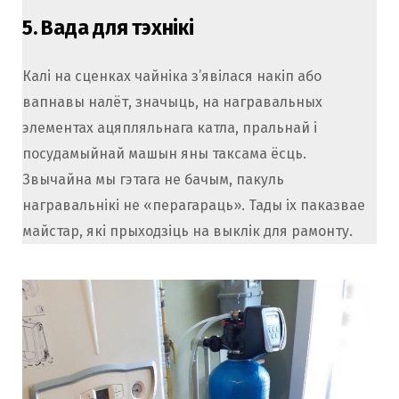
5.
Вада для тэхнікі
Калі на сценках чайніка з’явілася накіп або
вапнавы налёт, значыць, на награвальных
элементах ацяпляльнага катла, пральнай і
посудамыйнай машын яны таксама ёсць.
Звычайна мы гэтага не бачым, пакуль
награвальнікі не «перагараць». Тады іх паказвае
майстар, які прыходзіць на выклік для рамонту.