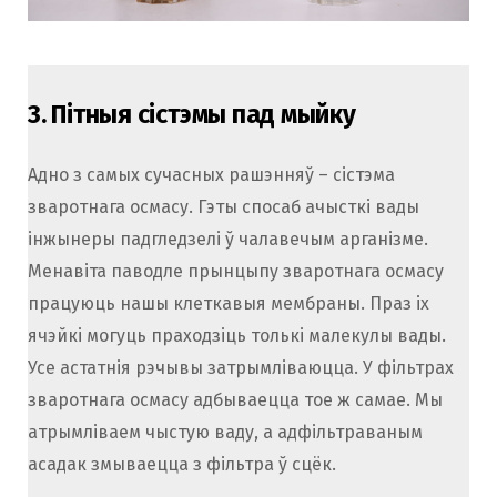
3.
Пітныя сістэмы пад мыйку
Адно з самых сучасных рашэнняў – сістэма
зваротнага осмасу. Гэты спосаб ачысткі вады
інжынеры падгледзелі ў чалавечым арганізме.
Менавіта паводле прынцыпу зваротнага осмасу
працуюць нашы клеткавыя мембраны. Праз іх
ячэйкі могуць праходзіць толькі малекулы вады.
Усе астатнія рэчывы затрымліваюцца. У фільтрах
зваротнага осмасу адбываецца тое ж самае. Мы
атрымліваем чыстую ваду, а адфільтраваным
асадак змываецца з фільтра ў сцёк.