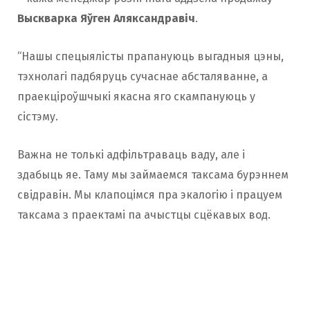
Выскварка Яўген Аляксандравіч
.
“Нашы спецыялісты прапануюць выгадныя цэны,
тэхнолагі падбяруць сучаснае абсталяванне, а
праекціроўшчыкі якасна яго скампануюць у
сістэму.
Важна не толькі адфільтраваць ваду, але і
здабыць яе. Таму мы займаемся таксама бурэннем
свідравін. Мы клапоцімся пра экалогію і працуем
таксама з праектамі па ачыстцы сцёкавых вод.