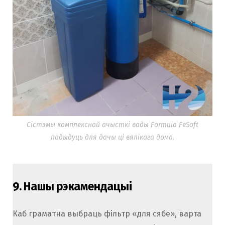
Сістэмы комплекснай ачысткі вады Formula FeSoft
падыдуць для дачы ці вялікага дома.
9.
Нашы рэкамендацыі
Каб граматна выбраць фільтр «для сябе», варта