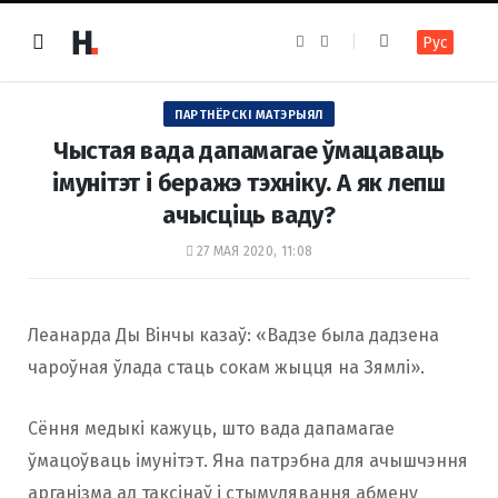
F
I
Рус
a
n
c
s
e
t
b
a
o
g
ПАРТНЁРСКІ МАТЭРЫЯЛ
o
r
k
a
Чыстая вада дапамагае ўмацаваць
m
імунітэт і беражэ тэхніку. А як лепш
ачысціць ваду?
27 МАЯ 2020, 11:08
Леанарда Ды Вінчы казаў: «Вадзе была дадзена
чароўная ўлада стаць сокам жыцця на Зямлі».
Сёння медыкі кажуць, што вада дапамагае
ўмацоўваць імунітэт. Яна патрэбна для ачышчэння
арганізма ад таксінаў і стымулявання абмену