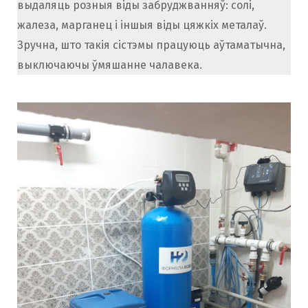
выдаляць розныя віды забруджванняў: солі,
жалеза, марганец і іншыя віды цяжкіх металаў.
Зручна, што такія сістэмы працуюць аўтаматычна,
выключаючы ўмяшанне чалавека.