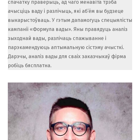
спачатку праверыць, ад чаго менавіта трэба
ачысціць ваду і разлічыць, які аб’ём вы будзеце
выкарыстоўваць. У гэтым дапамогуць спецыялісты
кампаніі «Формула вады». Яны правядуць аналіз
зыходнай вады, разлічаць спажыванне і
парэкамендуюць аптымальную сістэму ачысткі.
Дарэчы, аналіз вады для сваіх заказчыкаў фірма
робіць бясплатна.