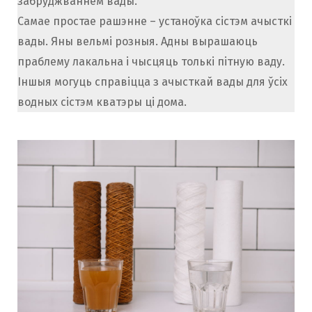
забруджваннем вады.
Самае простае рашэнне – устаноўка сістэм ачысткі
вады. Яны вельмі розныя. Адны вырашаюць
праблему лакальна і чысцяць толькі пітную ваду.
Іншыя могуць справіцца з ачысткай вады для ўсіх
водных сістэм кватэры ці дома.