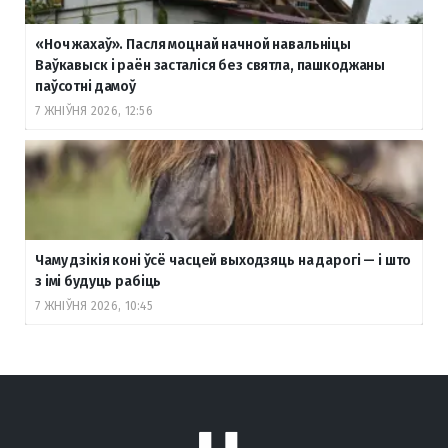
«Ноч жахаў». Пасля моцнай начной навальніцы
Ваўкавыск і раён засталіся без святла, пашкоджаны
паўсотні дамоў
7 ЖНІЎНЯ 2026, 12:56
Чаму дзікія коні ўсё часцей выходзяць на дарогі — і што
з імі будуць рабіць
7 ЖНІЎНЯ 2026, 10:45