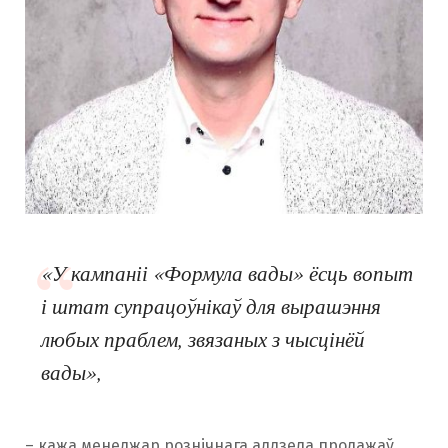
«У кампаніі «Формула вады» ёсць вопыт
і штат супрацоўнікаў для вырашэння
любых праблем, звязаных з чысцінёй
вады»,
– кажа менеджар рознічнага аддзела продажаў