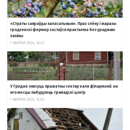
«Страты сапраўды каласальныя». Праз спёку і маразы
гродзенскі фермер застаўся практычна без ураджаю
лахіны
7 ЖНІЎНЯ 2026, 16:47
У Гродне знясуць прыватны сектар каля філармоніі: на
яго месцы пабудуюць грамадскі цэнтр
7 ЖНІЎНЯ 2026, 15:05