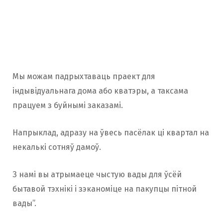
Мы можам падрыхтаваць праект для
індывідуальнага дома або кватэры, а таксама
працуем з буйнымі заказамі.
Напрыклад, адразу на ўвесь пасёлак ці квартал на
некалькі сотняў дамоў.
З намі вы атрымаеце чыстую вады для ўсёй
бытавой тэхнікі і зэканоміце на пакупцы пітной
вады”.