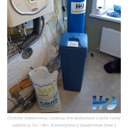
Сістэма памякчэння, служыць для выдалення з вады соляў
цвёрдасці Ca+ і Na+. Устаноўлена ў прыватным доме з