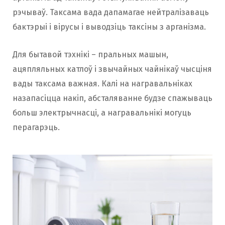
рэчываў. Таксама вада дапамагае нейтралізаваць
бактэрыі і вірусы і выводзіць таксіны з арганізма.
Для бытавой тэхнікі – пральных машын,
ацяпляльных катлоў і звычайных чайнікаў чысціня
вады таксама важная. Калі на награвальніках
назапасіцца накіп, абсталяванне будзе спажываць
больш электрычнасці, а награвальнікі могуць
перагарэць.