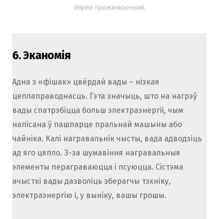
двума пражываючымі.
6.
Эканомія
Адна з «фішак» цвёрдай вады – нізкая
цеплаправоднасць. Гэта значыць, што на нагрэў
вады спатрэбіцца больш электраэнергіі, чым
напісана ў пашпарце пральнай машыны або
чайніка. Калі награвальнік чысты, вада адводзіць
ад яго цяпло. З-за шумавіння награвальныя
элементы пераграваюцца і псуюцца. Сістэма
ачысткі вады дазволіць зберагчы тэхніку,
электраэнергію і, у выніку, вашы грошы.