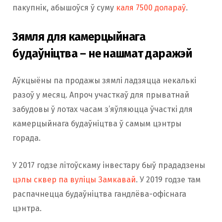
пакупнік, абышоўся ў суму
каля 7500 долараў
.
Зямля для камерцыйнага
будаўніцтва – не нашмат даражэй
Аўкцыёны па продажы зямлі ладзяцца некалькі
разоў у месяц. Апроч участкаў для прыватнай
забудовы ў лотах часам з’яўляюцца ўчасткі для
камерцыйнага будаўніцтва ў самым цэнтры
горада.
У 2017 годзе літоўскаму інвестару быў прададзены
цэлы сквер па вуліцы Замкавай
. У 2019 годзе там
распачнецца будаўніцтва гандлёва-офіснага
цэнтра.