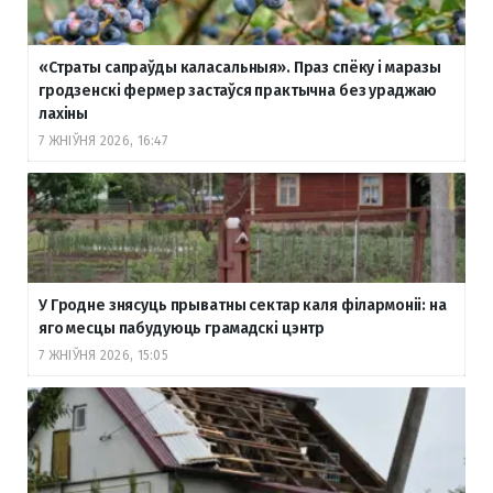
«Страты сапраўды каласальныя». Праз спёку і маразы
гродзенскі фермер застаўся практычна без ураджаю
лахіны
7 ЖНІЎНЯ 2026, 16:47
У Гродне знясуць прыватны сектар каля філармоніі: на
яго месцы пабудуюць грамадскі цэнтр
7 ЖНІЎНЯ 2026, 15:05