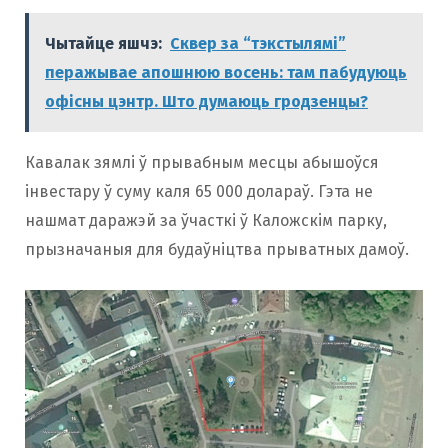
Чытайце яшчэ:
Сквер за “тэкстылямі”
перажывае апошнюю восень: там пабудуюць
офісны цэнтр. Што думаюць гродзенцы?
Кавалак зямлі ў прывабным месцы абышоўся
інвестару ў суму каля 65 000 долараў. Гэта не
нашмат даражэй за ўчасткі ў Каложскім парку,
прызначаныя для будаўніцтва прыватных дамоў.