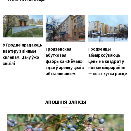
У Гродне прадаюць
Гродзенская
Гродзенцы
кватэру з вінным
абутковая
абмяркоўваюць
склепам. Цану ўжо
фабрыка «Нёман»
цэны на квадрат у
знізілі
здае ў арэнду цэхі з
новым мікрараёне
абсталяваннем
— кошт хутка расце
АПОШНІЯ ЗАПІСЫ