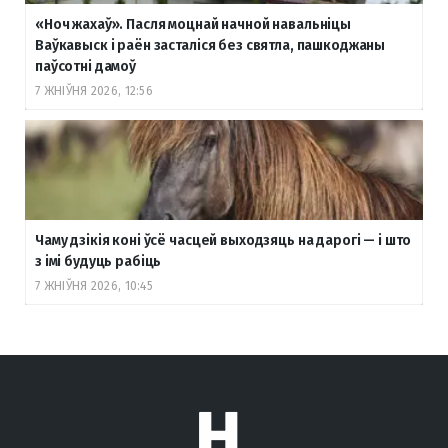
«Ноч жахаў». Пасля моцнай начной навальніцы
Ваўкавыск і раён засталіся без святла, пашкоджаны
паўсотні дамоў
7 ЖНІЎНЯ 2026, 12:56
Чаму дзікія коні ўсё часцей выходзяць на дарогі — і што
з імі будуць рабіць
7 ЖНІЎНЯ 2026, 10:45