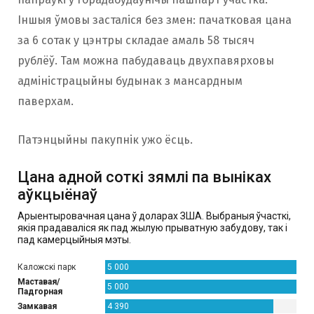
Іншыя ўмовы засталіся без змен: пачатковая цана
за 6 сотак у цэнтры складае амаль 58 тысяч
рублёў. Там можна пабудаваць двухпавярховы
адміністрацыйны будынак з мансардным
паверхам.
Патэнцыйны пакупнік ужо ёсць.