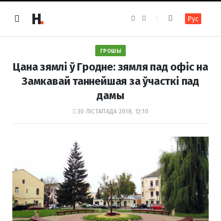
F
I
Рус
a
n
c
s
e
t
b
a
o
g
ГРОШЫ
o
r
k
a
Цана зямлі ў Гродне: зямля пад офіс на
m
Замкавай таннейшая за ўчасткі пад
дамы
30 ЛІСТАПАДА 2018, 12:10