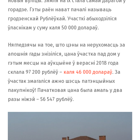
новыя вуліцы. Зямля на іх стала самай дарагой у
горадзе. Гэты раён нават пачалі называць
гродзенскай Рублёўкай. Участкі абыходзіліся
ўласнікам у суму каля 50 000 долараў.
Нягледзячы на тое, што цэны на нерухомасць за
апошнія гады знізіліся, цана ўчастка пад дом у
гэтым месцы на аўкцыёне ў верасні 2018 года
склала 97 200 рублёў –
каля 46 000 долараў
. За
ўчастак змагаліся ажно шэсць патэнцыйных
пакупнікоў! Пачатковая цана была амаль у два
разы ніжэй – 56 547 рублёў.