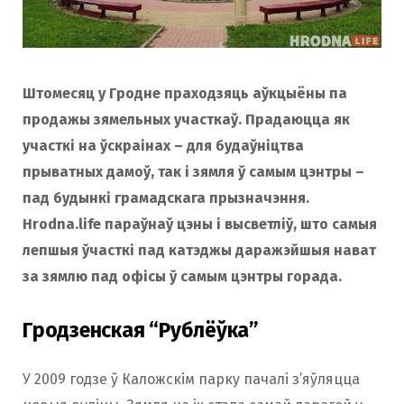
Штомесяц у Гродне праходзяць аўкцыёны па
продажы зямельных участкаў. Прадаюцца як
участкі на ўскраінах – для будаўніцтва
прыватных дамоў, так і зямля ў самым цэнтры –
пад будынкі грамадскага прызначэння.
Hrodna.life параўнаў цэны і высветліў, што самыя
лепшыя ўчасткі пад катэджы даражэйшыя нават
за зямлю пад офісы ў самым цэнтры горада.
Гродзенская “Рублёўка”
У 2009 годзе ў Каложскім парку пачалі з’яўляцца