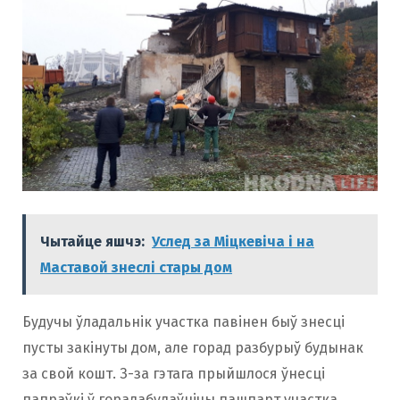
Чытайце яшчэ:
Услед за Міцкевіча і на
Маставой знеслі стары дом
Будучы ўладальнік участка павінен быў знесці
пусты закінуты дом, але горад разбурыў будынак
за свой кошт. З-за гэтага прыйшлося ўнесці
папраўкі ў горадабудаўнічы пашпарт участка.