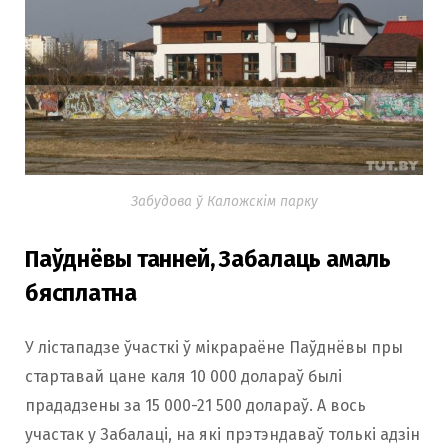
Забудова ў Каложскім парку
Паўднёвы танней, Забалаць амаль
бясплатна
У лістападзе ўчасткі ў мікрараёне Паўднёвы пры
стартавай цане каля 10 000 долараў былі
прададзены за 15 000-21 500 долараў. А вось
участак у Забалаці, на які прэтэндаваў толькі адзін