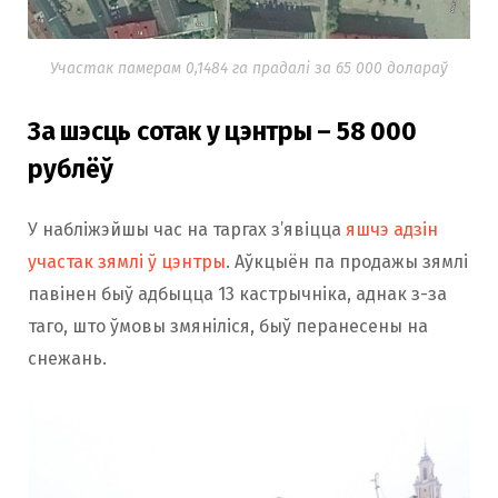
Участак памерам 0,1484 га прадалі за 65 000 долараў
За шэсць сотак у цэнтры – 58 000
рублёў
У набліжэйшы час на таргах з’явіцца
яшчэ адзін
участак зямлі ў цэнтры
. Аўкцыён па продажы зямлі
павінен быў адбыцца 13 кастрычніка, аднак з-за
таго, што ўмовы змяніліся, быў перанесены на
снежань.