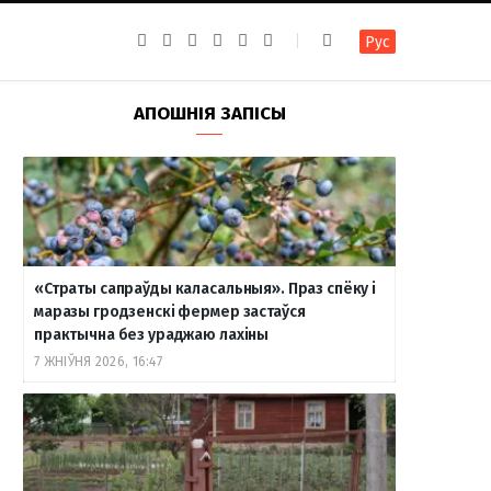
F
I
T
R
Y
В
Рус
a
n
e
S
o
к
c
s
l
S
u
о
e
t
e
T
н
b
a
g
u
т
АПОШНІЯ ЗАПІСЫ
o
g
r
b
а
o
r
a
e
к
k
a
m
т
m
е
«Страты сапраўды каласальныя». Праз спёку і
маразы гродзенскі фермер застаўся
практычна без ураджаю лахіны
7 ЖНІЎНЯ 2026, 16:47