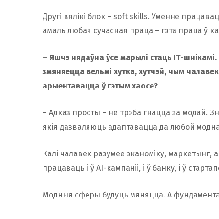
Другі вялікі блок – soft skills. Уменне працав
амаль любая сучасная праца – гэта праца ў к
– Яшчэ нядаўна ўсе марылі стаць IT-шнікамі.
змяняецца вельмі хутка, хутчэй, чым чалавек
арыентавацца ў гэтым хаосе?
– Адказ просты – не трэба гнацца за модай.
якія дазваляюць адаптавацца да любой модн
Калі чалавек разумее эканоміку, маркетынг, 
працаваць і ў AI-кампаніі, і ў банку, і ў старт
Модныя сферы будуць мяняцца. А фундамента