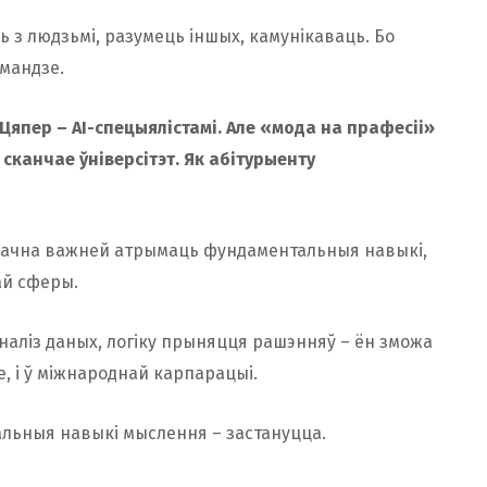
аць з людзьмі, разумець іншых, камунікаваць. Бо
амандзе.
 Цяпер – AI-спецыялістамі. Але «мода на прафесіі»
 сканчае ўніверсітэт. Як абітурыенту
 Значна важней атрымаць фундаментальныя навыкі,
ай сферы.
аналіз даных, логіку прыняцця рашэнняў – ён зможа
апе, і ў міжнароднай карпарацыі.
льныя навыкі мыслення – застануцца.