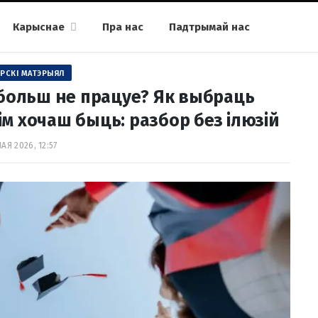
Карыснае
Пра нас
Падтрымай нас
РСКІ МАТЭРЫЯЛ
больш не працуе? Як выбраць
ім хочаш быць: разбор без ілюзій
МАЯ 2026, 12:57