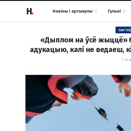
Навіны і артыкулы
Гульні
ПАРТНЁ
«Дыплом на ўсё жыццё» 
адукацыю, калі не ведаеш, к
19 