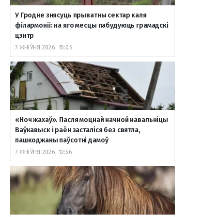
У Гродне знясуць прыватны сектар каля
філармоніі: на яго месцы пабудуюць грамадскі
цэнтр
7 ЖНІЎНЯ 2026, 15:05
«Ноч жахаў». Пасля моцнай начной навальніцы
Ваўкавыск і раён засталіся без святла,
пашкоджаны паўсотні дамоў
7 ЖНІЎНЯ 2026, 12:56