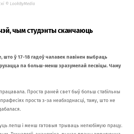
скі © LookByMedia
эй, чым студэнты сканчаюць
не, што ў 17-18 гадоў чалавек павінен выбраць
рухацца па больш-менш зразумелай лесвіцы. Чаму
не працавала. Проста раней свет быў больш стабільны
х прафесіях проста з-за неабходнасці, таму, што не
дабалася.
ывуць лепш і менш гатовыя трываць нелюбімую працу.