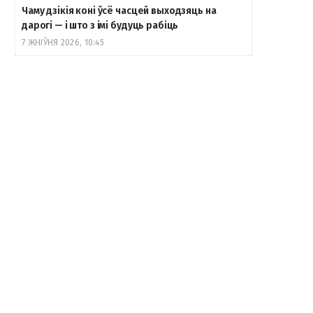
Чаму дзікія коні ўсё часцей выходзяць на
дарогі — і што з імі будуць рабіць
7 ЖНІЎНЯ 2026, 10:45