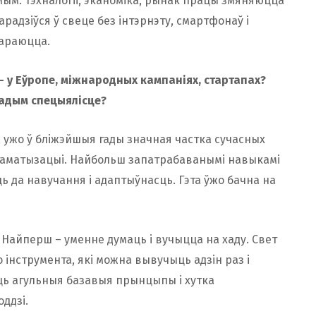
омым. Тэхналогіі, эканоміка, рынак працы змяняюцца
арадзіўся ў свеце без інтэрнэту, смартфонаў і
караюцца.
– у Еўропе, міжнародных кампаніях, стартапах
?
адым спецыялісце?
, ужо ў бліжэйшыя гады значная частка сучасных
ўтаматызацыі. Найбольш запатрабаванымі навыкамі
 да навучання і адаптыўнасць. Гэта ўжо бачна на
 Найперш – уменне думаць і вучыцца на хаду. Свет
о інструмента, які можна вывучыць адзін раз і
ць агульныя базавыя прынцыпы і хутка
ддзі.