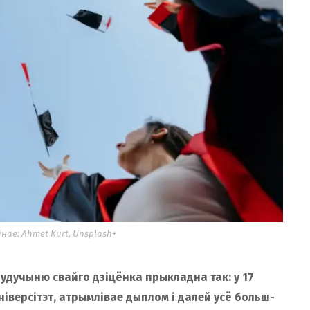
е: Ahmet Kurt, Unsplash+
 будучыню свайго дзіцёнка прыкладна так: у 17
ніверсітэт, атрымлівае дыплом і далей усё больш-