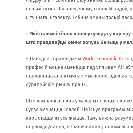
А з другога – сам свет стаў значна больш рух
вельмі хутка. Чалавек, якому сёння 50 гадоў, н
штучнага інтэлекту. І сёння змены толькі пас
– Якія навыкі сёння канвертуюцца ў кар’еру 
Што працадаўцы сёння хочуць бачыць у мал
– Паводле справаздачы
World Economic Forum
прафесій моцна зменіцца пад уплывам AI і а
становяцца аналітычнае мысленне, здольнасць
еўрапейскім рынку працы.
Што кампаніі цэняць у маладых спецыялістах?
будзе змяняцца і далей. Не існуе праграмы аб
карыстацца ім усё жыццё. Таму важна разуме
перабудоўвацца, перавучвацца ў новым асяро