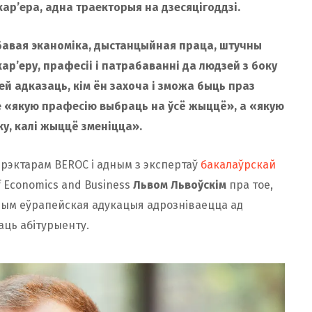
ар’ера, адна траекторыя на дзесяцігоддзі.
чбавая эканоміка, дыстанцыйная праца, штучны
кар’еру, прафесіі і патрабаванні да людзей з боку
ей адказаць, кім ён захоча і зможа быць праз
не «якую прафесію выбраць на ўсё жыццё», а «якую
у, калі жыццё зменіцца».
ырэктарам BEROC і адным з экспертаў
бакалаўрскай
f Economics and Business
Львом Львоўскім
пра тое,
чым еўрапейская адукацыя адрозніваецца ад
аць абітурыенту.