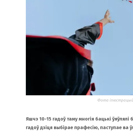
Фота ілюстрацыйна
Яшчэ 10-15 гадоў таму многія бацькі ўяўлялі
гадоў дзіця выбірае прафесію, паступае ва ў