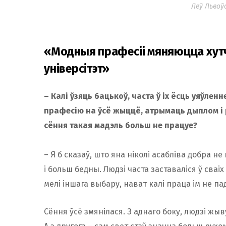
Леў Львоў
«Модныя прафесіі мяняюцца хутч
універсітэт»
– Калі ўзяць бацькоў, часта ў іх ёсць уяўлен
прафесію на ўсё жыццё, атрымаць дыплом і 
сёння такая мадэль больш не працуе?
– Я б сказаў, што яна ніколі асабліва добра 
і больш бедны. Людзі часта заставаліся ў сваі
мелі іншага выбару, нават калі праца ім не па
Сёння ўсё змянілася. З аднаго боку, людзі ж