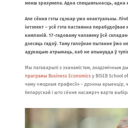
менш зразумела. Адна спецыяльнасць, адна к
Але сёння гэты сцэнар ужо неактуальны. Лі
інтэлект – усё гэта пастаянна перабудоўвае 
кампаній. 17-гадоваму чалавеку ўсё складан
дзесяць гадоў. Таму галоўнае пытанне ўжо 
адукацыю атрымаць, каб не апынуцца ў тупік
Мы пагаварылі з эканамістам, акадэмічным д
праграмы Business Economics
у BISEB School o
чаму «модныя прафесіі» – дрэнны арыенцір, 
беларускай і што сёння насамрэч варта выбір