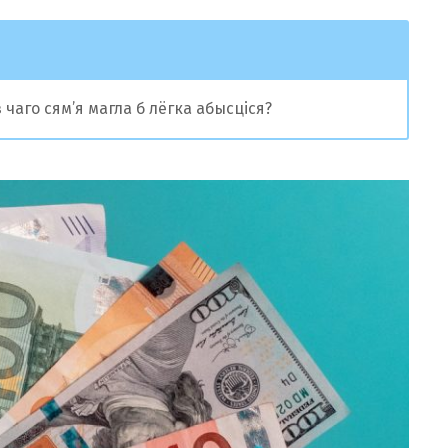
чаго сям’я магла б лёгка абысціся?