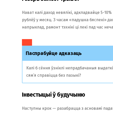
Нават калі даход невялікі, адкладвайце 5-10%
рублёў у месяц. З часам «падушка бяспекі» 
напрыклад, рамонт тэхнікі ці лекі пад час не
Паспрабуйце адказаць
Калі б сёння ўзніклі непрадбачаныя выдаткі 
сям’я справіцца без пазыкі?
Інвестыцыі ў будучыню
Наступны крок — разабрацца з асновамі падатк