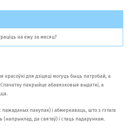
траціць на ежу за месяц?
 красоўкі для дзіцяці могуць быць патрэбай, а
 Спачатку пакрыйце абавязковыя выдаткі, а
ца.
с пажаданых пакупак) і абмеркаваць, што з гэтага
(напрыклад, да святаў) і стаць падарункам.