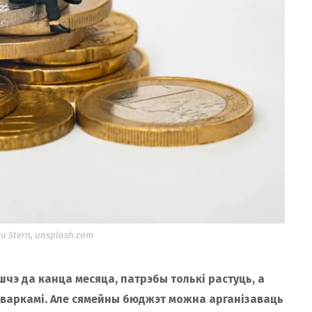
u Stern, unsplash.com
чэ да канца месяца, патрэбы толькі растуць, а
варкамі. Але сямейны бюджэт можна арганізаваць