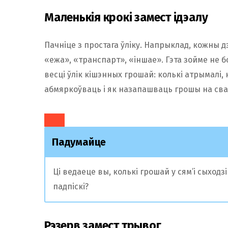
Маленькія крокі замест ідэалу
Пачніце з простага ўліку. Напрыклад, кожны 
«ежа», «транспарт», «іншае». Гэта зойме не б
весці ўлік кішэнных грошай: колькі атрымалі,
абмяркоўваць і як назапашваць грошы на сва
Падумайце
Ці ведаеце вы, колькі грошай у сям’і сыходз
падпіскі?
Рэзерв замест трывог