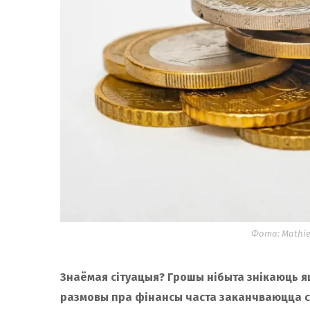
Фота: Mathie
Знаёмая сітуацыя? Грошы нібыта знікаюць яш
размовы пра фінансы часта заканчваюцца с