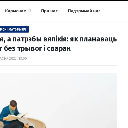
Карыснае
Пра нас
Падтрымай нас
РСКІ МАТЭРЫЯЛ
, а патрэбы вялікія: як планаваць
без трывог і сварак
АСНЯ 2025, 13:00