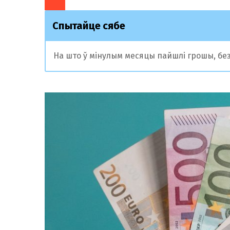
Спытайце сябе
На што ў мінулым месяцы пайшлі грошы, без 