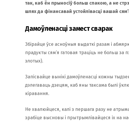
так, каб ён прыносіў больш спакою, а не стр
шлях да фінансавай устойлівасці вашай сям’і
Дамоўленасці замест сварак
Збірайце ўсе асноўныя выдаткі разам і абмярк
прадукты сям’я гатовая траціць не больш за п
злотых).
Запісвайце вынікі дамоўленасці кожны тыдзен
дэлегаваць дзецям, каб яны таксама былі ўкл
кіравання.
Не хвалюйцеся, калі з першага разу не атрыма
зрабіце высновы і прытрымлівайцеся іх на на