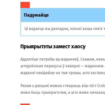
Падумайце
Ці ведаеце вы дакладна, колькі ваша сям’я 
Прыярытэты замест хаосу
Аддзяліце патрэбы ад жаданняў. Скажам, новыя
штодзённыя перакусы ў кавярні — жаданнем.
жаданні пакідайце на тыя грошы, што застаюц
Разам з дзецьмі можна стварыць віш-ліст (спі
можа быць прыярытэтам, а што можа пачакаць 