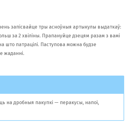
дзень запісвайце тры асноўныя артыкулы выдаткаў:
ольш за 2 хвіліны. Прапануйце дзецям разам з вамі
 на што патрацілі. Паступова можна будзе
е жаданні.
іць на дробныя пакупкі — перакусы, напоі,