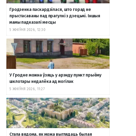
Гродзенка паскардзілася, што горад не
прыстасаваны пад прагулкі з дзецьмі. Іншыя
мамы падказалі месцы
5 ЖНІЎНЯ 2026, 12:30
У Гродне можна ўзяць у арэнду пункт прыёму
шклотары недалёка ад могілак
5 ЖНІЎНЯ 2026, 11:27
Стала вядома, як можа выглядаць былая