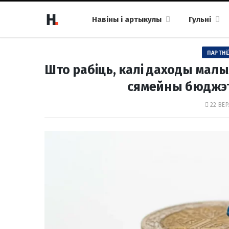
Навіны і артыкулы
Гульні
ПАРТНЁ
Што рабіць, калі даходы малыя
сямейны бюджэт 
22 ВЕР