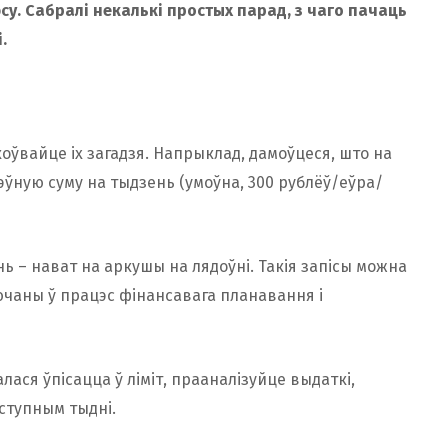
эсу. Сабралі некалькі простых парад, з чаго пачаць
.
оўвайце іх загадзя. Напрыклад, дамоўцеся, што на
эўную суму на тыдзень (умоўна, 300 рублёў/еўра/
ь – нават на аркушы на лядоўні. Такія запісы можна
ючаны ў працэс фінансавага планавання і
лася ўпісацца ў ліміт, прааналізуйце выдаткі,
ступным тыдні.