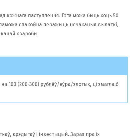
 ад кожнага паступлення. Гэта можа быць хоць 50
дапаможа спакойна перажыць нечаканыя выдаткі,
чаканай хваробы.
на 100 (200-300) рублёў/еўра/злотых, ці змагла б
аў, крэдытаў і інвестыцый. Зараз пра іх