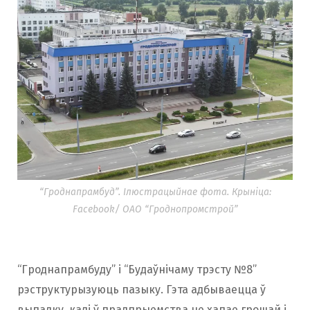
“Гроднапрамбуд”. Ілюстрацыйнае фота. Крыніца:
Facebook/ ОАО “Гроднопромстрой”
“Гроднапрамбуду” і “Будаўнічаму трэсту №8”
рэструктурызуюць пазыку. Гэта адбываецца ў
выпадку, калі ў прадпрыемства не хапае грошай і