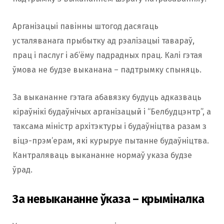
Арганізацыі павінны штогод дасягаць
усталяванага прыбытку ад рэалізацыі тавараў,
прац і паслуг і аб’ёму падрадных прац. Калі гэтая
ўмова не будзе выканана – падтрымку спыняць.
За выкананне гэтага абавязку будуць адказваць
кіраўнікі будаўнічых арганізацый і “Белбудцэнтр”, а
таксама міністр архітэктуры і будаўніцтва разам з
віцэ-прэм’ерам, які курыруе пытанне будаўніцтва.
Кантраляваць выкананне нормаў указа будзе
ўрад.
За невыкананне ўказа – крыміналка