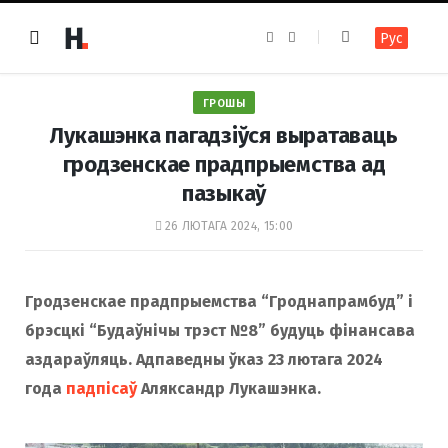
F
I
Рус
a
n
c
s
e
t
b
a
o
g
ГРОШЫ
o
r
k
a
Лукашэнка пагадзіўся выратаваць
m
гродзенскае прадпрыемства ад
пазыкаў
26 ЛЮТАГА 2024, 15:00
Гродзенскае прадпрыемства “Гроднапрамбуд” і
брэсцкі “Будаўнічы трэст №8” будуць фінансава
аздараўляць. Адпаведны ўказ 23 лютага 2024
года
падпісаў
Аляксандр Лукашэнка.