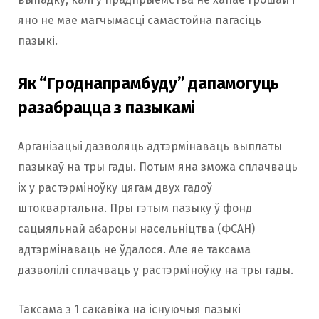
яно не мае магчымасці самастойна пагасіць
пазыкі.
Як “Гроднапрамбуду” дапамогуць
разабрацца з пазыкамі
Арганізацыі дазволяць адтэрмінаваць выплаты
пазыкаў на тры гады. Потым яна зможа сплачваць
іх у растэрміноўку цягам двух гадоў
штоквартальна. Пры гэтым пазыку ў фонд
сацыяльнай абароны насельніцтва (ФСАН)
адтэрмінаваць не ўдалося. Але яе таксама
дазволілі сплачваць у растэрміноўку на тры гады.
Таксама з 1 сакавіка на існуючыя пазыкі