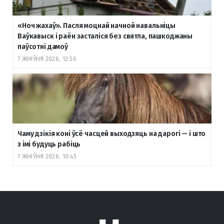
«Ноч жахаў». Пасля моцнай начной навальніцы
Ваўкавыск і раён засталіся без святла, пашкоджаны
паўсотні дамоў
7 ЖНІЎНЯ 2026, 12:56
Чаму дзікія коні ўсё часцей выходзяць на дарогі — і што
з імі будуць рабіць
7 ЖНІЎНЯ 2026, 10:45