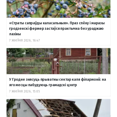
«Страты сапраўды каласальныя». Праз спёку і маразы
гродзенскі фермер застаўся практычна без ураджаю
лахіны
7 ЖНІЎНЯ 2026, 16:47
У Гродне знясуць прыватны сектар каля філармоніі: на
яго месцы пабудуюць грамадскі цэнтр
7 ЖНІЎНЯ 2026, 15:05