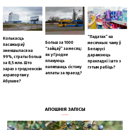
“Падатак” на
Колькасць
Больш за 1000
месячныя: чаму ў
пасажыраў
“зайцаў” за месяц:
Беларусі
зменшылася на
як у Гродне
даражэюць
99%, страты больш
плануюць
пракладкі і што з
за 8,5 млн. Што
паляпшаць сістэму
гэтым рабіць?
зараз з гродзенскім
аплаты за праезд?
аэрапортам у
Абухаве?
АПОШНІЯ ЗАПІСЫ