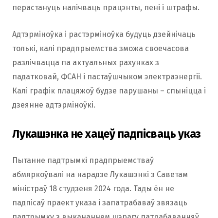
перастануць налічваць працэнты, пені і штрафы.
Адтэрміноўка і растэрміноўка будуць дзейнічаць
толькі, калі прадпрыемства зможа своечасова
разлічвацца па актуальных рахунках з
падатковай, ФСАН і пастаўшчыком электраэнергіі.
Калі графік плацяжоў будзе парушаны – спыніцца і
дзеянне адтэрміноўкі.
Лукашэнка не хацеў падпісваць указ
Пытанне падтрымкі прадпрыемстваў
абмяркоўвалі на нарадзе Лукашэнкі з Саветам
міністраў 18 студзеня 2024 года. Тады ён не
падпісаў праект указа і запатрабаваў звязаць
падтрымку з выкананнем шэрагу патрабаванняў.