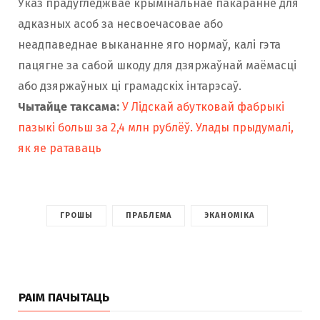
Указ прадугледжвае крымінальнае пакаранне для
адказных асоб за несвоечасовае або
неадпаведнае выкананне яго нормаў, калі гэта
пацягне за сабой шкоду для дзяржаўнай маёмасці
або дзяржаўных ці грамадскіх інтарэсаў.
Чытайце таксама:
У Лідскай абутковай фабрыкі
пазыкі больш за 2,4 млн рублёў. Улады прыдумалі,
як яе ратаваць
ГРОШЫ
ПРАБЛЕМА
ЭКАНОМІКА
РАІМ ПАЧЫТАЦЬ