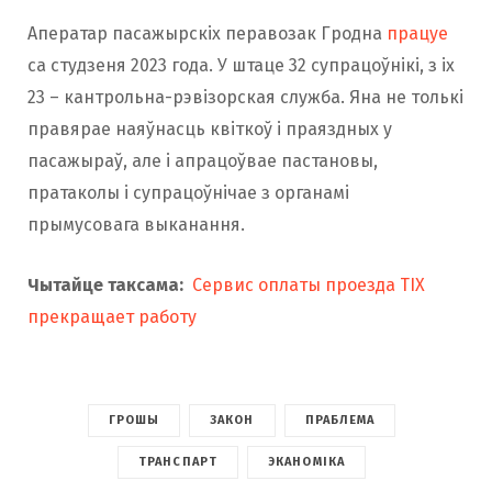
Аператар пасажырскіх перавозак Гродна
працуе
са студзеня 2023 года. У штаце 32 супрацоўнікі, з іх
23 – кантрольна-рэвізорская служба. Яна не толькі
правярае наяўнасць квіткоў і праяздных у
пасажыраў, але і апрацоўвае пастановы,
пратаколы і супрацоўнічае з органамі
прымусовага выканання.
Чытайце таксама:
Сервис оплаты проезда TIX
прекращает работу
ГРОШЫ
ЗАКОН
ПРАБЛЕМА
ТРАНСПАРТ
ЭКАНОМІКА