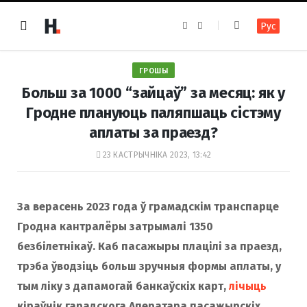
F
I
Рус
a
n
c
s
e
t
b
a
o
g
ГРОШЫ
o
r
k
a
Больш за 1000 “зайцаў” за месяц: як у
m
Гродне плануюць паляпшаць сістэму
аплаты за праезд?
23 КАСТРЫЧНІКА 2023, 13:42
За верасень 2023 года ў грамадскім транспарце
Гродна кантралёры затрымалі 1350
безбілетнікаў. Каб пасажыры плацілі за праезд,
трэба ўводзіць больш зручныя формы аплаты, у
тым ліку з дапамогай банкаўскіх карт,
лічыць
кіраўнік гарадскога Аператара пасажырскіх