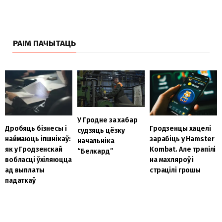
РАІМ ПАЧЫТАЦЬ
У Гродне за хабар
Дробяць бізнесы і
Гродзенцы хацелі
судзяць цёзку
наймаюць іпшнікаў:
зарабіць у Hamster
начальніка
як у Гродзенскай
Kombat. Але трапілі
“Белкард”
вобласці ўхіляюцца
на махляроў і
ад выплаты
страцілі грошы
падаткаў