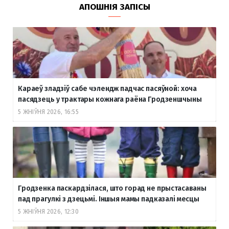
АПОШНІЯ ЗАПІСЫ
Караеў зладзіў сабе чэлендж падчас пасяўной: хоча
пасядзець у трактары кожнага раёна Гродзеншчыны
5 ЖНІЎНЯ 2026, 16:55
Гродзенка паскардзілася, што горад не прыстасаваны
пад прагулкі з дзецьмі. Іншыя мамы падказалі месцы
5 ЖНІЎНЯ 2026, 12:30