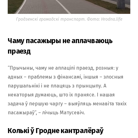
Гродзенскі грамадскі транспарт. Фота: Hrodna.life
Чаму пасажыры не аплачваюць
праезд
“Прычыны, чаму не аплацілі праезд, розныя: у
адных – праблемы з фінансамі, іншыя – злосныя
парушальнікі і не плацяць з прынцыпу. А
некаторыя думаюць, што іх пранясе. І нашая
задача ў першую чаргу – выяўляць менавіта такіх
пасажыраў”, – лічыць Матусевіч.
Колькі ў Гродне кантралёраў