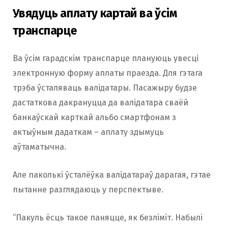
Увядуць аплату картай ва ўсім
транспарце
Ва ўсім гарадскім транспарце плануюць увесці
электронную форму аплаты праезда. Для гэтага
трэба ўсталяваць валідатары. Пасажыру будзе
дастаткова дакрануцца да валідатара сваёй
банкаўскай карткай альбо смартфонам з
актыўным дадаткам – аплату здымуць
аўтаматычна.
Але паколькі ўсталёўка валідатараў дарагая, гэтае
пытанне разглядаюць у перспектыве.
“Пакуль ёсць такое паняцце, як безліміт. Набылі