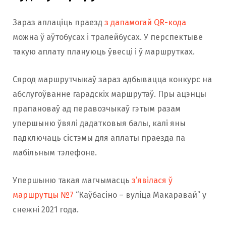
Зараз аплаціць праезд
з дапамогай QR-кода
можна ў аўтобусах і тралейбусах. У перспектыве
такую аплату плануюць ўвесці і ў маршрутках.
Сярод маршрутчыкаў зараз адбывацца конкурс на
абслугоўванне гарадскіх маршрутаў. Пры ацэнцы
прапановаў ад перавозчыкаў гэтым разам
упершыню ўвялі дадатковыя балы, калі яны
падключаць сістэмы для аплаты праезда па
мабільным тэлефоне.
Упершыню такая магчымасць
з’явілася ў
маршрутцы №7
“Каўбасіно – вуліца Макаравай” у
снежні 2021 года.