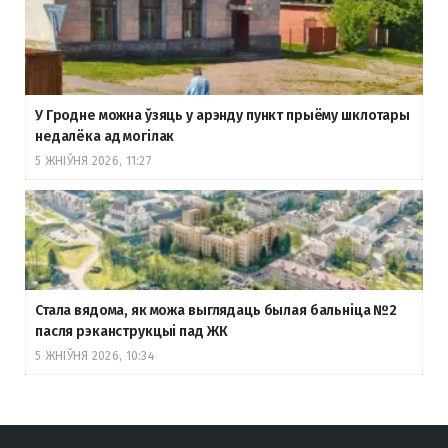
У Гродне можна ўзяць у арэнду пункт прыёму шклотары
недалёка ад могілак
5 ЖНІЎНЯ 2026, 11:27
Стала вядома, як можа выглядаць былая бальніца №2
пасля рэканструкцыі пад ЖК
5 ЖНІЎНЯ 2026, 10:34