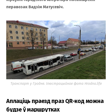
перавозак Вадзім Матусевіч.
Транспарт у Гродне. Ілюстрацыйнае фота Hrodna.life
Аплаціць праезд праз QR-код можна
будзе ў маршрутках