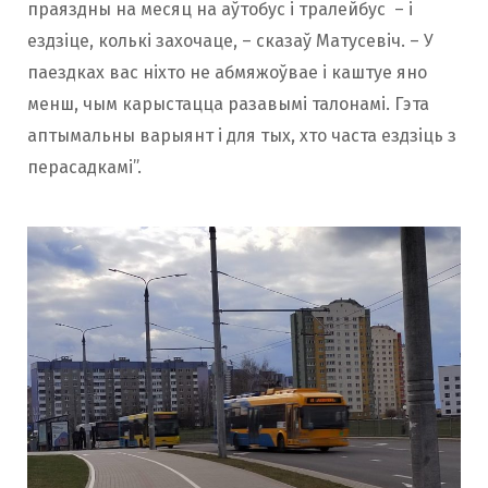
праяздны на месяц на аўтобус і тралейбус – і
ездзіце, колькі захочаце, – сказаў Матусевіч. – У
паездках вас ніхто не абмяжоўвае і каштуе яно
менш, чым карыстацца разавымі талонамі. Гэта
аптымальны варыянт і для тых, хто часта ездзіць з
перасадкамі”.