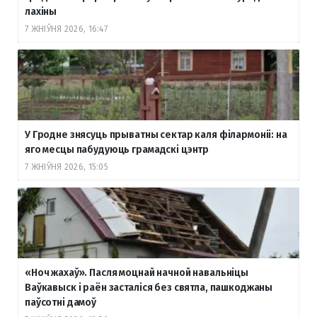
лахіны
7 ЖНІЎНЯ 2026, 16:47
У Гродне знясуць прыватны сектар каля філармоніі: на
яго месцы пабудуюць грамадскі цэнтр
7 ЖНІЎНЯ 2026, 15:05
«Ноч жахаў». Пасля моцнай начной навальніцы
Ваўкавыск і раён засталіся без святла, пашкоджаны
паўсотні дамоў