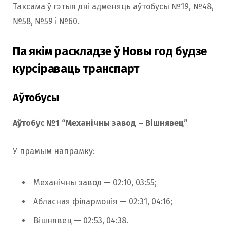
Таксама ў гэтыя дні адменяць аўтобусы №19, №48,
№58, №59 і №60.
Па якім раскладзе ў Новы год будзе
курсіраваць транспарт
Аўтобусы
Аўтобус №1 “Механічны завод – Вішнявец”
У прамым напрамку:
Механічны завод — 02:10, 03:55;
Абласная філармонія — 02:31, 04:16;
Вішнявец — 02:53, 04:38.