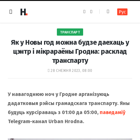
F
I
Рус
a
n
c
s
e
t
b
a
o
g
ТРАНСПАРТ
o
r
k
a
Як у Новы год можна будзе даехаць у
m
цэнтр і мікрараёны Гродна: расклад
транспарту
28 СНЕЖНЯ 2023, 08:00
У навагоднюю ноч у Гродне арганізуюць
дадатковыя рэйсы грамадскага транспарту. Яны
будуць курсіраваць з 01:00 да 05:00,
паведаміў
Telegram-канал Urban Hrodna.