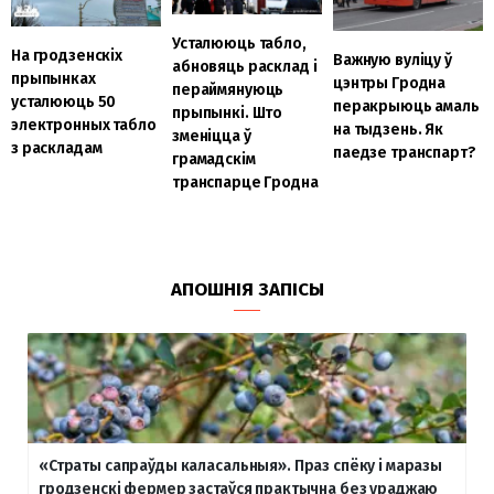
Усталююць табло,
На гродзенскіх
Важную вуліцу ў
абновяць расклад і
прыпынках
цэнтры Гродна
пераймянуюць
усталююць 50
перакрыюць амаль
прыпынкі. Што
электронных табло
на тыдзень. Як
зменіцца ў
з раскладам
паедзе транспарт?
грамадскім
транспарце Гродна
АПОШНІЯ ЗАПІСЫ
«Страты сапраўды каласальныя». Праз спёку і маразы
гродзенскі фермер застаўся практычна без ураджаю