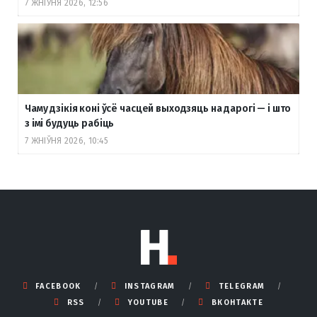
7 ЖНІЎНЯ 2026, 12:56
Чаму дзікія коні ўсё часцей выходзяць на дарогі — і што
з імі будуць рабіць
7 ЖНІЎНЯ 2026, 10:45
FACEBOOK
INSTAGRAM
TELEGRAM
RSS
YOUTUBE
ВКОНТАКТЕ