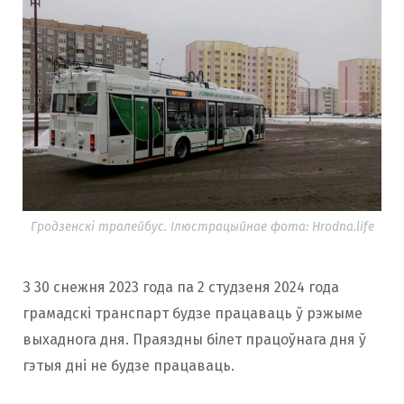
Гродзенскі тралейбус. Ілюстрацыйнае фота: Hrodna.life
З 30 снежня 2023 года па 2 студзеня 2024 года
грамадскі транспарт будзе працаваць ў рэжыме
выхаднога дня. Праяздны білет працоўнага дня ў
гэтыя дні не будзе працаваць.