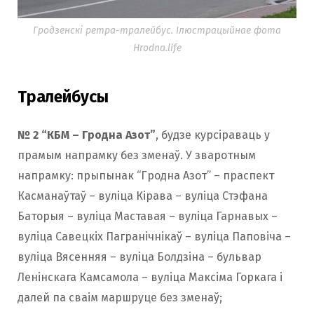
Гродзенскі ретра-тралейбус. Ілюстрацыйнае фота
Hrodna.life
Тралейбусы
№ 2 “КБМ – Гродна Азот”
, будзе курсіраваць у
прамым напрамку без зменаў. У зваротным
напрамку: прыпынак “Гродна Азот” – праспект
Касманаўтаў – вуліца Кірава – вуліца Стэфана
Баторыя – вуліца Маставая – вуліца Гарнавых –
вуліца Савецкіх Пагранічнікаў – вуліца Паповіча –
вуліца Вясенняя – вуліца Болдзіна – бульвар
Ленінскага Камсамола – вуліца Максіма Горкага і
далей па сваім маршруце без зменаў;