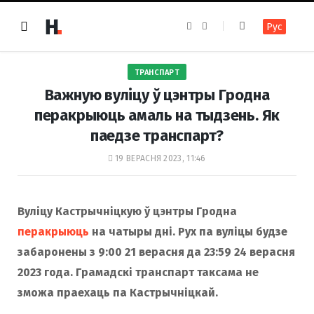
F
I
Рус
a
n
c
s
e
t
b
a
o
g
ТРАНСПАРТ
o
r
k
a
Важную вуліцу ў цэнтры Гродна
m
перакрыюць амаль на тыдзень. Як
паедзе транспарт?
19 ВЕРАСНЯ 2023, 11:46
Вуліцу Кастрычніцкую ў цэнтры Гродна
перакрыюць
на чатыры дні. Рух па вуліцы будзе
забаронены з 9:00 21 верасня да 23:59 24 верасня
2023 года. Грамадскі транспарт таксама не
зможа праехаць па Кастрычніцкай.