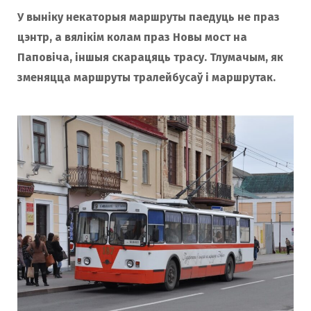
У выніку некаторыя маршруты паедуць не праз
цэнтр, а вялікім колам праз Новы мост на
Паповіча, іншыя скарацяць трасу. Тлумачым, як
зменяцца маршруты тралейбусаў і маршрутак.