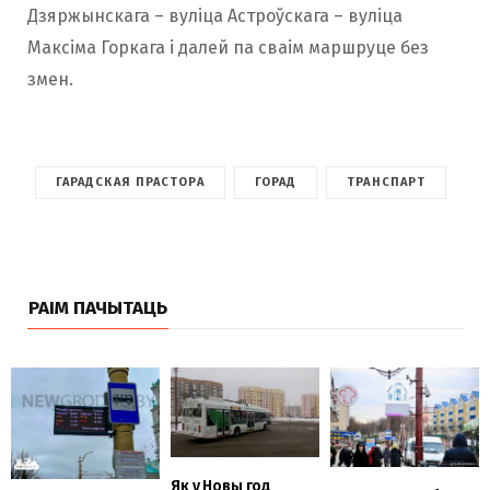
Дзяржынскага – вуліца Астроўскага – вуліца
Максіма Горкага і далей па сваім маршруце без
змен.
ГАРАДСКАЯ ПРАСТОРА
ГОРАД
ТРАНСПАРТ
РАІМ ПАЧЫТАЦЬ
Як у Новы год