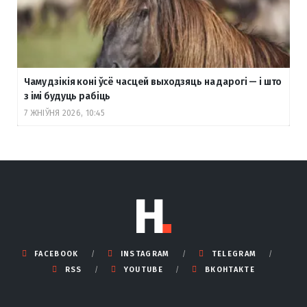
Чаму дзікія коні ўсё часцей выходзяць на дарогі — і што
з імі будуць рабіць
7 ЖНІЎНЯ 2026, 10:45
FACEBOOK
INSTAGRAM
TELEGRAM
RSS
YOUTUBE
ВКОНТАКТЕ