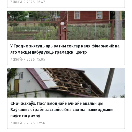
7 ЖНІЎНЯ 2026, 16:47
У Гродне знясуць прыватны сектар каля філармоніі: на
яго месцы пабудуюць грамадскі цэнтр
7 ЖНІЎНЯ 2026, 15:05
«Ноч жахаў». Пасля моцнай начной навальніцы
Ваўкавыск і раён засталіся без святла, пашкоджаны
паўсотні дамоў
7 ЖНІЎНЯ 2026, 12:56