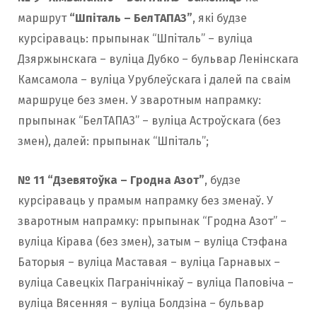
маршрут
“Шпіталь – БелТАПАЗ”
, які будзе
курсіраваць: прыпынак “Шпіталь” – вуліца
Дзяржынскага – вуліца Дубко – бульвар Ленінскага
Камсамола – вуліца Урублеўскага і далей па сваім
маршруце без змен. У зваротным напрамку:
прыпынак “БелТАПАЗ” – вуліца Астроўскага (без
змен), далей: прыпынак “Шпіталь”;
№ 11 “Дзевятоўка – Гродна Азот”
, будзе
курсіраваць у прамым напрамку без зменаў. У
зваротным напрамку: прыпынак “Гродна Азот” –
вуліца Кірава (без змен), затым – вуліца Стэфана
Баторыя – вуліца Маставая – вуліца Гарнавых –
вуліца Савецкіх Пагранічнікаў – вуліца Паповіча –
вуліца Вясенняя – вуліца Болдзіна – бульвар