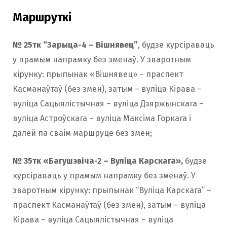
Маршруткі
№ 25тк “Зарыца-4 – Вішнявец”
, будзе курсіраваць
у прамым напрамку без зменаў. У зваротным
кірунку: прыпынак «Вішнявец» – праспект
Касманаўтаў (без змен), затым – вуліца Кірава –
вуліца Сацыялістычная – вуліца Дзяржынскага –
вуліца Астроўскага – вуліца Максіма Горкага і
далей па сваім маршруце без змен;
№ 35тк «Багушэвіча-2 – Вуліца Карскага»,
будзе
курсіраваць у прамым напрамку без зменаў. У
зваротным кірунку: прыпынак “Вуліца Карскага” –
праспект Касманаўтаў (без змен), затым – вуліца
Кірава – вуліца Сацыялістычная – вуліца