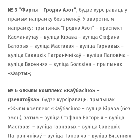
№ 3 “Фарты – Гродна Азот”
, будзе курсіраваць у
прамым напрамку без зменаў. У зваротным
напрамку: прыпынак “Гродна Азот” – праспект
Касманаўтаў – вуліца Кірава – вуліца Стэфана
Баторыя – вуліца Маставая – вуліца Гарнавых –
вуліца Савецкіх Пагранічнікаў – вуліца Паповіча –
вуліца Вясенняя – вуліца Болдзіна – прыпынак
«Фарты»;
№ 6 «Жылы комплекс «Каўбасіно» –
Дзевятоўка»
, будзе курсіраваць: прыпынак
«Жылы комплекс «Каўбасіно» – вуліца Кірава (без
змен), затым – вуліца Стэфана Баторыя – вуліца
Маставая – вуліца Гарнавых – вуліца Савецкіх
Пагранічнікаў – вуліца Паповіча – вуліца Вясенняя