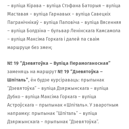
– вуліца Кірава – вуліца Стэфана Баторыя – вуліца
Маставая – вуліца Гарнавых – вуліца Савецкіх
Пагранічнікаў – вуліца Паповіча – вуліца Вясенняя
– вуліца Болдзіна – бульвар Ленінскага Камсамола
– вуліца Максіма Горкага і далей па сваім
маршруце без змен;
№ 19 “Дзевятоўка – Вуліца Перамоганосная”
заменяць на маршрут
№ 19 “Дзевятоўка –
Шпіталь”
, ён будзе курсіраваць: прыпынак
“Дзевятоўка” – вуліца Дзяржынскага – вуліца
Дубко – вуліца Максіма Горкага – вуліца
Астроўскага – прыпынак «Шпіталь». У зваротным
напрамку: прыпынак “Шпіталь” – вуліца
Дзяржынскага – прыпынак “Дзевятоўка”.