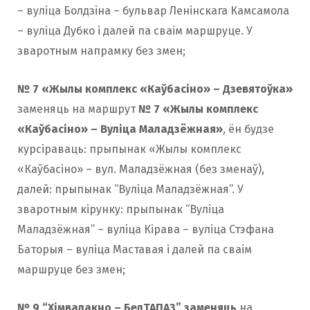
– вуліца Болдзіна – бульвар Ленінскага Камсамола
– вуліца Дубко і далей па сваім маршруце. У
зваротным напрамку без змен;
№ 7 «Жылы комплекс «Каўбасіно» – Дзевятоўка»
заменяць на маршрут
№ 7 «Жылы комплекс
«Каўбасіно» – Вуліца Маладзёжная»
, ён будзе
курсіраваць: прыпынак «Жылы комплекс
«Каўбасіно» – вул. Маладзёжная (без зменаў),
далей: прыпынак “Вуліца Маладзёжная”. У
зваротным кірунку: прыпынак “Вуліца
Маладзёжная” – вуліца Кірава – вуліца Стэфана
Баторыя – вуліца Маставая і далей па сваім
маршруце без змен;
№ 9 “Хімвалакно – БелТАПАЗ” заменяць
на