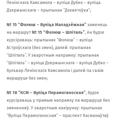
Ленінскага Камсамола – вуліца Дубко – вуліца.
Дзяржынскага – прыпынак “Дзевятоўка”;
№ 15 “Фолюш – Вуліца Маладзёжная”
заменяць
на маршрут
№ 15 “Фолюш – Шпіталь”
, ён будзе
курсіраваць: прыпынак “Фолюш” – вуліца
Астроўскага (без змен), далей: прыпынак
“Шпіталь”. У зваротным напрамку: прыпынак
“Шпіталь” – вуліца Дзяржынскага – вуліца Дубко –
бульвар Ленінскага Камсамола і далей па сваім
маршруце без змен;
№ 18 “КСМ – Вуліца Перамоганосная”
, будзе
курсіраваць у прамым напрамку па маршруце без
змяненняў. У зваротным накірунку: прыпынак
“Вуліца Перамоганосная” – праспект Касманаўтаў