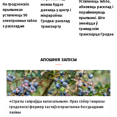
Усталююць табло,
На гродзенскіх
можна будзе
абновяць расклад і
прыпынках
даехаць у цэнтр і
пераймянуюць
усталююць 50
мікрараёны
прыпынкі. Што
электронных табло
Гродна: расклад
зменіцца ў
з раскладам
транспарту
грамадскім
транспарце Гродна
АПОШНІЯ ЗАПІСЫ
«Страты сапраўды каласальныя». Праз спёку і маразы
гродзенскі фермер застаўся практычна без ураджаю
лахіны