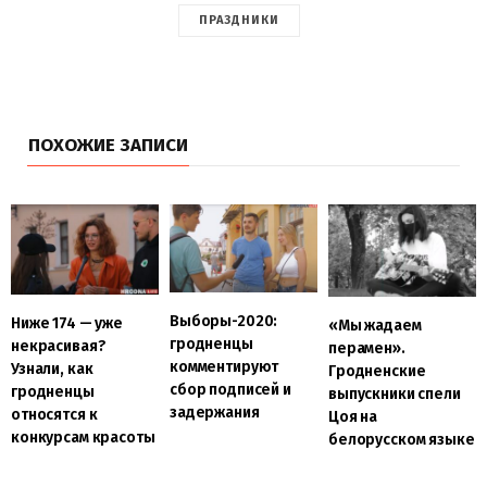
ПРАЗДНИКИ
ПОХОЖИЕ ЗАПИСИ
Выборы-2020:
Ниже 174 — уже
«Мы жадаем
гродненцы
некрасивая?
перамен».
комментируют
Узнали, как
Гродненские
сбор подписей и
гродненцы
выпускники спели
задержания
относятся к
Цоя на
конкурсам красоты
белорусском языке