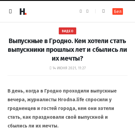
F
I
Бел
a
n
c
s
e
t
b
a
o
g
ВИДЕО
o
r
k
a
Выпускные в Гродно. Кем хотели стать
m
выпускники прошлых лет и сбылись ли
их мечты?
14 ИЮНЯ 2021, 11:27
В день, когда в Гродно проходили выпускные
вечера, журналисты Hrodna.life спросили у
гродненцев и гостей города, кем они хотели
стать, как праздновали свой выпускной и
сбылись ли их мечты.