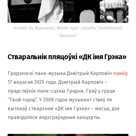
Ксёндз Ян Варанецкі. Фота прэс-службы Гродзенскай
дыяцэзіі
Стваральнік пляцоўкі «ДК імя Грэка»
Гродзенскі панк-музыка Дзмітрый Карповіч
памёр
17 верасня 2025 года. Дзмітрый Карповіч –
прадстаўнік панк-сцэны Гродна. Граў у гурце
“Твой город”. У 2008 годзе музыкант стаяў ля
вытокаў стварэння «ДК імя Грэка» – месца, дзе
праводзіліся андэграўндныя канцэрты.