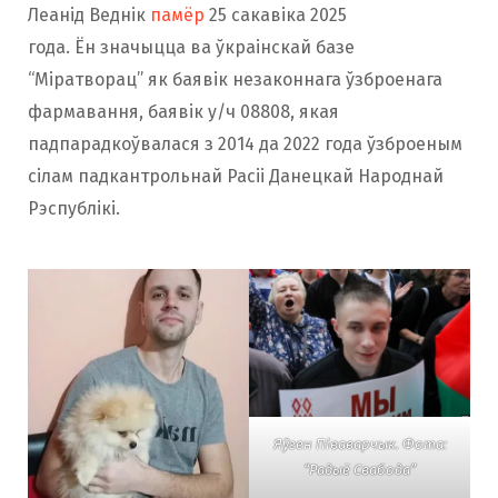
Леанід Веднік
памёр
25 сакавіка 2025
года. Ён значыцца ва ўкраінскай базе
“Міратворац” як баявік незаконнага ўзброенага
фармавання, баявік у/ч 08808, якая
падпарадкоўвалася з 2014 да 2022 года ўзброеным
сілам падкантрольнай Расіі Данецкай Народнай
Рэспублікі.
Яўген Піваварчык. Фота:
“Радыё Свабода”