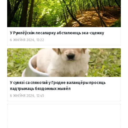
У Румлёўскім лесапарку абсталююць эка-сцежку
6 ЖНІЎНЯ 2026, 13:22
У сувязі са спякотай у Гродне валанцёры просяць
падтрымаць бяздомных жывёл
6 ЖНІЎНЯ 2026, 12:45