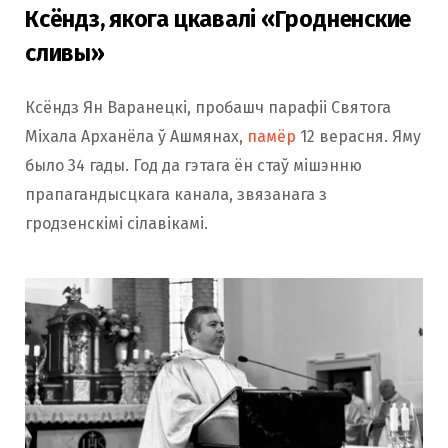
Ксёндз, якога цкавалі «Гродненские
сливы»
Ксёндз Ян Варанецкі, пробашч парафіі Святога
Міхала Арханёла ў Ашмянах,
памёр
12 верасня. Яму
было 34 гады. Год да гэтага ён стаў мішэнню
прапагандысцкага канала, звязанага з
гродзенскімі сілавікамі.