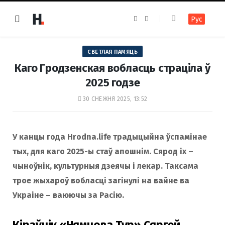
F
I
Рус
a
n
c
s
e
t
b
a
o
g
СВЕТЛАЯ ПАМЯЦЬ
o
r
k
a
Каго Гродзенская вобласць страціла ў
m
2025 годзе
30 СНЕЖНЯ 2025, 13:52
У канцы года Hrodna.life традыцыйна ўспамінае
тых, для каго 2025-ы стаў апошнім. Сярод іх –
чыноўнік, культурныя дзеячы і лекар. Таксама
трое жыхароў вобласці загінулі на вайне ва
Украіне – ваюючы за Расію.
Кіраўнік «Нямнова Тур» Сяргей