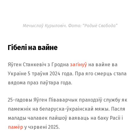
Мечыслаў Курыловіч. Фота: “Радыё Свабода”
Гібелі на вайне
Яўген Станкевіч з Гродна
загінуў
на вайне ва
Украіне 5 траўня 2024 года. Пра яго смерць стала
вядома праз паўтара года.
25-гадовы Яўген Піваварчык праходзіў службу як
памежнік на беларуска-ўкраінскай мяжы. Пасля
малады чалавек пайшоў ваяваць на баку Расіі і
памёр
у чэрвені 2025.