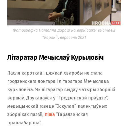
Фотографка Наталля Дораш на вернісажы выставы
“Карані”, верасень 2021
Літаратар Мечыслаў Курыловіч
Пасля кароткай і цяжкай хваробы не стала
гродзенскага доктара і літаратара Мечыслава
Курыловіча. Як літаратар выдаў чатыры зборнікі
вершаў. Друкаваўся ў “Гродзенскай праўдзе”,
медыцынскай газеце “Эскулап”, калектыўных
зборніках паэзіі,
піша
“Гарадзенская
праваабарона”.