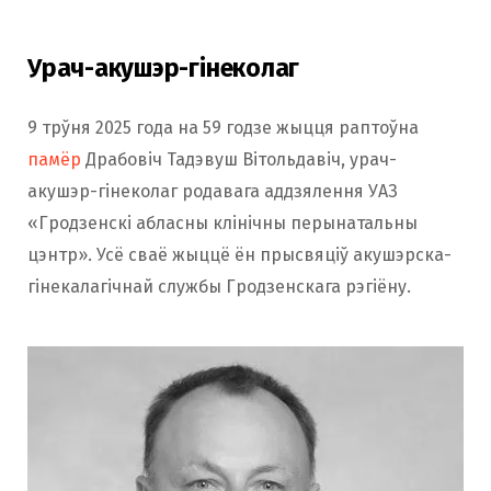
Урач-акушэр-гінеколаг
9 трўня 2025 года на 59 годзе жыцця раптоўна
памёр
Драбовіч Тадэвуш Вітольдавіч, урач-
акушэр-гінеколаг родавага аддзялення УАЗ
«Гродзенскі абласны клінічны перынатальны
цэнтр». Усё сваё жыццё ён прысвяціў акушэрска-
гінекалагічнай службы Гродзенскага рэгіёну.