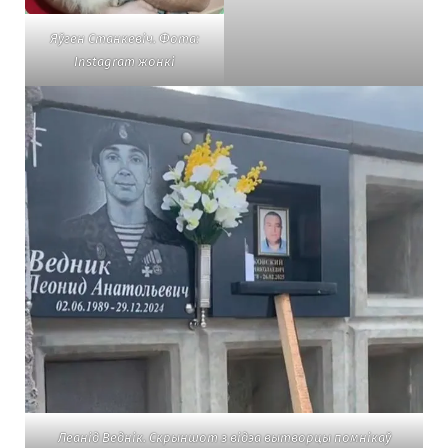
Яўген Станкевіч. Фота:
Instagram жонкі
Леанід Веднік. Скрыншот з відэа вытворцы помнікаў