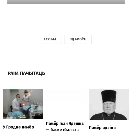
АСОБЫ
ЗДАРОЎЕ
РАІМ ПАЧЫТАЦЬ
Памёр Іван Ядэшка
У Гродне памёр
Памёр адзін з
— баскетбаліст з