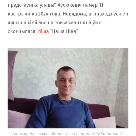
прадстаўніка ўлады”. Аўсюкевіч памёр 11
кастрычніка 2024 года. Невядома, ці знаходзіўся ён
яшчэ на хіміі або на той момант яна ўжо
скончылася,
піша
“Наша Ніва”.
Аляксей Аўсюкевіч. Фота з яго старонкі “ВКонтакте”