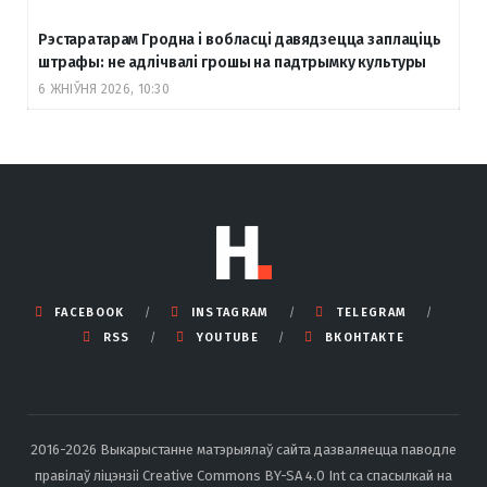
Рэстаратарам Гродна і вобласці давядзецца заплаціць
штрафы: не адлічвалі грошы на падтрымку культуры
6 ЖНІЎНЯ 2026, 10:30
FACEBOOK
INSTAGRAM
TELEGRAM
RSS
YOUTUBE
ВКОНТАКТЕ
2016-2026 Выкарыстанне матэрыялаў сайта дазваляецца паводле
правілаў ліцэнзіі Creative Commons BY-SA 4.0 Int са спасылкай на