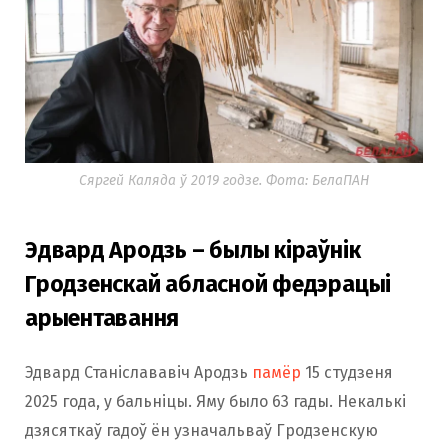
Сяргей Каляда ў 2019 годзе. Фота: БелаПАН
Эдвард Ародзь – былы кіраўнік
Гродзенскай абласной федэрацыі
арыентавання
Эдвард Станіслававіч Ародзь
памёр
15 студзеня
2025 года, у бальніцы. Яму было 63 гады. Некалькі
дзясяткаў гадоў ён узначальваў Гродзенскую