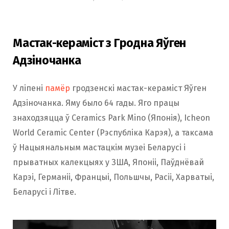
Мастак-кераміст з Гродна Яўген
Адзіночанка
У ліпені
памёр
гродзенскі мастак-кераміст Яўген
Адзіночанка. Яму было 64 гады. Яго працы
знаходзяцца ў Ceramics Park Mino (Японія), Icheon
World Ceramic Center (Рэспубліка Карэя), а таксама
ў Нацыянальным мастацкім музеі Беларусі і
прыватных калекцыях у ЗША, Японіі, Паўднёвай
Карэі, Германіі, Францыі, Польшчы, Расіі, Харватыі,
Беларусі і Літве.