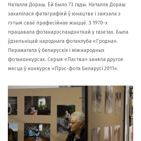
Наталля Дораш. Ёй было 73 гады. Наталля Дораш
захапілася фатаграфіяй ў юнацтве і звязала з
гэтым сваё прафесійнае жыццё. З 1970-х
працавала фотакарэспандэнткай у газетах. Была
ўдзельніцай народнага фотаклуба «Гродна».
Перамагала ў беларускіх і міжнародных
фотаконкурсах. Серыя «Паства» заняла другое
месца ў конкурсе «Прэс-фота Беларусі 2011».