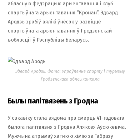
абласную федэрацыю арыентавання і клуб
спартыўнага арыентавання “Кронан”. Эдвард
Ародзь зрабіў вялікі ўнёсак у развіццё
спартыўнага арыентавання ў Гродзенскай
вобласці і ў Рэспубліцы Беларусь.
Эдвард Ародзь. Фота: Упраўленне спорту і турызму
Гродзенскага аблвыканкама
Былы палітвязень з Гродна
У сакавіку стала вядома пра смерць 41-гадовага
былога палітвязня з Гродна Аляксея Аўсюкевіча.
Мужчына атрымаў хатнюю хімію за “абразу