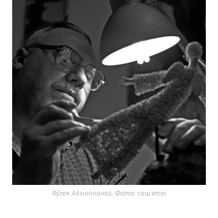
Яўген Адзіночанка. Фота: сацсеткі