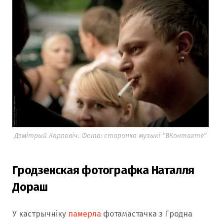
Дзмітрый Карповіч. Фота: старонка музыкі “ВКонтакте”
Гродзенская фотографка Наталля
Дораш
У кастрычніку
памерла
фотамастачка з Гродна