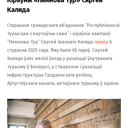
Каляда
Старшыня грамадскага аб’яднання “Рэспубліканскі
турысцка-спартыўны саюз” і кіраўнік кампаніі
“Нямнова-Тур” Сяргей Іванавіч Каляда
памёр
6
студзеня 2025 года. Яму было 65 гадоў. Сяргей
Каляда ўнёс вялікі ўклад у развіццё ўнутранага
турызму ў Беларусі, у стварэнне і развіццё
інфраструктуры Гродзенскага рэгіёну,
Аўгустоўскага канала, актыўнага турызму ў краіне.