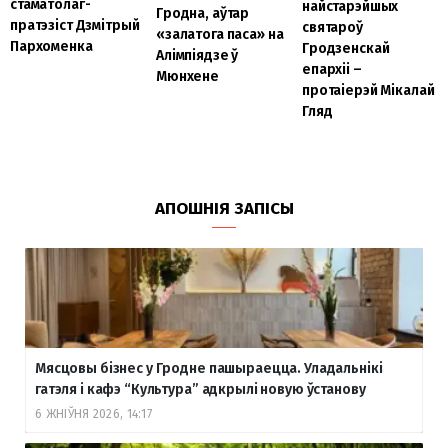
стаматолаг-
найстарэйшых
Гродна, аўтар
пратэзіст Дзмітрый
святароў
«залатога паса» на
Пархоменка
Гродзенскай
Алімпіядзе ў
епархіі –
Мюнхене
протаіерэй Мікалай
Гляд
АПОШНІЯ ЗАПІСЫ
Мясцовы бізнес у Гродне пашыраецца. Уладальнікі
гатэля і кафэ “Культура” адкрылі новую ўстанову
6 ЖНІЎНЯ 2026, 14:17