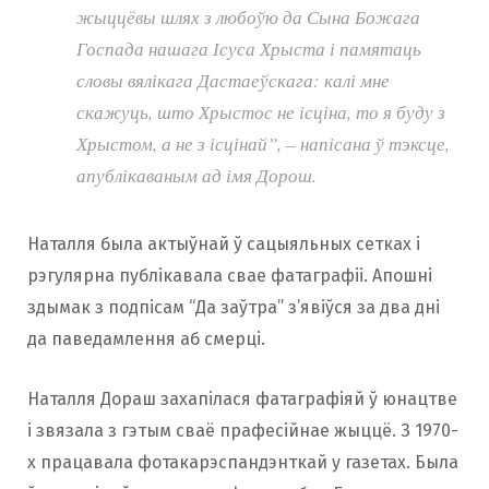
жыццёвы шлях з любоўю да Сына Божага
Госпада нашага Ісуса Хрыста і памятаць
словы вялікага Дастаеўскага: калі мне
скажуць, што Хрыстос не ісціна, то я буду з
Хрыстом, а не з ісцінай”, – напісана ў тэксце,
апублікаваным ад імя Дорош.
Наталля была актыўнай ў сацыяльных сетках і
рэгулярна публікавала свае фатаграфіі. Апошні
здымак з подпісам “Да заўтра” з’явіўся за два дні
да паведамлення аб смерці.
Наталля Дораш захапілася фатаграфіяй ў юнацтве
і звязала з гэтым сваё прафесійнае жыццё. З 1970-
х працавала фотакарэспандэнткай у газетах. Была