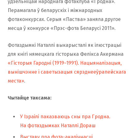
ўдзельніцай народнага фотаклуба «Гродна».
Перамагала ў беларускіх і міжнародных
фотаконкурсах. Серыя «Паства» заняла другое
месца ў конкурсе «Прэс-фота Беларусі 2011».
Фотаздымкі Наталлі выкарысталі як ілюстрацыі
для кнігі нямецкага гісторыка Фелікса Акермана
«Гісторыя Гародні (1919−1991). Нацыяналізацыя,
вынішчэнне i саветызацыя сярэднееўрапейскага
места»
.
Чытайце таксама:
У Ізраілі паказваюць сны пра Гродна.
На фотаздымках Наталлі Дораш
Выставу пра фота-акалічнасці