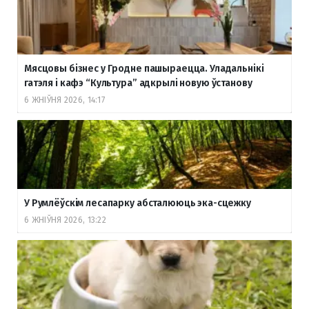
Мясцовы бізнес у Гродне пашыраецца. Уладальнікі
гатэля і кафэ “Культура” адкрылі новую ўстанову
6 ЖНІЎНЯ 2026, 14:17
У Румлёўскім лесапарку абсталююць эка-сцежку
6 ЖНІЎНЯ 2026, 13:22