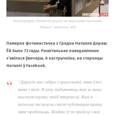
Фотографка Наталля Дораш на вернісажы выставы
"Карані", верасень 2021
Памерла фотамастачка з Гродна Наталля Дораш.
Ёй было 73 гады. Развітальнае паведамленне
з’явілася ўвечары, 6 кастрычніка, на старонцы
Наталлі ў Facebook.
“Дарагія мае сябры і прыхільнікі, мяне ўжо
няма з вамі. Я хачу падзякаваць вам за вашу
высокую ацэнку маёй творчасці. Калі я
кагосьці засмуціла сваімі публікацыя прашу
мяне прабачыць. Жадаю ўсім прайсці свой