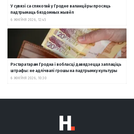
У сувязі са спякотай у Гродне валанцёры просяць
падтрымаць бяздомных жывёл
6 ЖНІЎНЯ 2026, 12:45
Рэстаратарам Гродна і вобласці давядзецца заплаціць
штрафы: не адлічвалі грошы на падтрымку культуры
6 ЖНІЎНЯ 2026, 10:30