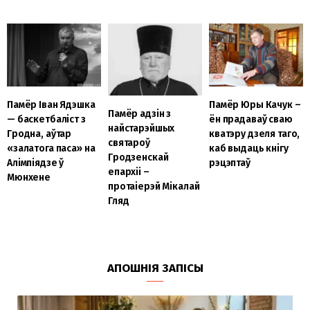
Памёр Юры Качук –
Памёр Іван Ядэшка
Памёр адзін з
ён прадаваў сваю
— баскетбаліст з
найстарэйшых
кватэру дзеля таго,
Гродна, аўтар
святароў
каб выдаць кнігу
«залатога паса» на
Гродзенскай
рэцэптаў
Алімпіядзе ў
епархіі –
Мюнхене
протаіерэй Мікалай
Гляд
АПОШНІЯ ЗАПІСЫ