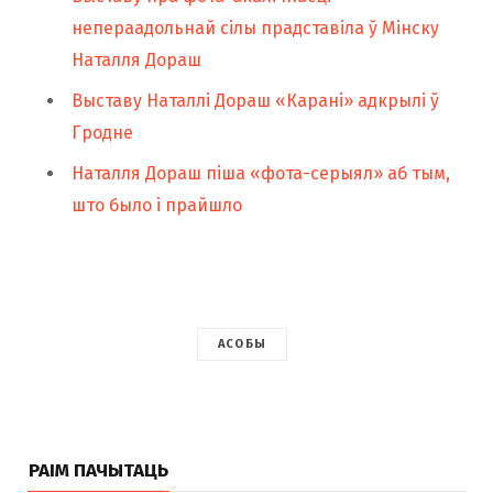
непераадольнай сілы прадставіла ў Мінску
Наталля Дораш
Выставу Наталлі Дораш «Карані» адкрылі ў
Гродне
Наталля Дораш піша «фота-серыял» аб тым,
што было і прайшло
АСОБЫ
РАІМ ПАЧЫТАЦЬ