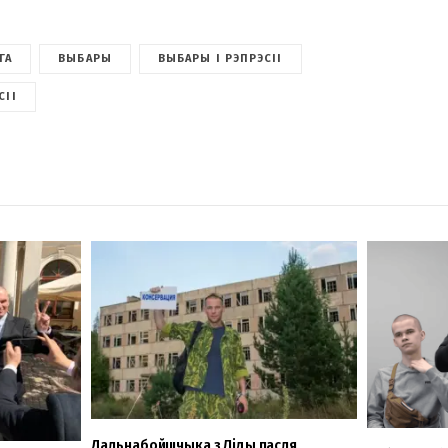
ГА
ВЫБАРЫ
ВЫБАРЫ І РЭПРЭСІІ
СІІ
Дальнабойшчыка з Ліды пасля