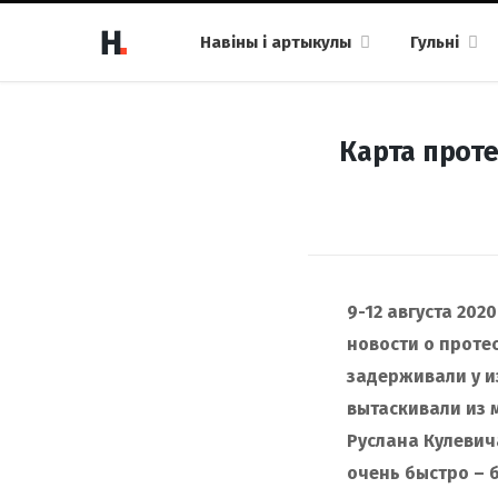
Навіны і артыкулы
Гульні
Карта проте
9-12 августа 202
новости о проте
задерживали у из
вытаскивали из 
Руслана Кулевич
очень быстро – 