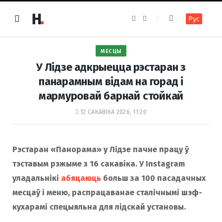
F
I
Рус
a
n
c
s
e
t
b
a
o
g
МЕСЦЫ
o
r
k
a
У Лідзе адкрыецца рэстаран з
m
панарамным відам на горад і
мармуровай барнай стойкай
12 САКАВІКА 2026, 11:20
Рэстаран «Панорама» у Лідзе пачне працу ў
тэставым рэжыме з 16 сакавіка. У Instagram
уладальнікі
абяцаюць
больш за 100 пасадачных
месцаў і меню, распрацаванае сталічнымі шэф-
кухарамі спецыяльна для лідскай установы.