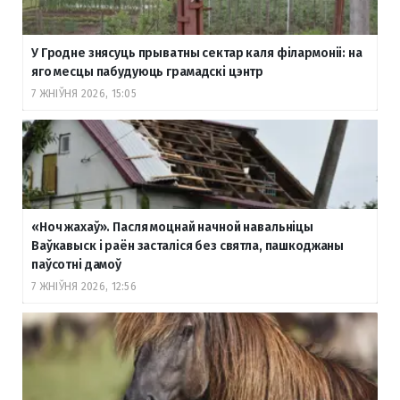
У Гродне знясуць прыватны сектар каля філармоніі: на
яго месцы пабудуюць грамадскі цэнтр
7 ЖНІЎНЯ 2026, 15:05
«Ноч жахаў». Пасля моцнай начной навальніцы
Ваўкавыск і раён засталіся без святла, пашкоджаны
паўсотні дамоў
7 ЖНІЎНЯ 2026, 12:56