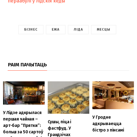
пераабулі ў лідскія кеды
БІЗНЕС
ЕЖА
ЛІДА
МЕСЦЫ
РАІМ ПАЧЫТАЦЬ
У Лідзе адкрылася
У Гродне
першая чайная –
Сушы, піца і
адкрываецца
арт-бар “Прятки”:
фастфуд. У
бістро з пінсамі
больш за 50 сартоў
Грандзічах