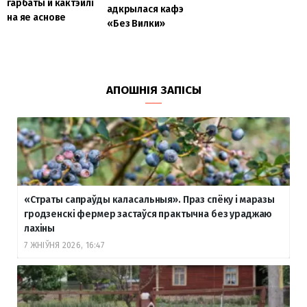
гарбаты и кактэйлі
адкрылася кафэ
на яе аснове
«Без Вилки»
АПОШНІЯ ЗАПІСЫ
«Страты сапраўды каласальныя». Праз спёку і маразы
гродзенскі фермер застаўся практычна без ураджаю
лахіны
7 ЖНІЎНЯ 2026, 16:47