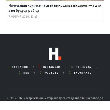
Чаму дзікія коні ўсё часцей выходзяць на дарогі — і што
з імі будуць рабіць
7 ЖНІЎНЯ 2026, 10:45
FACEBOOK
INSTAGRAM
TELEGRAM
RSS
YOUTUBE
ВКОНТАКТЕ
2016-2026 Выкарыстанне матэрыялаў сайта дазваляецца паводле
правілаў ліцэнзіі Creative Commons BY-SA 4.0 Int са спасылкай на
крыніцу і ўказаннем аўтара.
Падрабязныя правілы перадруку тут
.