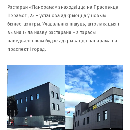
Рэстаран «Панорама» знаходзіцца на Праспекце
Перамогі, 23 – установа адкрыецца ў новым
бізнес-цэнтры. Уладальнікі пішуць, што лакацыя і
вызначыла назву рэстарана – з тэрасы
наведвальнікам будзе адкрывацца панарама на
праспект і горад.