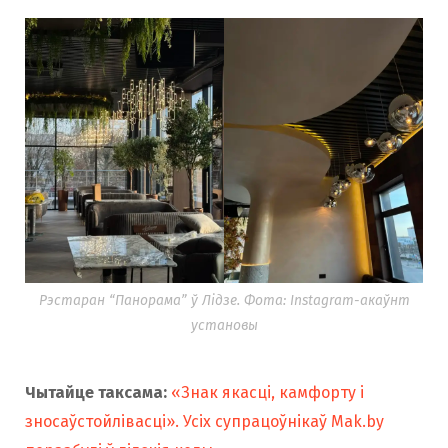
Рэстаран “Панорама” ў Лідзе. Фота: Instagram-акаўнт
установы
Чытайце таксама:
«Знак якасці, камфорту і
зносаўстойлівасці». Усіх супрацоўнікаў Mak.by