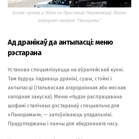
Бізнес-цэнтр у Лідзе на Праспекце Пераможцаў. Фота:
Instagram-акаўнт “Панорамы”
Ад дранікаў да антыпасці: меню
рэстарана
Установа спецыялізуецца на еўрапейскай кухні.
Там будуць падаваць дранікі, сушы, стэйкі і
антыпасці (італьянская агароднінная або мясная
халодная закуска). Меню «будзе распрацавана
шэфамі сталічных рэстаранаў спецыяльна для
«Панорамы»», — запэўніваюць уладальнікі.
Прадугледжаны і ланчы для абедзеннага часу.