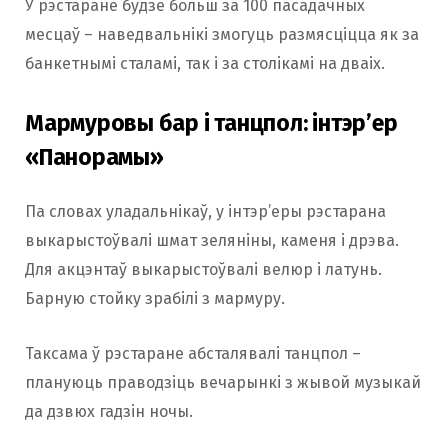
У рэстаране будзе больш за 100 пасадачных
месцаў – наведвальнікі змогуць размясціцца як за
банкетнымі сталамі, так і за столікамі на дваіх.
Мармуровы бар і танцпол: інтэр’ер
«Панорамы»
Па словах уладальнікаў, у інтэр’еры рэстарана
выкарыстоўвалі шмат зеляніны, каменя і дрэва.
Для акцэнтаў выкарыстоўвалі велюр і латунь.
Барную стойку зрабілі з мармуру.
Таксама ў рэстаране абсталявалі танцпол –
плануюць праводзіць вечарынкі з жывой музыкай
да дзвюх гадзін ночы.