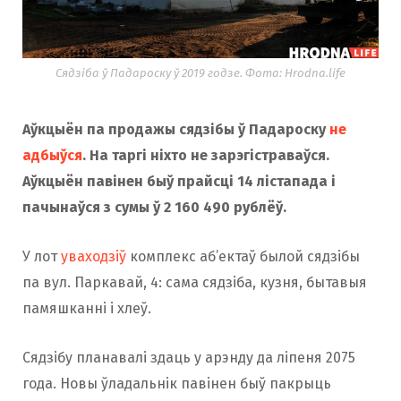
Сядзіба ў Падароску ў 2019 годзе. Фота: Hrodna.life
Аўкцыён па продажы сядзібы ў Падароску
не
адбыўся
. На таргі ніхто не зарэгістраваўся.
Аўкцыён павінен быў прайсці 14 лістапада і
пачынаўся з сумы ў 2 160 490 рублёў.
У лот
уваходзіў
комплекс аб’ектаў былой сядзібы
па вул. Паркавай, 4: сама сядзіба, кузня, бытавыя
памяшканні і хлеў.
Сядзібу планавалі здаць у арэнду да ліпеня 2075
года. Новы ўладальнік павінен быў пакрыць