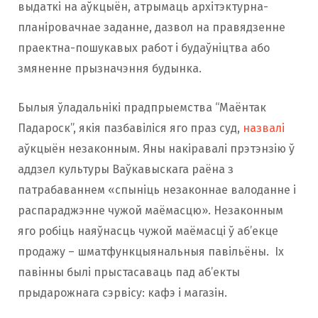
выдаткі на аўкцыён, атрымаць архітэктурна-
планіровачнае заданне, дазвол на правядзенне
праектна-пошукавых работ і будаўніцтва або
змяненне прызначэння будынка.
Былыя ўладальнікі прадпрыемства “Маёнтак
Падароск”, якія пазбавіліся яго праз суд,
назвалі
аўкцыён незаконным. Яны накіравалі прэтэнзію ў
аддзел культуры Ваўкавыскага раёна з
патрабаваннем «спыніць незаконнае валоданне і
распараджэнне чужой маёмасцю». Незаконным
яго робіць наяўнасць чужой маёмасці ў аб’екце
продажу – шматфункцыянальныя павільёны. Іх
павінны былі прыстасаваць пад аб’екты
прыдарожнага сэрвісу: кафэ і магазін.