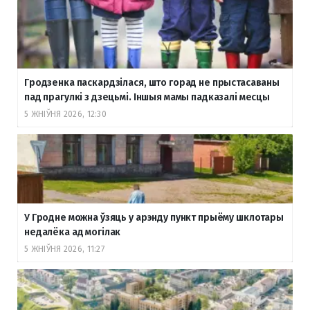
Гродзенка паскардзілася, што горад не прыстасаваны
пад прагулкі з дзецьмі. Іншыя мамы падказалі месцы
5 ЖНІЎНЯ 2026, 12:30
У Гродне можна ўзяць у арэнду пункт прыёму шклотары
недалёка ад могілак
5 ЖНІЎНЯ 2026, 11:27