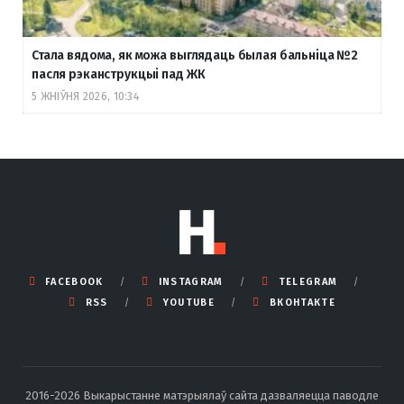
Стала вядома, як можа выглядаць былая бальніца №2
пасля рэканструкцыі пад ЖК
5 ЖНІЎНЯ 2026, 10:34
FACEBOOK
INSTAGRAM
TELEGRAM
RSS
YOUTUBE
ВКОНТАКТЕ
2016-2026 Выкарыстанне матэрыялаў сайта дазваляецца паводле