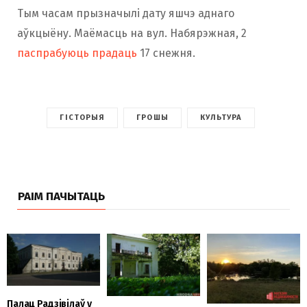
Тым часам прызначылі дату яшчэ аднаго
аўкцыёну. Маёмасць на вул. Набярэжная, 2
паспрабуюць прадаць
17 снежня.
ГІСТОРЫЯ
ГРОШЫ
КУЛЬТУРА
РАІМ ПАЧЫТАЦЬ
Палац Радзівілаў у