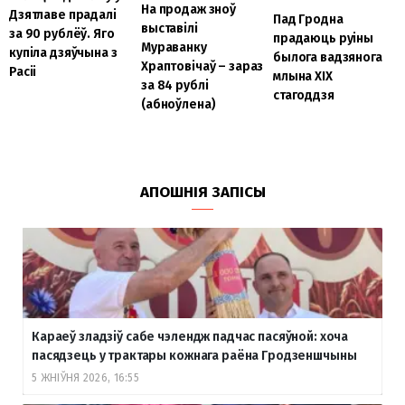
На продаж зноў
Дзятлаве прадалі
Пад Гродна
выставілі
за 90 рублёў. Яго
прадаюць руіны
Мураванку
купіла дзяўчына з
былога вадзянога
Храптовічаў – зараз
Расіі
млына XIX
за 84 рублі
стагоддзя
(абноўлена)
АПОШНІЯ ЗАПІСЫ
Караеў зладзіў сабе чэлендж падчас пасяўной: хоча
пасядзець у трактары кожнага раёна Гродзеншчыны
5 ЖНІЎНЯ 2026, 16:55