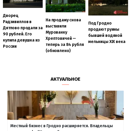
Дворец
На продажу снова
Радзивиллов в
Под Гродно
выставили
Дятлово продали за
продают руины
Мурованку
90 рублей. Его
бывшей водяной
Хрептовичей —
купила девушка из
мельницы XIX века
теперь за 84 рубля
России
(обновлено)
АКТУАЛЬНОЕ
Местный бизнес в Гродно расширяется. Владельцы