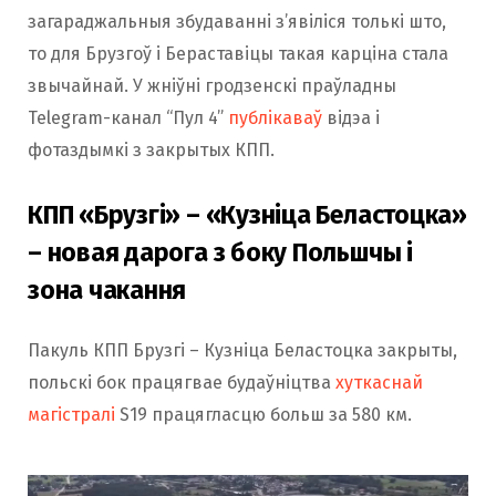
загараджальныя збудаванні з’явіліся толькі што,
то для Брузгоў і Бераставіцы такая карціна стала
звычайнай. У жніўні гродзенскі праўладны
Telegram-канал “Пул 4”
публікаваў
відэа і
фотаздымкі з закрытых КПП.
КПП «Брузгі» – «Кузніца Беластоцка»
– новая дарога з боку Польшчы і
зона чакання
Пакуль КПП Брузгі – Кузніца Беластоцка закрыты,
польскі бок працягвае будаўніцтва
хуткаснай
магістралі
S19 працягласцю больш за 580 км.