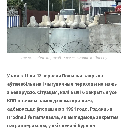
Так выглядае пераход "Брэст". Фота: onliner.by
У ноч з 11 на 12 верасня Польшча закрыла
аўтамабільныя і чыгуначныя пераходы на мяжы
з Беларуссю. Сітуацыя, калі былі б закрытыя ўсе
КПП на мяжы паміж дзвюма краінамі,
адбываецца ўпершыню з 1991 года. Рэдакцыя
Hrodna.life паглядзела, як выглядаюць закрытыя
пагранпераходы, у якіх некалі бурліла