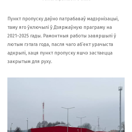
Пункт пропуску даўно патрабаваў мадэрнізацыі,
таму яго ўключылі ў Дзяржаўную праграму на
2021–2025 гады. Рамонтныя работы завяршылі ў
лютым гэтага года, пасля чаго аб’ект урачыста
адкрылі, хаця пункт пропуску яшчэ застаецца
закрытым для руху.