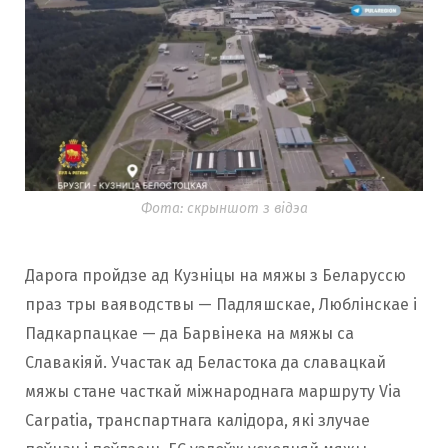
Фота: скрыншот з відэа
Дарога пройдзе ад Кузніцы на мяжы з Беларуссю
праз тры ваяводствы — Падляшскае, Люблінскае і
Падкарпацкае — да Барвінека на мяжы са
Славакіяй. Участак ад Беластока да славацкай
мяжы стане часткай міжнароднага маршруту
Via
Carpatia
,
транспартнага калідора, які злучае