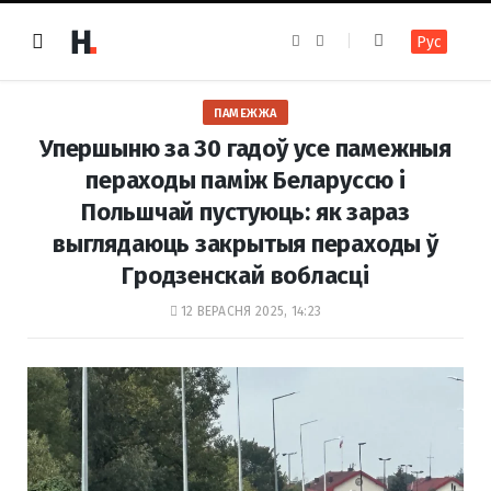
F
I
Рус
a
n
c
s
e
t
b
a
o
g
ПАМЕЖЖА
o
r
k
a
Упершыню за 30 гадоў усе памежныя
m
пераходы паміж Беларуссю і
Польшчай пустуюць: як зараз
выглядаюць закрытыя пераходы ў
Гродзенскай вобласці
12 ВЕРАСНЯ 2025, 14:23