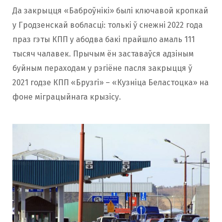
Да закрыцця «Баброўнікі» былі ключавой кропкай
у Гродзенскай вобласці: толькі ў снежні 2022 года
праз гэты КПП у абодва бакі прайшло амаль 111
тысяч чалавек. Прычым ён заставаўся адзіным
буйным пераходам у рэгіёне пасля закрыцця ў
2021 годзе КПП «Брузгі» – «Кузніца Беластоцка» на
фоне міграцыйнага крызісу.