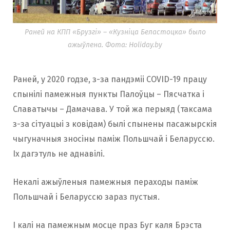
Раней на КПП «Брузгі» – «Кузніца Беластоцка» было
ажыўлена. Фота: Holiday.by
Раней, у 2020 годзе, з-за пандэміі COVID-19 працу
спынілі памежныя пункты Палоўцы – Пясчатка і
Славатычы – Дамачава. У той жа перыяд (таксама
з-за сітуацыі з ковідам) былі спынены пасажырскія
чыгуначныя зносіны паміж Польшчай і Беларуссю.
Іх дагэтуль не аднавілі.
Некалі ажыўленыя памежныя пераходы паміж
Польшчай і Беларуссю зараз пустыя.
І калі на памежным мосце праз Буг каля Брэста