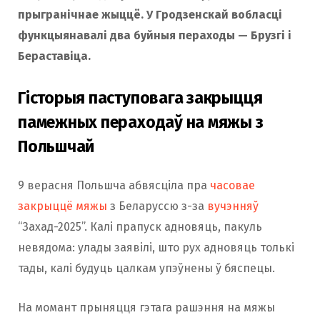
прыгранічнае жыццё. У Гродзенскай вобласці
функцыянавалі два буйныя пераходы —
Брузгі
і
Бераставіца
.
Гісторыя паступовага закрыцця
памежных пераходаў на мяжы з
Польшчай
9 верасня Польшча абвясціла пра
часовае
закрыццё мяжы
з Беларуссю з-за
вучэнняў
“Захад-2025”. Калі прапуск адновяць, пакуль
невядома: улады заявілі, што рух адновяць толькі
тады, калі будуць цалкам упэўнены ў бяспецы.
На момант прыняцця гэтага рашэння на мяжы