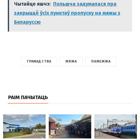
Чытайце яшчэ:
Польшча задумалася пра
закрыццё ўсіх пунктаў пропуску на мяжы з
Беларуссю
ГРАМАДСТВА
МЯЖА
ПАМЕЖЖА
РАІМ ПАЧЫТАЦЬ