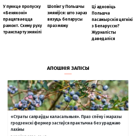
Шопінг у Польшчы
У пункце пропуску
Ці адновіць
змяніўся: што зараз
«Беняконі»
Польшча
вязуць беларусы
працягваецца
пасажырскія цягнікі
праз мяжу
рамонт. Схему руху
з Беларуссю?
транспарту змянілі
Журналісты
даведаліся
АПОШНІЯ ЗАПІСЫ
«Страты сапраўды каласальныя». Праз спёку і маразы
гродзенскі фермер застаўся практычна без ураджаю
лахіны