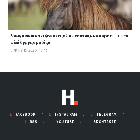
Чаму дзікія коні ўсё часцей выходзяць на дарогі — і што
з імі будуць рабіць
7 ЖНІЎНЯ 2026, 10:45
FACEBOOK
INSTAGRAM
TELEGRAM
RSS
YOUTUBE
ВКОНТАКТЕ