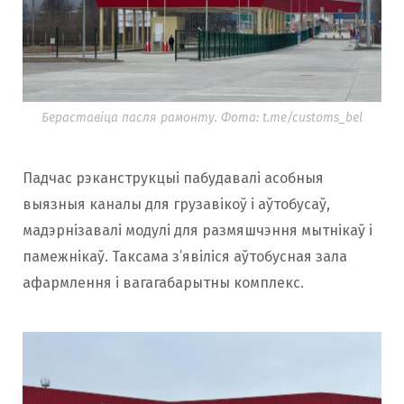
Бераставіца пасля рамонту. Фота: t.me/customs_bel
Падчас рэканструкцыі пабудавалі асобныя
выязныя каналы для грузавікоў і аўтобусаў,
мадэрнізавалі модулі для размяшчэння мытнікаў і
памежнікаў. Таксама з’явіліся аўтобусная зала
афармлення і вагагабарытны комплекс.