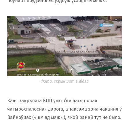
поўнач і поўдзень ЕС уздоўж усходняй мяжы.
Фота: скрыншот з відэа
Каля закрытага КПП ужо з’явілася новая
чатырохпалосная дарога, а таксама зона чакання ў
Вайноўцах (4 км ад мяжы), якой раней тут не было.