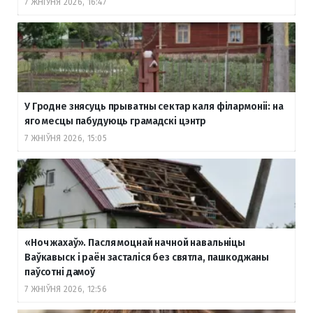
7 ЖНІЎНЯ 2026, 16:47
У Гродне знясуць прыватны сектар каля філармоніі: на
яго месцы пабудуюць грамадскі цэнтр
7 ЖНІЎНЯ 2026, 15:05
«Ноч жахаў». Пасля моцнай начной навальніцы
Ваўкавыск і раён засталіся без святла, пашкоджаны
паўсотні дамоў
7 ЖНІЎНЯ 2026, 12:56