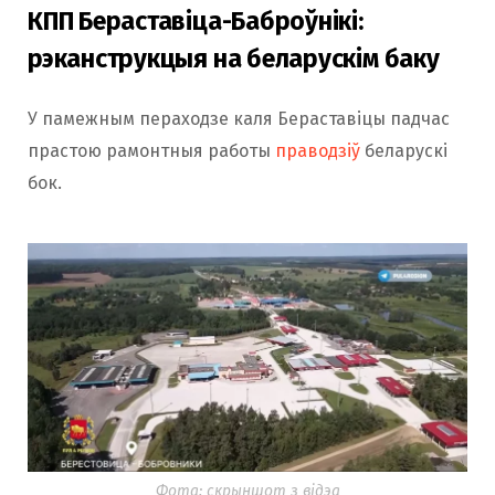
КПП Бераставіца-Баброўнікі:
рэканструкцыя на беларускім баку
У памежным пераходзе каля Бераставіцы падчас
прастою рамонтныя работы
праводзіў
беларускі
бок.
Фота: скрыншот з відэа