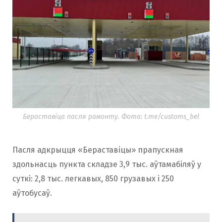
Бераставіца пасля рамонту. Фота: t.me/customs_bel
Пасля адкрыцця «Бераставіцы» прапускная
здольнасць пункта складзе 3,9 тыс. аўтамабіляў у
суткі: 2,8 тыс. легкавых, 850 грузавых і 250
аўтобусаў.