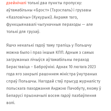
дзейнічалі
толькі два пункты пропуску:
аўтамабільны «Брэст» (Тэрэспаль) і грузавы
«Казловічы» (Кукурыкі). Акрамя таго,
функцыянавалі чыгуначныя пераходы — але
толькі для грузаў.
Яшчэ некалькі гадоў таму трапіць у Польшчу
можна было і праз іншыя КПП. Адным з самых
загружаных лічыўся аўтамабільны пераход
Бераставіца – Баброўнікі. Аднак 10 лютага 2023
года яго закрылі рашэннем міністра ўнутраных
спраў Польшчы. Нагодай стаў прысуд журналісту
польскага паходжання Анджэю Пачобуту, якому ў
Беларусі прызначылі восем гадоў пазбаўлення
волі.