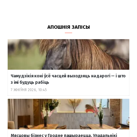
АПОШНІЯ ЗАПІСЫ
Чаму дзікія коні ўсё часцей выходзяць на дарогі — і што
з імі будуць рабіць
7 ЖНІЎНЯ 2026, 10:45
Мясцовы бізнес у Гродне пашыраецца. Уладальнікі