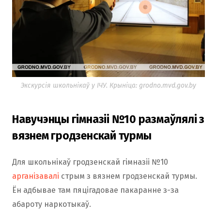
Экскурсія школьнікаў у ІЧУ. Крыніца: grodno.mvd.gov.by
Навучэнцы гімназіі №10 размаўлялі з
вязнем гродзенскай турмы
Для школьнікаў гродзенскай гімназіі №10
арганізавалі
стрым з вязнем гродзенскай турмы.
Ён адбывае там пяцігадовае пакаранне з-за
абароту наркотыкаў.