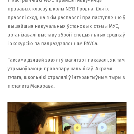
У Кастрычніцкі РАУС прыйшлі навучэнцы
прававых класаў школы №13 Гродна. Для іх
правялі сход, на якім распавялі пра паступленне ў
вышэйшыя навучальныя ўстановы сістэмы МУС,
арганізавалі выставу зброі і спецыяльных сродкаў
і экскурсію па падраздзяленням РАУСа.
Таксама дзяцей завялі ў ізалятар і паказалі, як там
утрымоўваюць правапарушальнікаў. Акрамя
гэтага, школьнікі стралялі ў інтэрактыўным тыры з
пісталета Макарава.