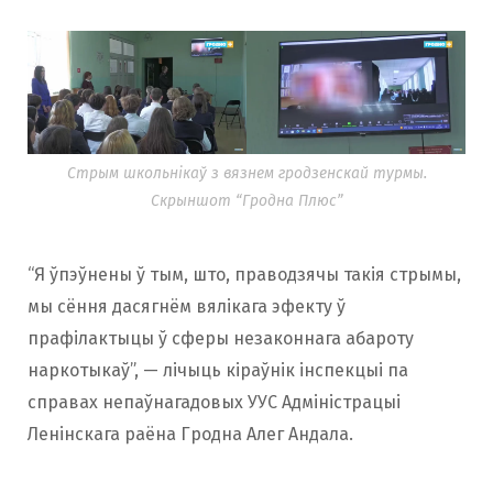
Стрым школьнікаў з вязнем гродзенскай турмы.
Скрыншот “Гродна Плюс”
“Я ўпэўнены ў тым, што, праводзячы такія стрымы,
мы сёння дасягнём вялікага эфекту ў
прафілактыцы ў сферы незаконнага абароту
наркотыкаў”, — лічыць кіраўнік інспекцыі па
справах непаўнагадовых УУС Адміністрацыі
Ленінскага раёна Гродна Алег Андала.