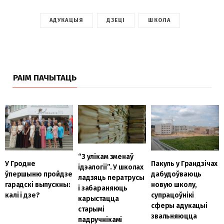
АДУКАЦЫЯ
ДЗЕЦІ
ШКОЛА
РАІМ ПАЧЫТАЦЬ
“З улікам зменаў
У Гродне
Пакуль у Грандзічах
ідэалогіі”. У школах
ўпершыню пройдзе
дабудоўваюць
ладзяць ператрусы
гарадскі выпускны:
новую школу,
і забараняюць
калі і дзе?
супрацоўнікі
карыстацца
сферы адукацыі
старымі
звальняюцца
падручнікамі