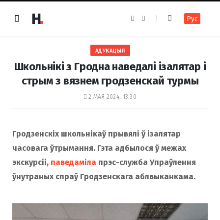
F
I
Рус
a
n
c
s
e
t
b
a
o
g
АДУКАЦЫЯ
o
r
k
a
Школьнікі з Гродна наведалі ізалятар і
m
стрым з вязнем гродзенскай турмы
2 МАЯ 2024, 13:30
Гродзенскіх школьнікаў прывялі ў ізалятар
часовага ўтрымання. Гэта адбылося ў межах
экскурсіі,
паведаміла
прэс-служба Упраўлення
ўнутраных спраў Гродзенскага аблвыканкама.