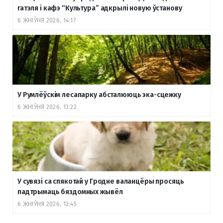
гатэля і кафэ “Культура” адкрылі новую ўстанову
6 ЖНІЎНЯ 2026, 14:17
У Румлёўскім лесапарку абсталююць эка-сцежку
6 ЖНІЎНЯ 2026, 13:22
У сувязі са спякотай у Гродне валанцёры просяць
падтрымаць бяздомных жывёл
6 ЖНІЎНЯ 2026, 12:45