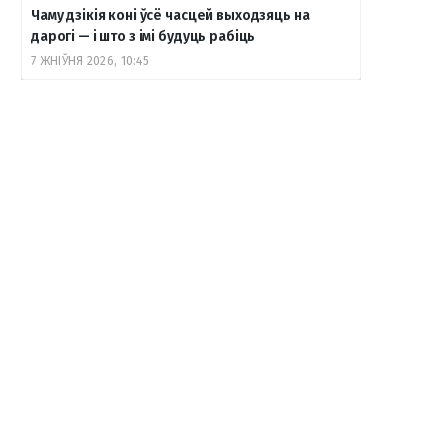
Чаму дзікія коні ўсё часцей выходзяць на
дарогі — і што з імі будуць рабіць
7 ЖНІЎНЯ 2026, 10:45