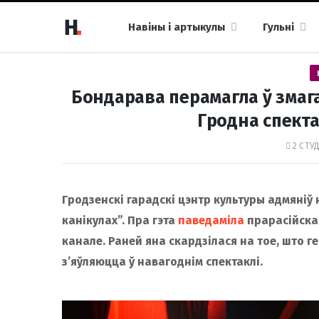
Навіны і артыкулы
Гульні
Бондарава перамагла ў змага
Гродна спекта
2 СТУД
Гродзенскі гарадскі цэнтр культуры адмяніў
канікулах”. Пра гэта
паведаміла
прарасійская
канале. Раней яна скардзілася на тое, што 
з’яўляюцца ў навагоднім спектаклі.