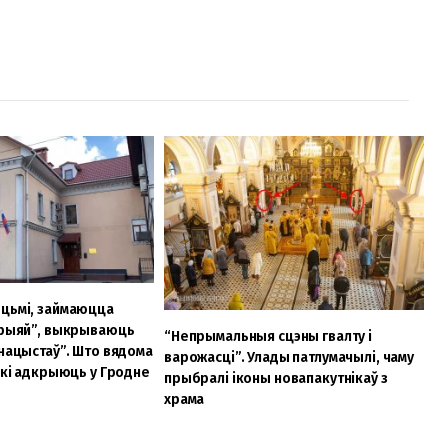
ецьмі, займаюцца
орыяй”, выкрываюць
“Непрымальныя сцэны гвалту і
анацыстаў”. Што вядома
варожасці”. Улады патлумачылі, чаму
 які адкрыюць у Гродне
прыбралі іконы новапакутнікаў з
храма