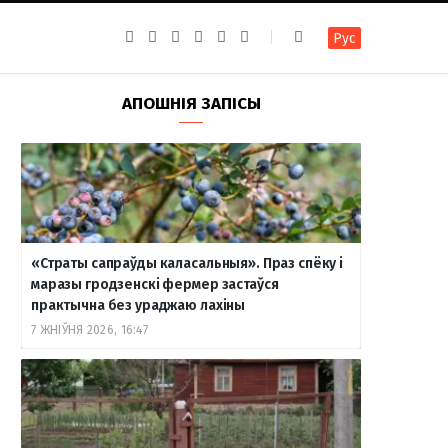
F
I
T
R
Y
В
Рус
a
n
e
S
o
к
c
s
l
S
u
о
e
t
e
T
н
b
a
g
u
т
АПОШНІЯ ЗАПІСЫ
o
g
r
b
а
o
r
a
e
к
k
a
m
т
m
е
«Страты сапраўды каласальныя». Праз спёку і
маразы гродзенскі фермер застаўся
практычна без ураджаю лахіны
7 ЖНІЎНЯ 2026, 16:47