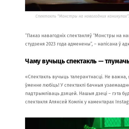
Спектакль “Монстры на новогодних каникулах”.
“Паказ навагодніх спектакляў “Монстры на нав
студзеня 2023 года адменены”, – напісана ў 
Чаму вучыць спектакль — тлума
«Спектакль вучыць талерантнасці. Не важна, 
ўменне любіць! У спектаклі бачныя узаемаадн
падтрымліваць дзяцей. Нашыя дзеці – гэта б
спектакля Аляксей Комлік у каментарах Instag