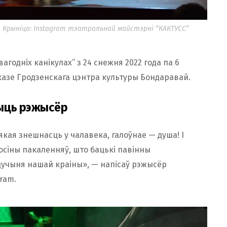
 Крыніца: Instagram тэатральнай майстэрні “КАКТУСС”
агодніх канікулах” з 24 снежня 2022 года па 6
адказе Гродзенскага цэнтра культуры Бондаравай.
чыць рэжысёр
якая знешнасць у чалавека, галоўнае — душа! І
осіны пакаленняў, што бацькі павінны
удучыня нашай краіны», — напісаў рэжысёр
ram.