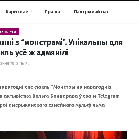
Карыснае
Пра нас
Падтрымай нас
КУЛЬТУРА
нні з “монстрамі”. Унікальны для
кль усё ж адмянілі
ЗЕНЯ 2023, 16:29
 навагодні спектакль “Монстры на навагодніх
 актывістка Вольга Бондарава ў сваім Telegram-
героі амерыканскага сямейнага мульфільма