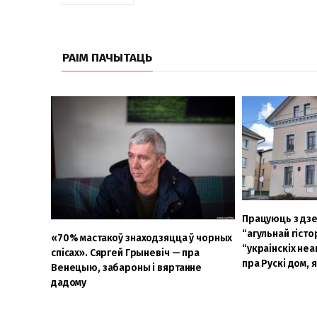
РАІМ ПАЧЫТАЦЬ
Працуюць з дз
“агульнай гіст
«70% мастакоў знаходзяцца ў чорных
“украінскіх не
спісах». Сяргей Грыневіч — пра
пра Рускі дом,
Венецыю, забароны і вяртанне
дадому