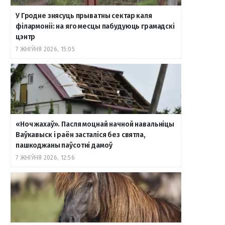
У Гродне знясуць прыватны сектар каля
філармоніі: на яго месцы пабудуюць грамадскі
цэнтр
7 ЖНІЎНЯ 2026, 15:05
«Ноч жахаў». Пасля моцнай начной навальніцы
Ваўкавыск і раён засталіся без святла,
пашкоджаны паўсотні дамоў
7 ЖНІЎНЯ 2026, 12:56