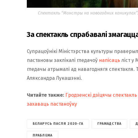
Спектакль “Монстры на новогодних каникулах”.
За спектакль спрабавалі змагацца 
Супрацоўнікі Міністэрства культуры праверылі
пастановы заклікалі гледачоў
напісаць
ліст у 
гледачы атрымалі ад навагоднягя спектакля.
Аляксандра Лукашэнкі.
Читайте также:
Гродзенскі дзіцячы спектакль
захаваць пастаноўку
БЕЛАРУСЬ ПАСЛЯ 2020-ГА
ГРАМАДСТВА
Д
ПРАБЛЕМА