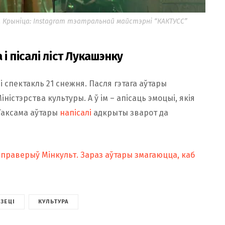
 Крыніца: Instagram тэатральнай майстэрні “КАКТУСС”
і пісалі ліст Лукашэнку
 спектакль 21 снежня. Пасля гэтага аўтары
Міністэрства культуры. А ў ім – апісаць эмоцыі, якія
 Таксама аўтары
напісалі
адкрыты зварот да
 праверыў Мінкульт. Зараз аўтары змагаюцца, каб
ЗЕЦІ
КУЛЬТУРА