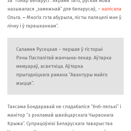
за “гонар Беларусі”. Акрамя таго, руская мова
называлася „замежнай“ для беларусаў, –
напісала
Ольга.
–
Многіх гэта абурыла, лісты паляцелі мне ў
лічку і ў гарвыканкам”.
Саламея Русецкая – першая ў гісторыі
Рэчы Паспалітай жанчына-лекар. Аўтарка
мемуараў, асветніца. Аўтарка
прыгодніцкага рамана “Авантуры майго
жыцця”.
Таксама Бондаравай не спадабаліся “бчб-лялькі” і
манітор “з рэкламай швейцарскага Чырвонага
Крыжа”. Супрацоўнікі Беларускага таварыства