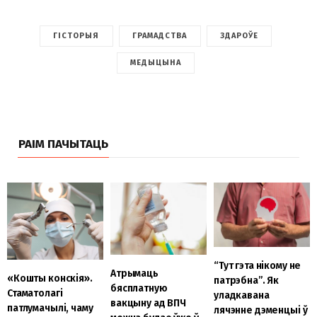
ГІСТОРЫЯ
ГРАМАДСТВА
ЗДАРОЎЕ
МЕДЫЦЫНА
РАІМ ПАЧЫТАЦЬ
“Тут гэта нікому не
Атрымаць
«Кошты конскія».
патрэбна”. Як
бясплатную
Стаматолагі
уладкавана
вакцыну ад ВПЧ
патлумачылі, чаму
лячэнне дэменцыі ў