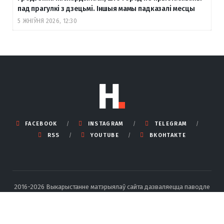
пад прагулкі з дзецьмі. Іншыя мамы падказалі месцы
5 ЖНІЎНЯ 2026, 12:30
FACEBOOK
INSTAGRAM
TELEGRAM
RSS
YOUTUBE
ВКОНТАКТЕ
2016-2026 Выкарыстанне матэрыялаў сайта дазваляецца паводле
правілаў ліцэнзіі Creative Commons BY-SA 4.0 Int са спасылкай на
крыніцу і ўказаннем аўтара.
Падрабязныя правілы перадруку тут
.