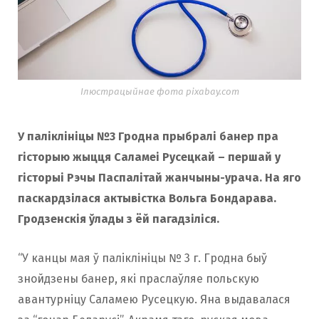
Ілюстрацыйнае фота pixabay.com
У паліклініцы №3 Гродна прыбралі банер пра
гісторыю жыцця Саламеі Русецкай – першай у
гісторыі Рэчы Паспалітай жанчыны-урача. На яго
паскардзілася актывістка Вольга Бондарава.
Гродзенскія ўлады з ёй пагадзіліся.
“У канцы мая ў паліклініцы № 3 г. Гродна быў
знойдзены банер, які праслаўляе польскую
авантурніцу Саламею Русецкую. Яна выдавалася