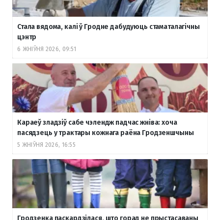
Стала вядома, калі ў Гродне дабудуюць стаматалагічны
цэнтр
6 ЖНІЎНЯ 2026, 09:51
Караеў зладзіў сабе чэлендж падчас жніва: хоча
пасядзець у трактары кожнага раёна Гродзеншчыны
5 ЖНІЎНЯ 2026, 16:55
Гродзенка паскардзілася, што горад не прыстасаваны