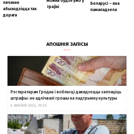
можна будзе ўжо ў
лячэнне
Беларусі – яна
траўні
абыходзіцца так
памаладзела
дорага
АПОШНІЯ ЗАПІСЫ
Рэстаратарам Гродна і вобласці давядзецца заплаціць
штрафы: не адлічвалі грошы на падтрымку культуры
6 ЖНІЎНЯ 2026, 10:30