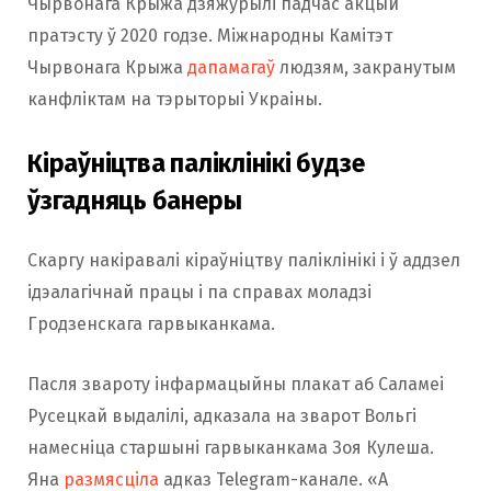
Чырвонага Крыжа дзяжурылі падчас акцый
пратэсту ў 2020 годзе. Міжнародны Камітэт
Чырвонага Крыжа
дапамагаў
людзям, закранутым
канфліктам на тэрыторыі Украіны.
Кіраўніцтва паліклінікі будзе
ўзгадняць банеры
Скаргу накіравалі кіраўніцтву паліклінікі і ў аддзел
ідэалагічнай працы і па справах моладзі
Гродзенскага гарвыканкама.
Пасля звароту інфармацыйны плакат аб Саламеі
Русецкай выдалілі, адказала на зварот Вольгі
намесніца старшыні гарвыканкама Зоя Кулеша.
Яна
размясціла
адказ Telegram-канале. «А