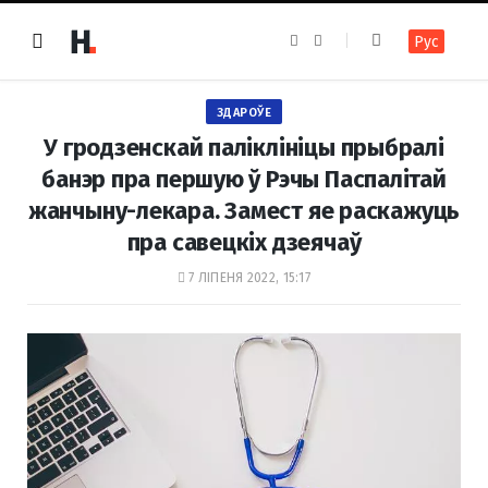
F
I
Рус
a
n
c
s
e
t
b
a
o
g
ЗДАРОЎЕ
o
r
k
a
У гродзенскай паліклініцы прыбралі
m
банэр пра першую ў Рэчы Паспалітай
жанчыну-лекара. Замест яе раскажуць
пра савецкіх дзеячаў
7 ЛІПЕНЯ 2022, 15:17