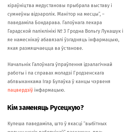
кіраўніцтва медустановы прыбрала выставу і
сумнеўны відэаролік. Манітор на месцы”, –
паведаміла Бондарава. Галоўнага лекара
Гарадской паліклінікі № 3 Гродна Вольгу Лукашук і
яе намеснікаў абавязалі ўзгадняць інфармацыю,
якая размяшчаецца ва ўстанове.
Начальнік Галоўнага ўпраўлення ідэалагічнай
работы і па справах моладзі Гродзенскага
аблвыканкама Ігар Булаўка ў канцы чэрвеня
пацвердзіў
інфармацыю.
Кім заменяць Русецкую?
Кулеша паведаміла, што ў якасці “выбітных