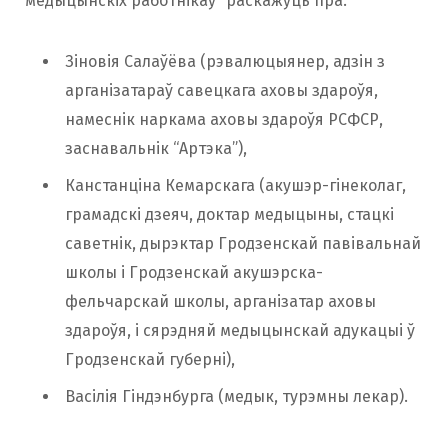
медыцынскіх работнікаў” раскажуць пра:
Зіновія Салаўёва (рэвалюцыянер, адзін з
арганізатараў савецкага аховы здароўя,
намеснік наркама аховы здароўя РСФСР,
заснавальнік “Артэка”),
Канстанціна Кемарскага (акушэр-гінеколаг,
грамадскі дзеяч, доктар медыцыны, стацкі
саветнік, дырэктар Гродзенскай павівальнай
школы і Гродзенскай акушэрска-
фельчарскай школы, арганізатар аховы
здароўя, і сярэдняй медыцынскай адукацыі ў
Гродзенскай губерні),
Васілія Гіндэнбурга (медык, турэмны лекар).