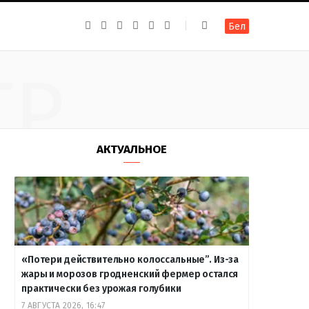
F
I
T
R
Y
В
Бел
a
n
e
S
o
к
c
s
l
S
u
о
e
t
e
T
н
b
a
g
u
т
ТР
o
g
r
b
а
o
r
a
e
к
k
a
m
т
m
е
АКТУАЛЬНОЕ
«Потери действительно колоссальные”. Из-за
жары и морозов гродненский фермер остался
практически без урожая голубики
7 АВГУСТА 2026, 16:47