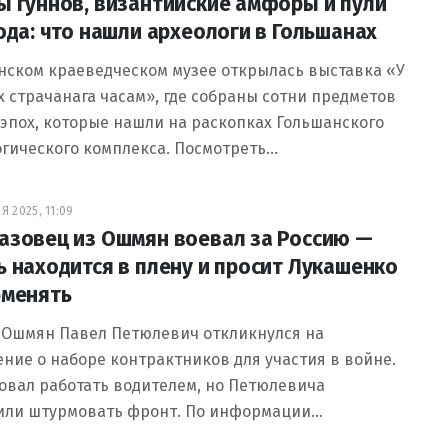
ы гуннов, византийские амфоры и пули
года: что нашли археологи в Гольшанах
нском краеведческом музее открылась выставка «У
 страчанага часам», где собраны сотни предметов
эпох, которые нашли на раскопках Гольшанского
гического комплекса. Посмотреть…
Я 2025, 11:09
азовец из Ошмян воевал за Россию —
ь находится в плену и просит Лукашенко
бменять
 Ошмян Павел Петюлевич откликнулся на
ние о наборе контрактников для участия в войне.
овал работать водителем, но Петюлевича
или штурмовать фронт. По информации…