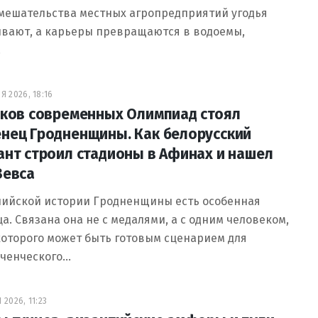
вмешательства местных агропредприятий угодья
ивают, а карьеры превращаются в водоемы,
…
Я 2026, 18:16
оков современных Олимпиад стоял
нец Гродненщины. Как белорусский
ант строил стадионы в Афинах и нашел
Зевса
пийской истории Гродненщины есть особенная
а. Связана она не с медалями, а с одним человеком,
оторого может быть готовым сценарием для
ченческого…
2026, 11:23