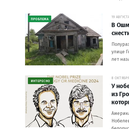
19 АВГУСТА
ПРОБЛЕМА
В Ошм
снест
Полура
улице Г
лет наз
8 ОКТЯБРЯ
ИНТЕРЕСНО
У ноб
из Гр
котор
Америка
Нобеле
белорус