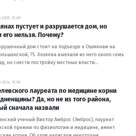
 2025, 13:09
янах пустует и разрушается дом, но
и его нельзя. Почему?
зрушенный дом стоит на подъезде к Ошмянам на
ольшанской, 75. Хозяева выехали из него около семь
ад, но снести постройку местные власти…
 2024, 15:58
елевского лауреата по медицине корни
одненщины? Да, но не из того района,
ый сначала назвали
нский ученый Виктор Амброс (Эмброс), лауреат
вской премии по физиологии и медицине, имеет
ские корни. Об этом написали некоторые