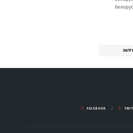
белору
ЗАГР
FACEBOOK
TWI