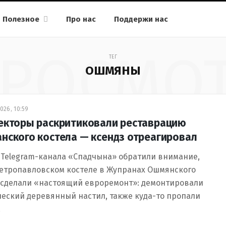
Полезное
Про нас
Поддержи нас
РОСМО
ТЕГ
ОШМЯНЫ
026, 10:59
екторы раскритиковали реставрацию
нского костела — ксендз отреагировал
 Telegram-канала «Спадчына» обратили внимание,
Петропавловском костеле в Жупранах Ошмянского
 сделали «настоящий евроремонт»: демонтировали
еский деревянный настил, также куда-то пропали
…