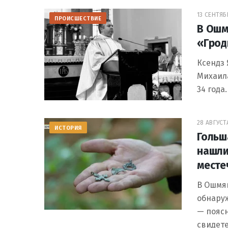
13 СЕНТЯБР
ПРОИСШЕСТВИЕ
В Ошм
«Грод
Ксендз 
Михаила
34 года
28 АВГУСТА
ИСТОРИЯ
Гольш
нашли
месте
В Ошмя
обнаруж
— поясн
свидете