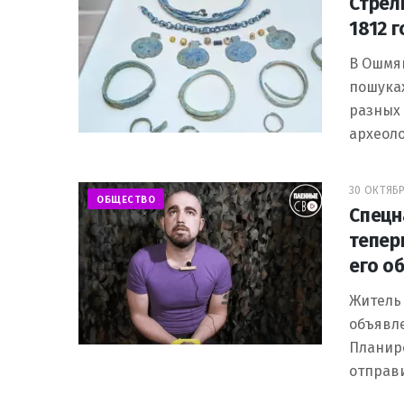
Стрел
1812 
В Ошмя
пошуках
разных 
археоло
30 ОКТЯБР
ОБЩЕСТВО
Спецн
тепер
его о
Житель
объявле
Планир
отправ