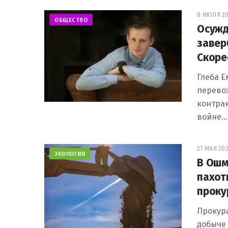
8 ИЮЛЯ 20
ОБЩЕСТВО
Осужд
завер
Скоре
Глеба Е
перево
контрак
войне…
27 МАЯ 202
ЭКОЛОГИЯ
В Ошм
пахот
проку
Прокур
добыче 