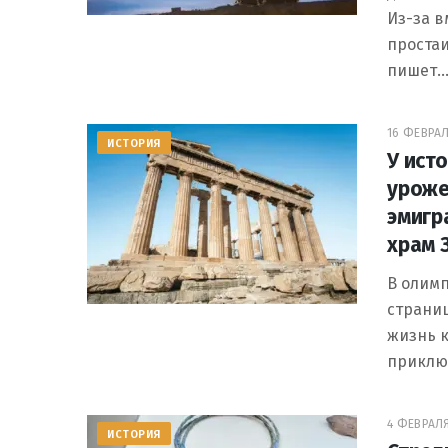
Из-за 
проста
пишет
16 ФЕВРАЛ
ИСТОРИЯ
У ист
уроже
эмигр
храм 
В олим
страниц
жизнь к
приклю
4 ФЕВРАЛЯ 
ИСТОРИЯ