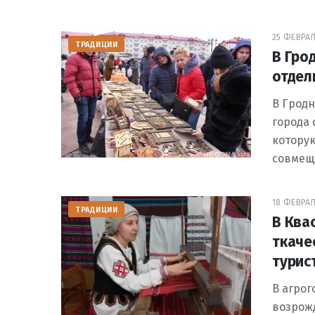
25 ФЕВРАЛЯ
ТРАДИЦИИ
В Гро
отдел
В Гродн
города 
которую
совмещ
18 ФЕВРАЛЯ
ТРАДИЦИИ
В Ква
ткаче
турис
В агрог
возрож