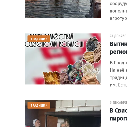
оборуду
дополни
агроту
23 ДЕКАБРЯ
ТРАДИЦИИ
Вытин
регио
В Гродн
На неё 
традиц
им. Ест
9 ДЕКАБРЯ 
ТРАДИЦИИ
В Сви
пирог