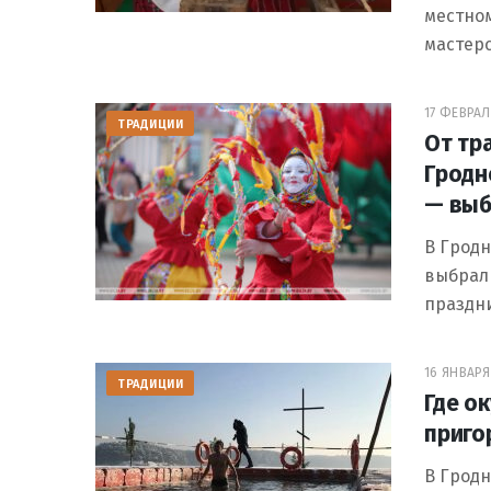
местно
мастерс
17 ФЕВРАЛЯ
ТРАДИЦИИ
От тр
Гродн
— выб
В Гродн
выбрали
праздни
16 ЯНВАРЯ 
ТРАДИЦИИ
Где о
приго
В Гродн