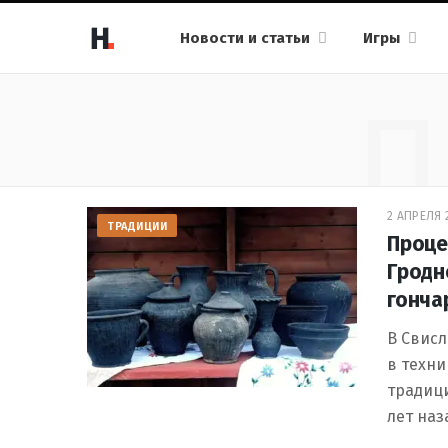
Новости и статьи
Игры
П
2 АПРЕЛЯ 2
ТРАДИЦИИ
Проце
Гродн
гонча
В Свисл
в техн
традици
лет наз