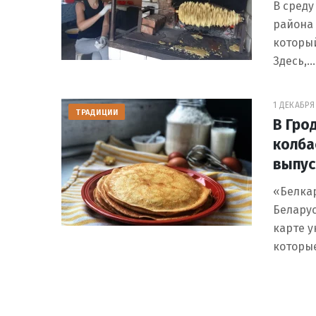
В среду
района 
который
Здесь,…
1 ДЕКАБРЯ 
ТРАДИЦИИ
В Гро
колба
выпус
«Белка
Беларус
карте у
которы