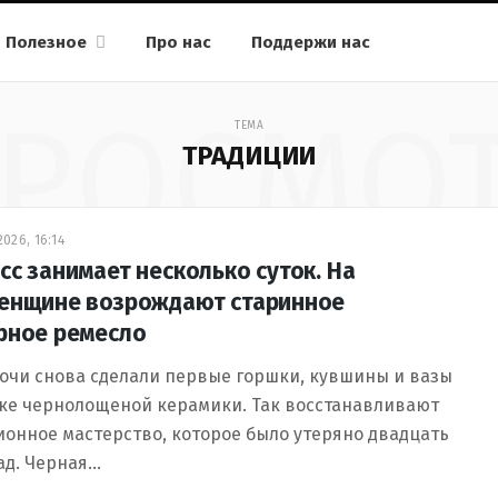
Полезное
Про нас
Поддержи нас
РОСМО
ТЕМА
ТРАДИЦИИ
026, 16:14
сс занимает несколько суток. На
енщине возрождают старинное
рное ремесло
очи снова сделали первые горшки, кувшины и вазы
ике чернолощеной керамики. Так восстанавливают
онное мастерство, которое было утеряно двадцать
ад. Черная…