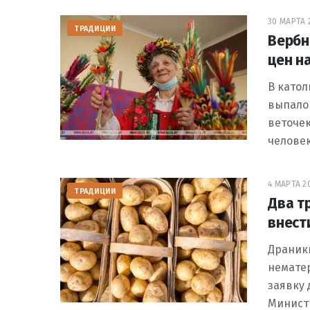
30 МАРТА 2
ТРАДИЦИИ
Вербн
цен н
В катол
выпало 
веточек
челове
4 МАРТА 20
ТРАДИЦИИ
Два т
внест
Драники
немате
заявку
Минист