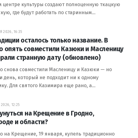
м центре культуры создают полноценную ткацкую
кую, где будут работать по старинным…
 2026, 16:35
адиции осталось только название. В
о опять совместили Казюки и Масленицу
рали странную дату (обновлено)
о снова совместили Масленицу и Казюки — но
 день, который не подходит ни к одному
ку. Для святого Казимира еще рано, а…
2026, 12:25
кунуться на Крещение в Гродно,
роде и области?
о на Крещение, 19 января, купель традиционно