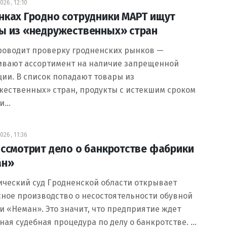
26, 12:10
нках Гродно сотрудники МАРТ ищут
ы из «недружественных» стран
роводит проверку гродненских рынков —
ивают ассортимент на наличие запрещенной
ии. В список попадают товары из
жественных» стран, продукты с истекшим сроком
ти…
26, 11:36
ассмотрит дело о банкротстве фабрики
ан»
ический суд Гродненской области открывает
ное производство о несостоятельности обувной
 «Неман». Это значит, что предприятие ждет
ая судебная процедура по делу о банкротстве. …