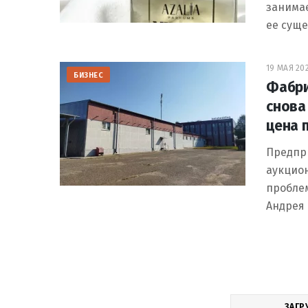
занимае
ее суще
19 МАЯ 202
БИЗНЕС
Фабри
снова
цена 
Предпр
аукцио
пробле
Андрея 
ЗАГР