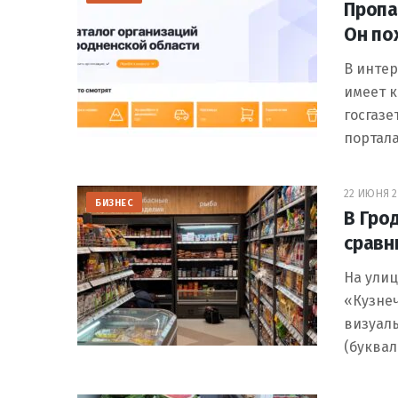
Пропа
Он по
В интер
имеет к
госгазе
портал
22 ИЮНЯ 2
БИЗНЕС
В Гро
сравн
На улиц
«Кузнеч
визуаль
(буквал