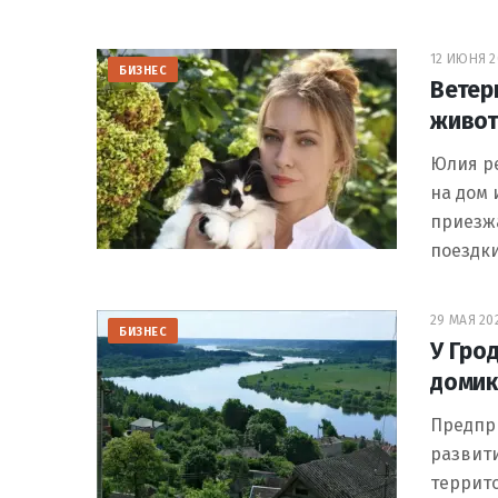
12 ИЮНЯ 20
БИЗНЕС
Ветер
живот
Юлия р
на дом 
приезж
поездк
29 МАЯ 202
БИЗНЕС
У Гро
домик
Предпр
развити
террито