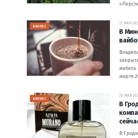
«Персп
27 МАЯ 202
БИЗНЕС
В Мин
вайбо
Владел
закрыт
мебель 
марте 
20 МАЯ 202
БИЗНЕС
В Гро
компа
сейча
В Гродн