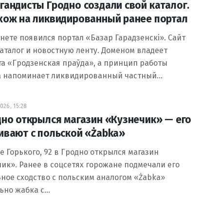
гандисты Гродно создали свой каталог.
хож на ликвидированный ранее портал
нете появился портал «Базар Гарадзенскі». Сайт
аталог и новостную ленту. Доменом владеет
та «Гродзенская праўда», а принцип работы
а напоминает ликвидированный частный…
026, 15:28
дно открылся магазин «Кузнечик» — его
ивают с польской «Żabka»
е Горького, 92 в Гродно открылся магазин
ик». Ранее в соцсетях горожане подмечали его
ное сходство с польским аналогом «Żabka»
ьно жабка с…