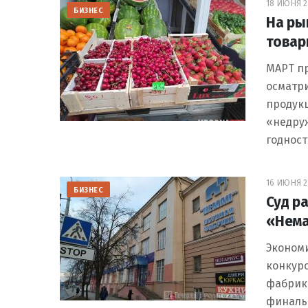
18 ИЮНЯ 20
БИЗНЕС
На ры
товар
МАРТ п
осматр
продукц
«недру
годнос
16 ИЮНЯ 20
БИЗНЕС
Суд р
«Нем
Эконом
конкурс
фабрики
финальн