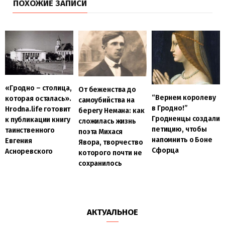
ПОХОЖИЕ ЗАПИСИ
«Гродно – столица,
От беженства до
“Вернем королеву
которая осталась».
самоубийства на
в Гродно!”
Hrodna.life готовит
берегу Немана: как
Гродненцы создали
к публикации книгу
сложилась жизнь
петицию, чтобы
таинственного
поэта Михася
напомнить о Боне
Евгения
Явора, творчество
Сфорца
Асноревского
которого почти не
сохранилось
АКТУАЛЬНОЕ