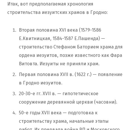
Итак, вот предполагаемая хронология
строительства иезуитских храмов в Гродно:
Вторая половина XVI века (1579-1586
Е.Квитницкая, 1584-1587 Е.Пашенда) —
строительство Стефаном Баторием храма для
ордена иезуитов, позже известного как Фара
Витовта. Иезуиты не приняли храм.
Первая половина XVII в. (1622 г.) — появление
в Гродно иезуитов.
20-30-е гг. XVII в. — гипотетическое
сооружение деревянной церкви (часовни).
50-е годы XVII века — подготовка к
строительству храма, начальные этапы
работ. Их прервала война РП и Московского