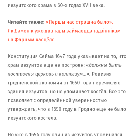
иезуитского храма в 60-х годах XVII века.
Читайте также:
«Першы час страшна было».
Як Даменік ужо два гады займаецца гадзіннікам
на Фарным касцёле
Конституция Сейма 1647 года указывает на то, что
храм иезуитов еще не построен: «
должны быть
построены церковь и коллегиум…».
Ревизия
гродненской экономии от 1650 года перечисляет
здания иезуитов, но не упоминает костёл. Все это
позволяет с определённой уверенностью
утверждать, что в 1650 году в Гродно ещё не было
иезуитского костёла.
Но уже в 1654 году один из иезуитов упоминался