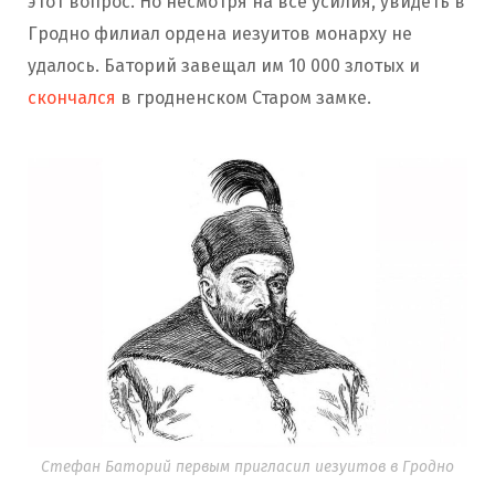
этот вопрос. Но несмотря на все усилия, увидеть в
Гродно филиал ордена иезуитов монарху не
удалось. Баторий завещал им 10 000 злотых и
скончался
в гродненском Старом замке.
Стефан Баторий первым пригласил иезуитов в Гродно