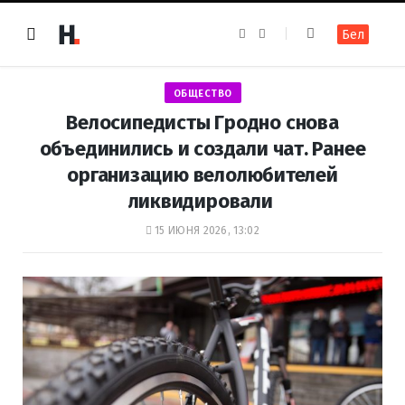
F
I
Бел
a
n
c
s
e
t
b
a
o
g
ОБЩЕСТВО
o
r
k
a
Велосипедисты Гродно снова
m
объединились и создали чат. Ранее
организацию велолюбителей
ликвидировали
15 ИЮНЯ 2026, 13:02