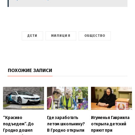
ДЕТИ
МИЛИЦИЯ
ОБЩЕСТВО
ПОХОЖИЕ ЗАПИСИ
Игуменья Гавриила
“Красиво
Где заработать
открыла детский
подъедем”. До
летом школьнику?
приют при
Гродно дошел
В Гродно открыли