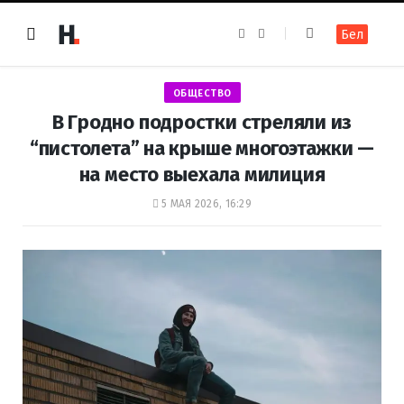
F
I
Бел
a
n
c
s
e
t
b
a
o
g
ОБЩЕСТВО
o
r
k
a
В Гродно подростки стреляли из
m
“пистолета” на крыше многоэтажки —
на место выехала милиция
5 МАЯ 2026, 16:29