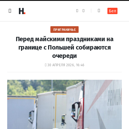
F
I
Бел
a
n
c
s
e
t
b
a
o
g
ПРИГРАНИЧЬЕ
o
r
k
a
Перед майскими праздниками на
m
границе с Польшей собираются
очереди
30 АПРЕЛЯ 2026, 16:46