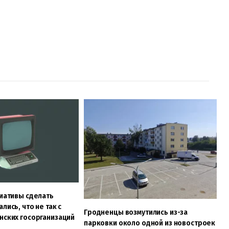
циативы сделать
лись, что не так с
Гродненцы возмутились из-за
нских госорганизаций
парковки около одной из новостроек