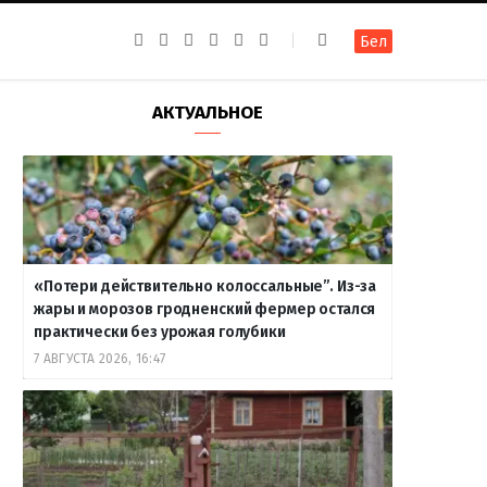
F
I
T
R
Y
В
Бел
a
n
e
S
o
к
c
s
l
S
u
о
e
t
e
T
н
b
a
g
u
т
АКТУАЛЬНОЕ
o
g
r
b
а
o
r
a
e
к
k
a
m
т
m
е
«Потери действительно колоссальные”. Из-за
жары и морозов гродненский фермер остался
практически без урожая голубики
7 АВГУСТА 2026, 16:47