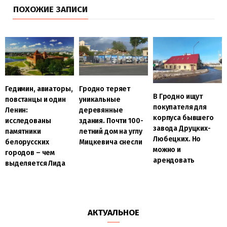
ПОХОЖИЕ ЗАПИСИ
Гедимин, авиаторы,
Гродно теряет
В Гродно ищут
повстанцы и один
уникальные
покупателя для
Ленин:
деревянные
корпуса бывшего
исследованы
здания. Почти 100-
завода Друцких-
памятники
летний дом на углу
Любецких. Но
белорусских
Мицкевича снесли
можно и
городов – чем
арендовать
выделяется Лида
АКТУАЛЬНОЕ