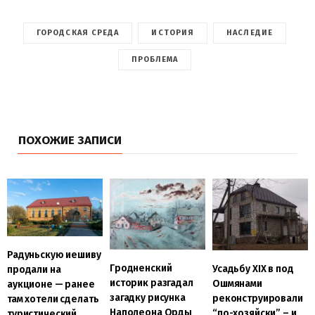
ГОРОДСКАЯ СРЕДА
ИСТОРИЯ
НАСЛЕДИЕ
ПРОБЛЕМА
ПОХОЖИЕ ЗАПИСИ
Радуньскую иешиву
Гродненский
Усадьбу XIX в под
продали на
историк разгадал
Ошмянами
аукционе — ранее
загадку рисунка
реконструировали
там хотели сделать
Наполеона Орды
“по-хозяйски” – и
туристический