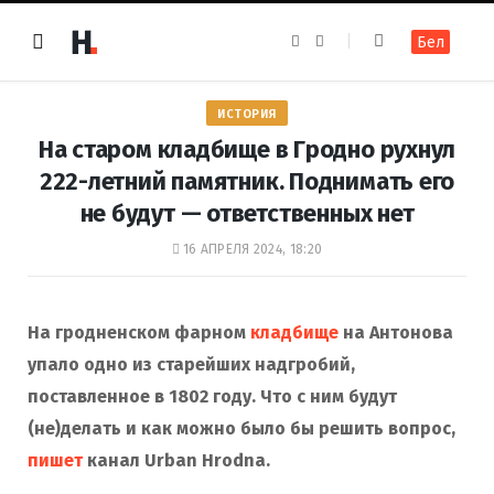
F
I
Бел
a
n
c
s
e
t
b
a
o
g
ИСТОРИЯ
o
r
k
a
На старом кладбище в Гродно рухнул
m
222-летний памятник. Поднимать его
не будут — ответственных нет
16 АПРЕЛЯ 2024, 18:20
На гродненском фарном
кладбище
на Антонова
упало одно из старейших надгробий,
поставленное в 1802 году. Что с ним будут
(не)делать и как можно было бы решить вопрос,
пишет
канал Urban Hrodna.