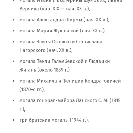
могила Ивана и Екатерины Шумовых, Ивана
Верчика (кан. ХІХ — нач. ХХ в.),
могила Александра Ширмы (нач. ХХ в.),
могила Марии Жуковской (нач. ХХ в.),
могила Элизы Ожешко и Станислава
Нагорского (нач. ХХ в.),
могила Текли Галэмбевской и Людвики
Жигань (около 1859 г.),
могила Михаила и Фелиции Кондратовичей
(1870-е гг.),
могила генерал-майора Ланского С. М. (1815
г.),
три братские могилы (1944 г.).