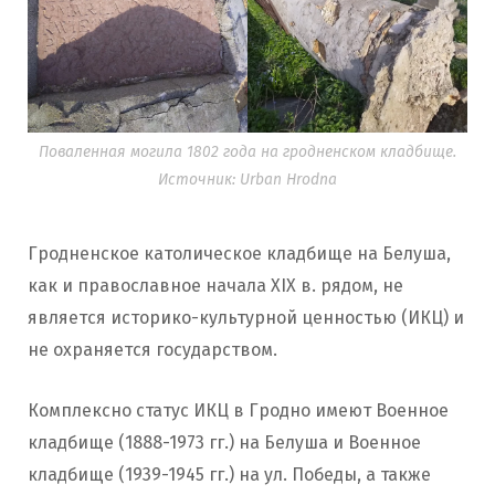
Поваленная могила 1802 года на гродненском кладбище.
Источник: Urban Hrodna
Гродненское католическое кладбище на Белуша,
как и православное начала XIX в. рядом, не
является историко-культурной ценностью (ИКЦ) и
не охраняется государством.
Комплексно статус ИКЦ в Гродно имеют Военное
кладбище (1888-1973 гг.) на Белуша и Военное
кладбище (1939-1945 гг.) на ул. Победы, а также