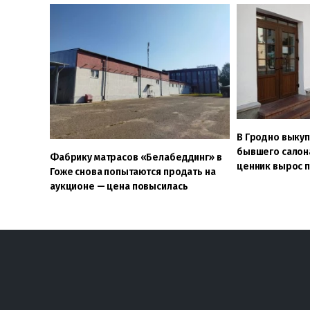
В Гродно выку
бывшего салона
Фабрику матрасов «Белабеддинг» в
ценник вырос п
Гоже снова попытаются продать на
аукционе — цена повысилась