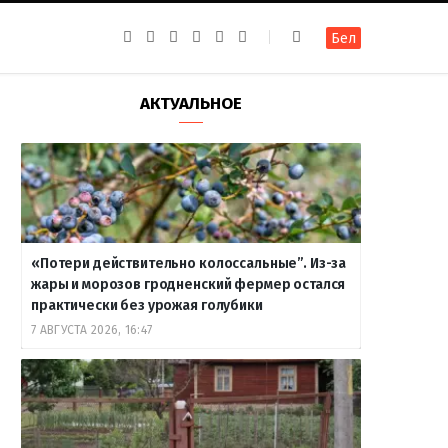
F
I
T
R
Y
В
Бел
a
n
e
S
o
к
c
s
l
S
u
о
e
t
e
T
н
b
a
g
u
т
АКТУАЛЬНОЕ
o
g
r
b
а
o
r
a
e
к
k
a
m
т
m
е
«Потери действительно колоссальные”. Из-за
жары и морозов гродненский фермер остался
практически без урожая голубики
7 АВГУСТА 2026, 16:47