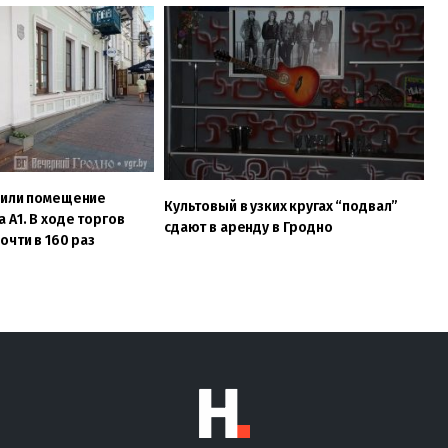
пили помещение
Культовый в узких кругах “подвал”
 А1. В ходе торгов
сдают в аренду в Гродно
очти в 160 раз