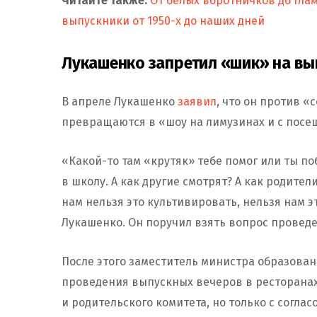
Читайте также:
От белых воротничков до гла
выпускники от 1950-х до наших дней
Лукашенко запретил «шик» на в
В апреле Лукашенко
заявил
, что он против 
превращаются в «шоу на лимузинах и с посе
«Какой-то там «крутяк»‎ тебе помог или ты п
в школу. А как другие смотрят? А как родител
нам нельзя это культивировать, нельзя нам э
Лукашенко. Он поручил взять вопрос провед
После этого заместитель министра образова
проведения выпускных вечеров в ресторанах
и родительского комитета, но только с согла