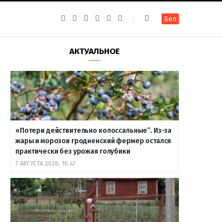
F
I
T
R
Y
В
Бел
a
n
e
S
o
к
c
s
l
S
u
о
e
t
e
T
н
b
a
g
u
т
АКТУАЛЬНОЕ
o
g
r
b
а
o
r
a
e
к
k
a
m
т
m
е
«Потери действительно колоссальные”. Из-за
жары и морозов гродненский фермер остался
практически без урожая голубики
7 АВГУСТА 2026, 16:47