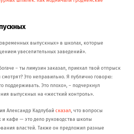
мурных шпилек. Как модничали гродненские
ыпускных
«современных выпускных» в школах, которые
щением увеселительных заведений».
обогаче – ты лимузин заказал, приехал твой отпрыск
и смотрят? Это неправильно. Я публично говорю:
то поддерживать. Это плохо», – подчеркнул
ения выпускных на «жесткий контроль».
ния Александр Кадлубай
сказал
, что вопросы
 и кафе — это дело руководства школы
сования властей. Также он предложил разные