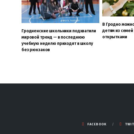
В Гродно можн
детям из семей 
Гродненские школьники подхватили
открытками
мировой тренд — в последнюю
учебную неделю приходят в школу
без рюкзаков
FACEBOOK
TWI