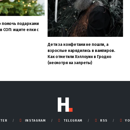
о помочь подарками
в СОП: ищите елки с
Дети за конфетами не пошли, а
взрослые нарядились в вампиров.
Как отметили Хэллоуин в Гродно
(несмотря на запреты)
TTER
INSTAGRAM
TELEGRAM
RSS
YO