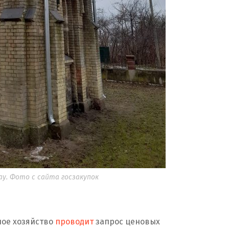
ау. Фото с сайта госзакупок
ое хозяйство
проводит
запрос ценовых