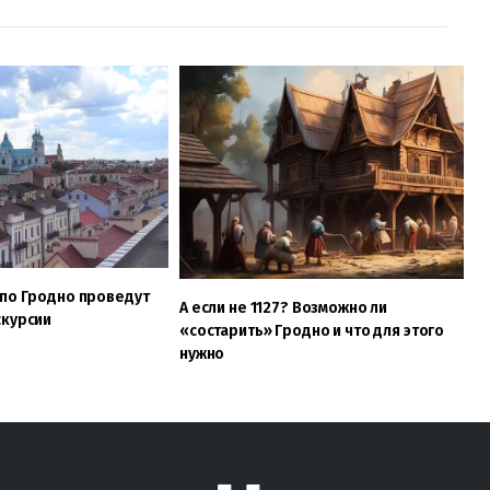
 по Гродно проведут
А если не 1127? Возможно ли
скурсии
«состарить» Гродно и что для этого
нужно