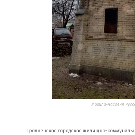
Могила-часовня Русс
Гродненское городское жилищно-коммунальн