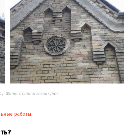
ау. Фото с сайта госзакупок
льные работы
.
ть?