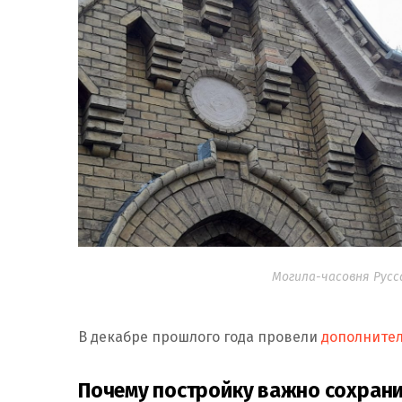
Могила-часовня Русс
В декабре прошлого года провели
дополните
Почему постройку важно сохрани