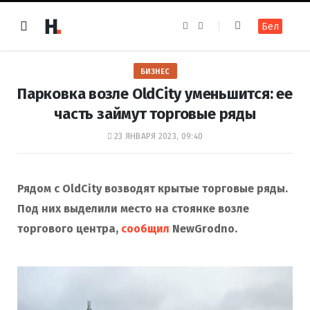
F
I
Бел
a
n
c
s
e
t
b
a
o
g
БИЗНЕС
o
r
k
a
Парковка возле OldCity уменьшится: ее
m
часть займут торговые ряды
23 ЯНВАРЯ 2023, 09:40
Рядом с OldCity возводят крытые торговые ряды.
Под них выделили место на стоянке возле
торгового центра,
сообщил
NewGrodno.