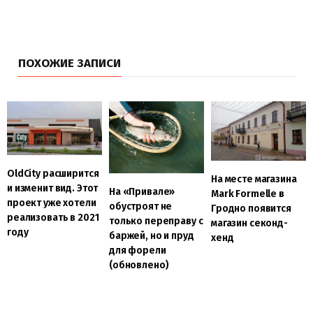
ПОХОЖИЕ ЗАПИСИ
OldCity расширится
На месте магазина
и изменит вид. Этот
На «Привале»
Mark Formelle в
проект уже хотели
обустроят не
Гродно появится
реализовать в 2021
только переправу с
магазин секонд-
году
баржей, но и пруд
хенд
для форели
(обновлено)