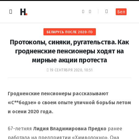
F
I
Бел
a
n
c
s
e
t
b
a
o
g
БЕЛАРУСЬ ПОСЛЕ 2020-ГО
o
r
k
a
Протоколы, синяки, ругательства. Как
m
гродненские пенсионеры ходят на
мирные акции протеста
19 СЕНТЯБРЯ 2020, 10:51
Гродненские пенсионеры рассказывают
«С**бодзе» о своем опыте уличной борьбы летом
и осени 2020 года.
67-летняя
Лидия Владимировна Предко
ранее
работала на предприятии «Химволокно». Она