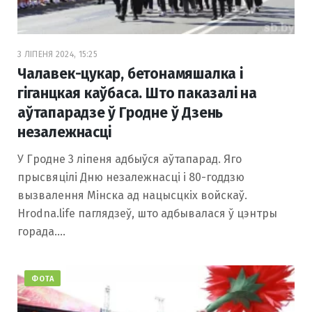
3 ЛІПЕНЯ 2024, 15:25
Чалавек-цукар, бетонамяшалка і
гіганцкая каўбаса. Што паказалі на
аўтапарадзе ў Гродне ў Дзень
незалежнасці
У Гродне 3 ліпеня адбыўся аўтапарад. Яго
прысвяцілі Дню незалежнасці і 80-годдзю
вызвалення Мінска ад нацысцкіх войскаў.
Hrodna.life паглядзеў, што адбывалася ў цэнтры
горада.…
ФОТА