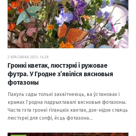
2 КРАСАВІКА 2025, 14:28
Гронкі кветак, люстэркі і ружовае
футра. У Гродне з’явіліся вясновыя
фотазоны
Пакуль сады толькі заквітнеюць, ва ўстановах і
крамах Гродна падрыхтавалі вясновыя фотазоны.
Часта гэта гронкі гіганцкіх кветак, дзе-нідзе стаяць
люстэркі для сэлфі, ёсць фотазона…