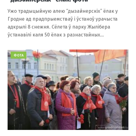
Ужо традыцыйную алею “дызайнерскіх” ёлак у
Гродне ад прадпрыемстваў і ўстаноў урачыста
адкрылі 8 снежня. Сёлета ў парку Жылібера
ўстанавілі каля 50 ёлак з разнастайных…
ФОТА