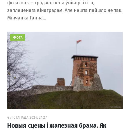
фотазоны – гродзенскага ўніверсітэта,
заплеценага вінаградам. Але нешта пайшло не так.
Мінчанка Ганна…
ФОТА
4 ЛІСТАПАДА 2024, 21:27
Новыя сцены і жалезная брама. Як