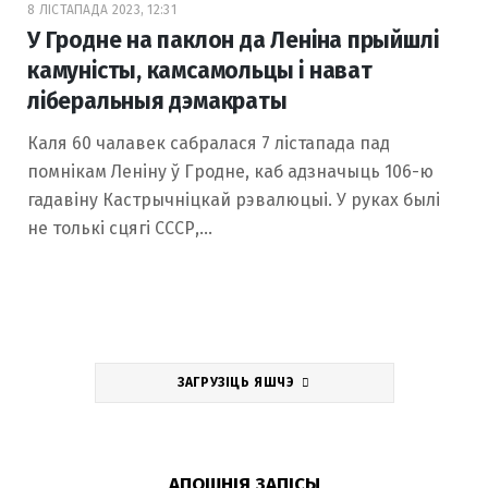
8 ЛІСТАПАДА 2023, 12:31
У Гродне на паклон да Леніна прыйшлі
камуністы, камсамольцы і нават
ліберальныя дэмакраты
Каля 60 чалавек сабралася 7 лістапада пад
помнікам Леніну ў Гродне, каб адзначыць 106-ю
гадавіну Кастрычніцкай рэвалюцыі. У руках былі
не толькі сцягі СССР,…
ЗАГРУЗІЦЬ ЯШЧЭ
АПОШНІЯ ЗАПІСЫ