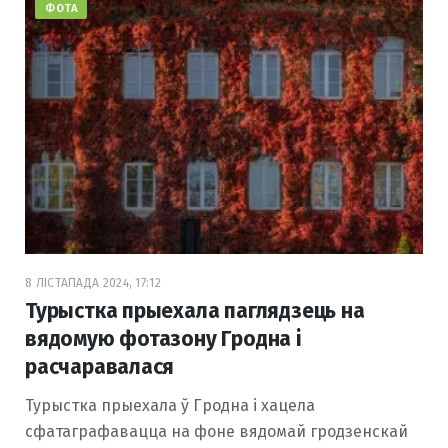
ФОТА
8 ЛІСТАПАДА 2024, 17:12
Турыстка прыехала паглядзець на
вядомую фотазону Гродна і
расчаравалася
Турыстка прыехала ў Гродна і хацела
сфатаграфавацца на фоне вядомай гродзенскай