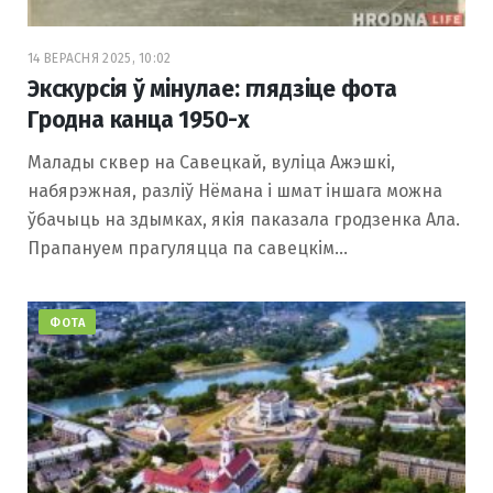
14 ВЕРАСНЯ 2025, 10:02
Экскурсія ў мінулае: глядзіце фота
Гродна канца 1950-х
Малады сквер на Савецкай, вуліца Ажэшкі,
набярэжная, разліў Нёмана і шмат іншага можна
ўбачыць на здымках, якія паказала гродзенка Ала.
Прапануем прагуляцца па савецкім…
ФОТА