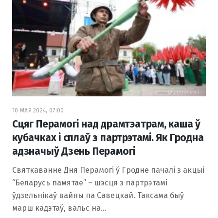
10 МАЯ 2024, 07:00
Сцяг Перамогі над драмтэатрам, каша ў
кубачках і сплаў з партрэтамі. Як Гродна
адзначыў Дзень Перамогі
Святкаванне Дня Перамогі ў Гродне пачалі з акцыі
“Беларусь памятае” – шэсця з партрэтамі
ўдзельнікаў вайны па Савецкай. Таксама быў
марш кадэтаў, вальс на…