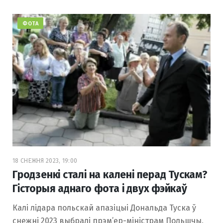
ФОТА
18 СНЕЖНЯ 2023, 19:00
Гродзенкі сталі на калені перад Тускам?
Гісторыя аднаго фота і двух фэйкаў
Калі лідара польскай апазіцыі Дональда Туска ў
снежні 2023 выбралі прэм’ер-міністрам Польшчы,