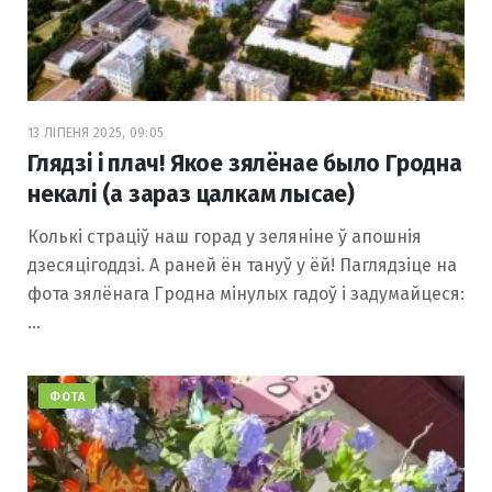
13 ЛІПЕНЯ 2025, 09:05
Глядзі і плач! Якое зялёнае было Гродна
некалі (а зараз цалкам лысае)
Колькі страціў наш горад у зеляніне ў апошнія
дзесяцігоддзі. А раней ён тануў у ёй! Паглядзіце на
фота зялёнага Гродна мінулых гадоў і задумайцеся:
…
ФОТА