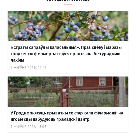
«Страты сапраўды каласальныя». Праз спёку і маразы
гродзенскі фермер застаўся практычна без ураджаю
лахіны
7 ЖНІЎНЯ 2026, 16:47
У Гродне знясуць прыватны сектар каля філармоніі: на
яго месцы пабудуюць грамадскі цэнтр
7 ЖНІЎНЯ 2026, 15:05