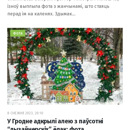
ізноў выплыла фота з жанчынамі, што стаяць
перад ім на каленях. Здымак…
ФОТА
8 СНЕЖНЯ 2023, 20:10
У Гродне адкрылі алею з паўсотні
“дызайнерскіх” ёлак: фота