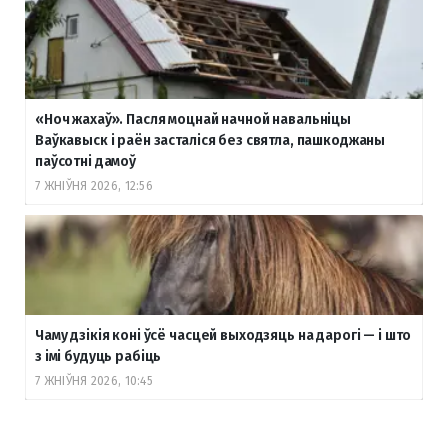
«Ноч жахаў». Пасля моцнай начной навальніцы
Ваўкавыск і раён засталіся без святла, пашкоджаны
паўсотні дамоў
7 ЖНІЎНЯ 2026, 12:56
Чаму дзікія коні ўсё часцей выходзяць на дарогі — і што
з імі будуць рабіць
7 ЖНІЎНЯ 2026, 10:45