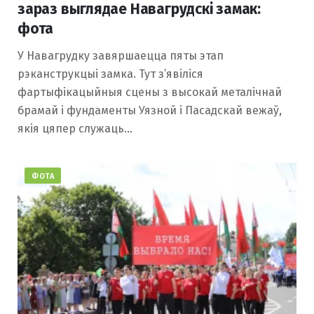
зараз выглядае Навагрудскі замак:
фота
У Навагрудку завяршаецца пяты этап
рэканструкцыі замка. Тут з’явіліся
фартыфікацыйныя сцены з высокай металічнай
брамай і фундаменты Уязной і Пасадскай вежаў,
якія цяпер служаць…
ФОТА