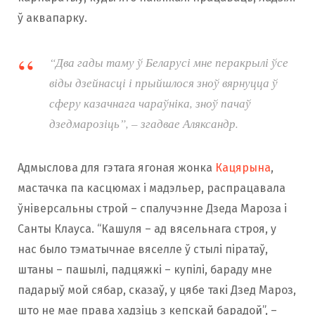
ў аквапарку.
“Два гады таму ў Беларусі мне перакрылі ўсе
віды дзейнасці і прыйшлося зноў вярнуцца ў
сферу казачнага чараўніка, зноў пачаў
дзедмарозіць”, – згадвае Аляксандр.
Адмыслова для гэтага ягоная жонка
Кацярына
,
мастачка па касцюмах і мадэльер, распрацавала
ўніверсальны строй – спалучэнне Дзеда Мароза і
Санты Клауса. “Кашуля – ад вясельнага строя, у
нас было тэматычнае вяселле ў стылі піратаў,
штаны – пашылі, падцяжкі – купілі, бараду мне
падарыў мой сябар, сказаў, у цябе такі Дзед Мароз,
што не мае права хадзіць з кепскай барадой”, –