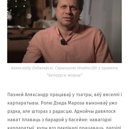
Аляксандр Енджэеўскі. Скрыншот Hrodna.life з праекта
“Беларусы могуць”
Пазней Аляксандр працаваў у тэатры, вёў вяселлі і
карпаратывы. Ролю Дзеда Мароза выконваў ужо
рэдка, але штораз з радасцю. Аднойчы давялося
нават плаваць з барадой у басейне: навагодні
карпаратыў, куды яго паклікалі працаваць, ладзілі