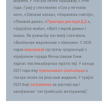
шоўмен. У тэатры лялек працаваў з 1996
года. Граў у спектаклях «Сон у летнюю
ноч», «Зімовая казка», «Каралева снягоў»,
«Пікавая дама», «
Прыгоды доктара Д.Д.
»,
«Царэўна-жаба», «Візіт старой дамы» і
іншых. Як рэжысёр паставіў спектакль
«Ванільнае марожанае з лімонам». У 2020
годзе
мадэраваў
сустрэчу гродзенцаў з
кіраўніком горада Мечыславам Гоем
падчас паслявыбарных пратэстаў. У канцы
2021 года яму
прапанавалі звольніцца
з
тэатра лялек па ўласным жаданні. У траўні
2023 быў
затрыманы
за распаўсюд і
захоўванне “экстрэмісцкіх матэрыялаў”.