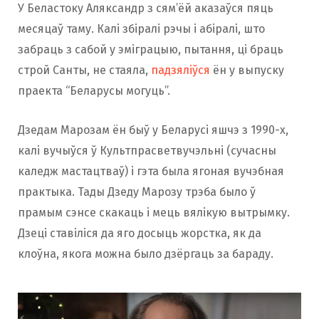
У Беластоку Аляксандр з сям’ёй аказаўся пяць
месяцаў таму. Калі збіралі рэчы і абіралі, што
забраць з сабой у эміграцыю, пытання, ці браць
строй Санты, не стаяла,
падзяліўся
ён у выпуску
праекта “Беларусы могуць”.
Дзедам Марозам ён быў у Беларусі яшчэ з 1990-х,
калі вучыўся ў Культпрасветвучэльні (сучасны
каледж мастацтваў) і гэта была ягоная вучэбная
практыка. Тады Дзеду Марозу трэба было ў
прамым сэнсе скакаць і мець вялікую вытрымку.
Дзеці ставіліся да яго досыць жорстка, як да
клоўна, якога можна было дзёргаць за бараду.