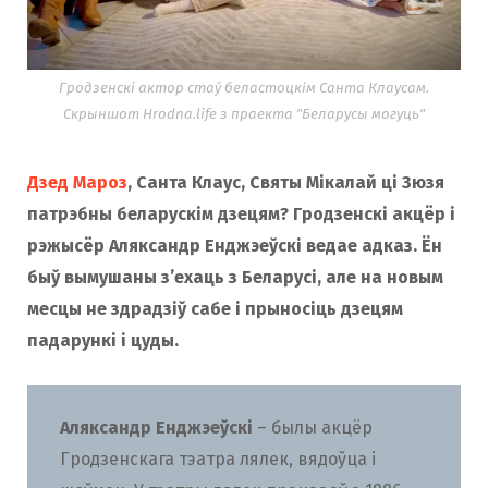
Гродзенскі актор стаў беластоцкім Санта Клаусам.
Скрыншот Hrodna.life з праекта "Беларусы могуць"
Дзед Мароз
, Санта Клаус, Святы Мікалай ці Зюзя
патрэбны беларускім дзецям? Гродзенскі акцёр і
рэжысёр Аляксандр Енджэеўскі ведае адказ. Ён
быў вымушаны з’ехаць з Беларусі, але на новым
месцы не здрадзіў сабе і прыносіць дзецям
падарункі і цуды.
Аляксандр Енджэеўскі
– былы акцёр
Гродзенскага тэатра лялек, вядоўца і