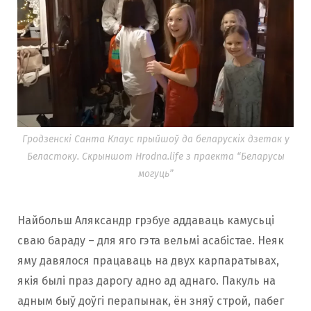
Гродзенскі Санта Клаус прыйшоў да беларускіх дзетак у
Беластоку. Скрыншот Hrodna.life з праекта “Беларусы
могуць”
Найбольш Аляксандр грэбуе аддаваць камусьці
сваю бараду – для яго гэта вельмі асабістае. Неяк
яму давялося працаваць на двух карпаратывах,
якія былі праз дарогу адно ад аднаго. Пакуль на
адным быў доўгі перапынак, ён зняў строй, пабег