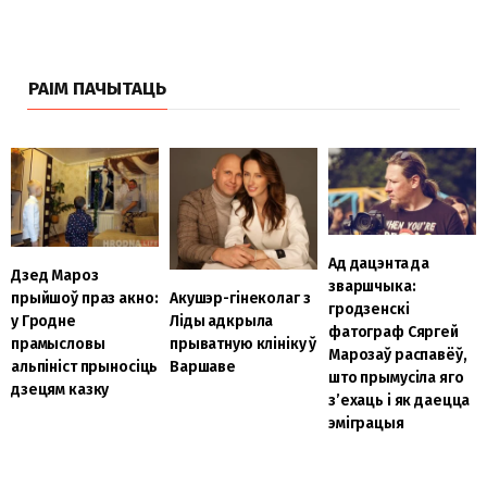
РАІМ ПАЧЫТАЦЬ
Ад дацэнта да
Дзед Мароз
зваршчыка:
Акушэр-гінеколаг з
прыйшоў праз акно:
гродзенскі
Ліды адкрыла
у Гродне
фатограф Сяргей
прыватную клініку ў
прамысловы
Марозаў распавёў,
Варшаве
альпініст прыносіць
што прымусіла яго
дзецям казку
з’ехаць і як даецца
эміграцыя