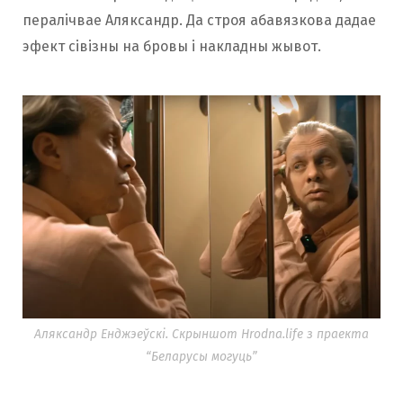
пералічвае Аляксандр. Да строя абавязкова дадае
эфект сівізны на бровы і накладны жывот.
Аляксандр Енджэеўскі. Скрыншот Hrodna.life з праекта
“Беларусы могуць”