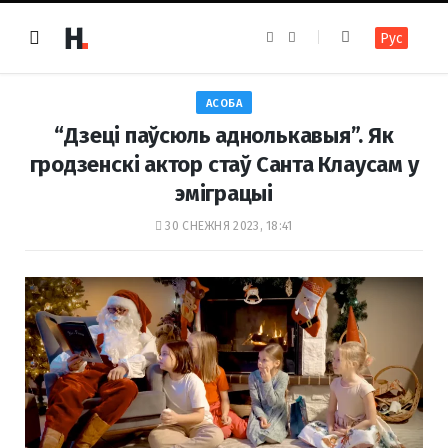
F
I
Рус
a
n
c
s
e
t
b
a
o
g
АСОБА
o
r
k
a
“Дзеці паўсюль аднолькавыя”. Як
m
гродзенскі актор стаў Санта Клаусам у
эміграцыі
30 СНЕЖНЯ 2023, 18:41