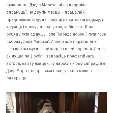
выконваць Дзеда Мароза, ці на дворніка
апрануць”. На другім месцы – працаўнікі
прадпрыемстваў, якія едуць да кагосьці дадому, ці
ходзяць і віншуюць па цэхах, кабінетах. Яны
робяць гэта ад душы, але “барада набок, і гэта псуе
вобраз Дзеда Мароза”. Аляксандр перакананы,
што кожны мусіць займацца сваёй справай. Лепш
скінуцца па 2 рублі і запрасіць прафесійнага
актора, каб і ў дзяцей, і ў дарослых быў сапраўдны
Дзед Мароз, ці прынамсі такі, у якога можна
паверыць.