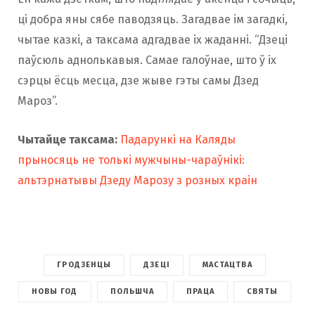
ці добра яны сябе паводзяць. Загадвае ім загадкі,
чытае казкі, а таксама адгадвае іх жаданні. “Дзеці
паўсюль аднолькавыя. Самае галоўнае, што ў іх
сэрцы ёсць месца, дзе жыве гэты самы Дзед
Мароз”.
Чытайце таксама:
Падарункі на Каляды
прыносяць не толькі мужчыны-чараўнікі:
альтэрнатывы Дзеду Марозу з розных краін
ГРОДЗЕНЦЫ
ДЗЕЦІ
МАСТАЦТВА
НОВЫ ГОД
ПОЛЬШЧА
ПРАЦА
СВЯТЫ