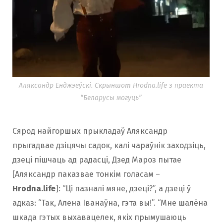
Аляксандр Енджэеўскі. Скрыншот Hrodna.life з праекта
“Беларусы могуць”
Сярод найгоршых прыкладаў Аляксандр
прыгадвае дзіцячы садок, калі чараўнік заходзіць,
дзеці пішчаць ад радасці, Дзед Мароз пытае
[Аляксандр паказвае тонкім голасам –
Hrodna.life
]: “Ці пазналі мяне, дзеці?”, а дзеці ў
адказ: “Так, Алена Іванаўна, гэта вы!”. “Мне шалёна
шкада гэтых выхавацелек, якіх прымушаюць