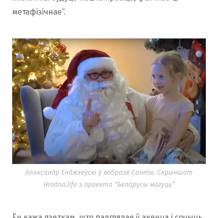
метафізічнае”.
Аляксандр Енджэеўскі ў вобразе Санты. Скрыншот
Hrodna.life з праекта “Беларусы могуць”
Ён кажа дзеткам, што падглядае ў акенца і сочыць,