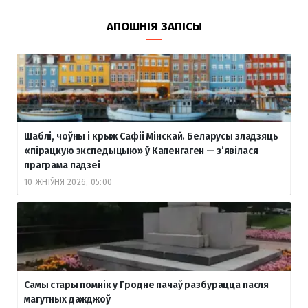
АПОШНІЯ ЗАПІСЫ
Шаблі, чоўны і крыж Сафіі Мінскай. Беларусы зладзяць
«пірацкую экспедыцыю» ў Капенгаген — з’явілася
праграма падзеі
10 ЖНІЎНЯ 2026, 05:00
Самы стары помнік у Гродне пачаў разбурацца пасля
магутных дажджоў