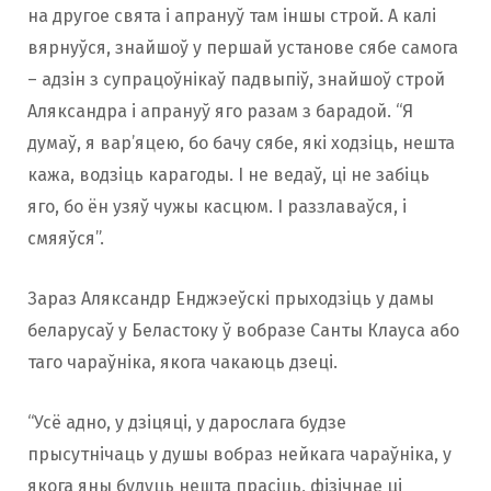
на другое свята і апрануў там іншы строй. А калі
вярнуўся, знайшоў у першай установе сябе самога
– адзін з супрацоўнікаў падвыпіў, знайшоў строй
Аляксандра і апрануў яго разам з барадой. “Я
думаў, я вар’яцею, бо бачу сябе, які ходзіць, нешта
кажа, водзіць карагоды. І не ведаў, ці не забіць
яго, бо ён узяў чужы касцюм. І раззлаваўся, і
смяяўся”.
Зараз Аляксандр Енджэеўскі прыходзіць у дамы
беларусаў у Беластоку ў вобразе Санты Клауса або
таго чараўніка, якога чакаюць дзеці.
“Усё адно, у дзіцяці, у дарослага будзе
прысутнічаць у душы вобраз нейкага чараўніка, у
якога яны будуць нешта прасіць, фізічнае ці