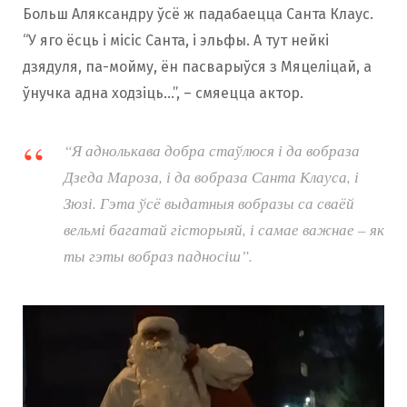
Больш Аляксандру ўсё ж падабаецца Санта Клаус.
“У яго ёсць і місіс Санта, і эльфы. А тут нейкі
дзядуля, па-мойму, ён пасварыўся з Мяцеліцай, а
ўнучка адна ходзіць…”, – смяецца актор.
“Я аднолькава добра стаўлюся і да вобраза
Дзеда Мароза, і да вобраза Санта Клауса, і
Зюзі. Гэта ўсё выдатныя вобразы са сваёй
вельмі багатай гісторыяй, і самае важнае – як
ты гэты вобраз падносіш”.