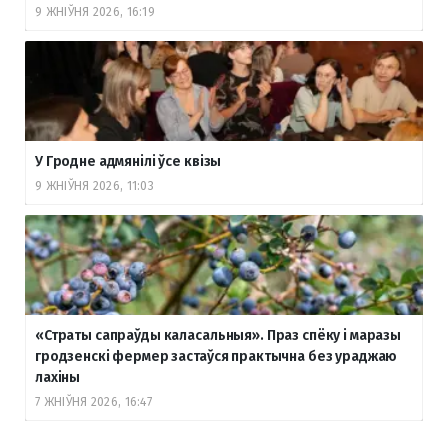
9 ЖНІЎНЯ 2026, 16:19
У Гродне адмянілі ўсе квізы
9 ЖНІЎНЯ 2026, 11:03
«Страты сапраўды каласальныя». Праз спёку і маразы
гродзенскі фермер застаўся практычна без ураджаю
лахіны
7 ЖНІЎНЯ 2026, 16:47