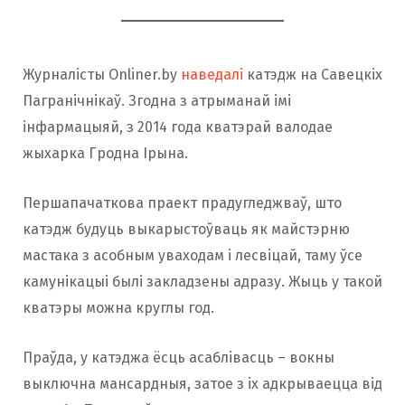
Журналісты Onliner.by
наведалі
катэдж на Савецкіх
Пагранічнікаў. Згодна з атрыманай імі
інфармацыяй, з 2014 года кватэрай валодае
жыхарка Гродна Ірына.
Першапачаткова праект прадугледжваў, што
катэдж будуць выкарыстоўваць як майстэрню
мастака з асобным уваходам і лесвіцай, таму ўсе
камунікацыі былі закладзены адразу. Жыць у такой
кватэры можна круглы год.
Праўда, у катэджа ёсць асаблівасць – вокны
выключна мансардныя, затое з іх адкрываецца від