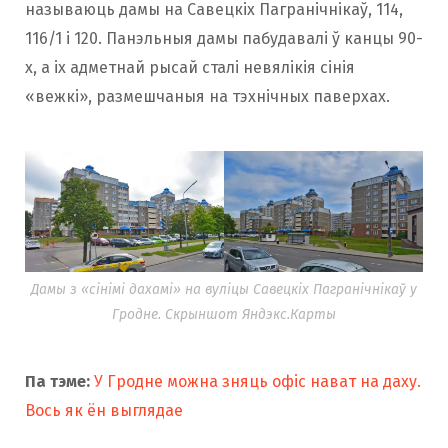
называюць дамы на Савецкіх Пагранічнікаў, 114,
116/1 і 120. Панэльныя дамы пабудавалі ў канцы 90-
х, а іх адметнай рысай сталі невялікія сінія
«вежкі», размешчаныя на тэхнічных паверхах.
Дамы з «сінімі дахамі» на вуліцы Савецкіх Пагранічнікаў у
Гродне. Скрыншот Яндэкс.Карты
Па тэме:
У Гродне можна зняць офіс нават на даху.
Вось як ён выглядае