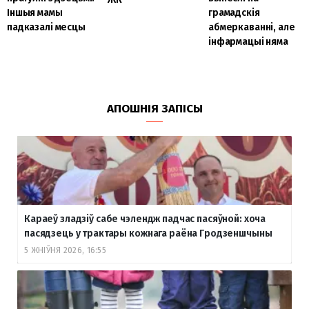
Іншыя мамы
грамадскія
падказалі месцы
абмеркаванні, але
інфармацыі няма
АПОШНІЯ ЗАПІСЫ
Караеў зладзіў сабе чэлендж падчас пасяўной: хоча
пасядзець у трактары кожнага раёна Гродзеншчыны
5 ЖНІЎНЯ 2026, 16:55