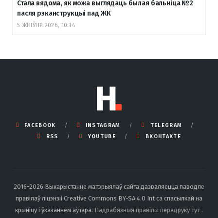
Стала вядома, як можа выглядаць былая бальніца №2
пасля рэканструкцыі пад ЖК
5 ЖНІЎНЯ 2026, 10:34
FACEBOOK
INSTAGRAM
TELEGRAM
RSS
YOUTUBE
ВКОНТАКТЕ
2016-2026 Выкарыстанне матэрыялаў сайта дазваляецца паводле
правілаў ліцэнзіі Creative Commons BY-SA 4.0 Int са спасылкай на
крыніцу і ўказаннем аўтара.
Падрабязныя правілы перадруку тут
.