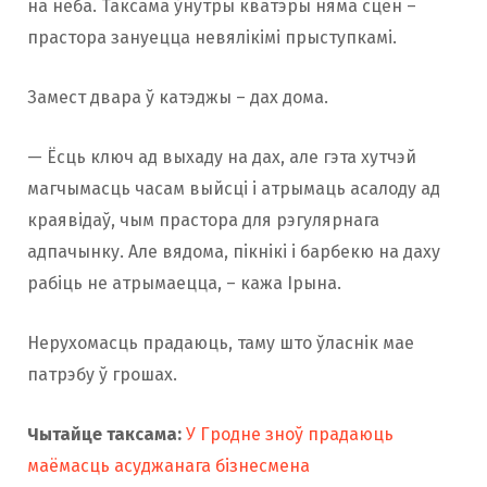
на неба. Таксама ўнутры кватэры няма сцен –
прастора зануецца невялікімі прыступкамі.
Замест двара ў катэджы – дах дома.
— Ёсць ключ ад выхаду на дах, але гэта хутчэй
магчымасць часам выйсці і атрымаць асалоду ад
краявідаў, чым прастора для рэгулярнага
адпачынку. Але вядома, пікнікі і барбекю на даху
рабіць не атрымаецца, – кажа Ірына.
Нерухомасць прадаюць, таму што ўласнік мае
патрэбу ў грошах.
Чытайце таксама:
У Гродне зноў прадаюць
маёмасць асуджанага бізнесмена