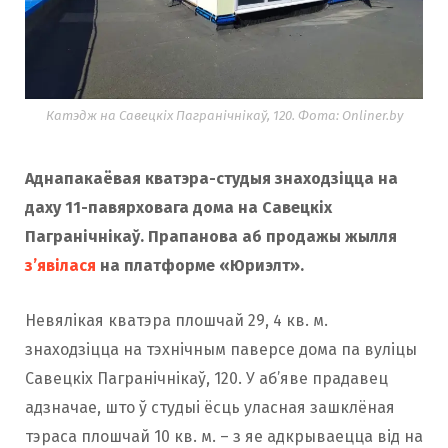
Катэдж на Савецкіх Пагранічнікаў, 120. Фота: Onliner.by
Аднапакаёвая кватэра-студыя знаходзіцца на
даху 11-павярховага дома на Савецкіх
Пагранічнікаў. Прапанова аб продажы жылля
з’явілася
на платформе «Юриэлт».
Невялікая кватэра плошчай 29, 4 кв. м.
знаходзіцца на тэхнічным паверсе дома па вуліцы
Савецкіх Пагранічнікаў, 120. У аб’яве прадавец
адзначае, што ў студыі ёсць уласная зашклёная
тэраса плошчай 10 кв. м. – з яе адкрываецца від на