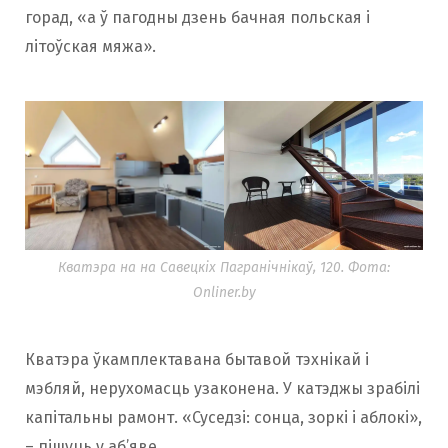
горад, «а ў пагодны дзень бачная польская і
літоўская мяжа».
Кватэра на на Савецкіх Пагранічнікаў, 120. Фота:
Onliner.by
Кватэра ўкамплектавана бытавой тэхнікай і
мэбляй, нерухомасць узаконена. У катэджы зрабілі
капітальны рамонт. «Суседзі: сонца, зоркі і аблокі»,
– пішуць у аб’яве.