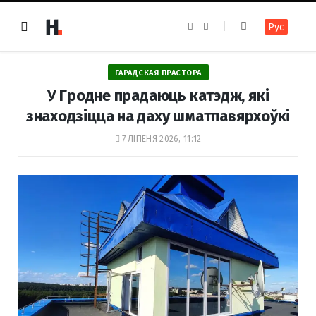
F
I
Рус
a
n
c
s
e
t
b
a
o
g
ГАРАДСКАЯ ПРАСТОРА
o
r
k
a
У Гродне прадаюць катэдж, які
m
знаходзіцца на даху шматпавярхоўкі
7 ЛІПЕНЯ 2026, 11:12