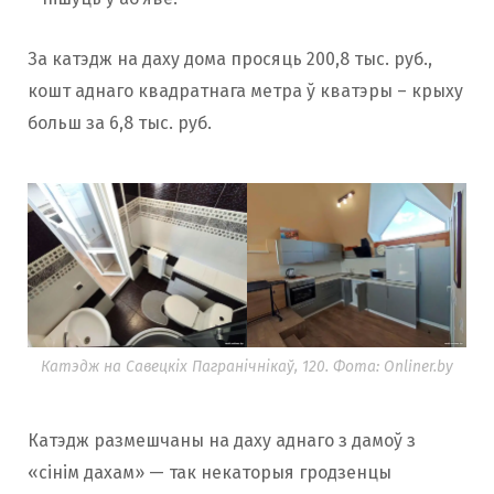
За катэдж на даху дома просяць 200,8 тыс. руб.,
кошт аднаго квадратнага метра ў кватэры – крыху
больш за 6,8 тыс. руб.
Катэдж на Савецкіх Пагранічнікаў, 120. Фота: Onliner.by
Катэдж размешчаны на даху аднаго з дамоў з
«сінім дахам» — так некаторыя гродзенцы