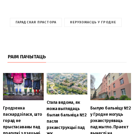
ГАРАДСКАЯ ПРАСТОРА
НЕРУХОМАСЦЬ У ГРОДНЕ
РАІМ ПАЧЫТАЦЬ
Стала вядома, як
Гродзенка
Былую бальніцу №2
можа выглядаць
паскардзілася, што
у Гродне могуць
былая бальніца №2
горад не
рэканструяваць
пасля
прыстасаваны пад
пад жытло. Праект
рэканструкцыі пад
прагулкі з дзецьмі.
вынеслі на
ЖК