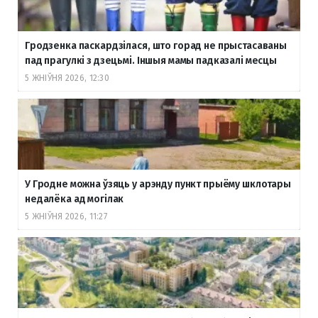
Гродзенка паскардзілася, што горад не прыстасаваны
пад прагулкі з дзецьмі. Іншыя мамы падказалі месцы
5 ЖНІЎНЯ 2026, 12:30
У Гродне можна ўзяць у арэнду пункт прыёму шклотары
недалёка ад могілак
5 ЖНІЎНЯ 2026, 11:27