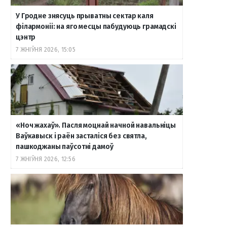
У Гродне знясуць прыватны сектар каля
філармоніі: на яго месцы пабудуюць грамадскі
цэнтр
7 ЖНІЎНЯ 2026, 15:05
«Ноч жахаў». Пасля моцнай начной навальніцы
Ваўкавыск і раён засталіся без святла,
пашкоджаны паўсотні дамоў
7 ЖНІЎНЯ 2026, 12:56