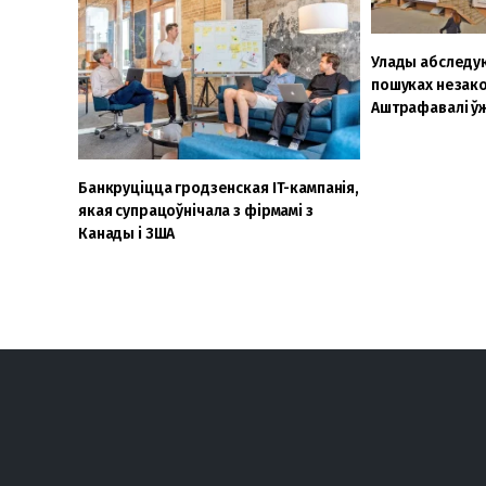
Улады абследую
пошуках незак
Аштрафавалі ў
Банкруціцца гродзенская IT-кампанія,
якая супрацоўнічала з фірмамі з
Канады і ЗША