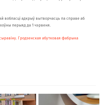
кай вобласці адкрыў вытворчасць па справе аб
хоўны перыяд да 1 чэрвеня.
і сыравіну. Гродзенская абутковая фабрыка