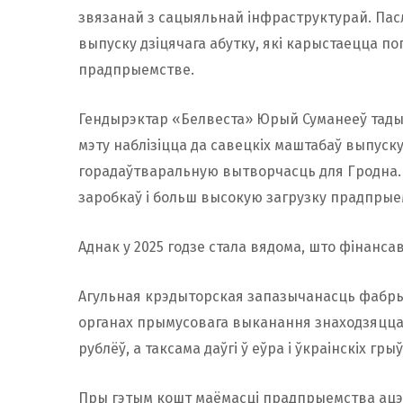
звязанай з сацыяльнай інфраструктурай. Пас
выпуску дзіцячага абутку, які карыстаецца по
прадпрыемстве.
Гендырэктар «Белвеста» Юрый Суманееў тады п
мэту наблізіцца да савецкіх маштабаў выпуск
горадаўтваральную вытворчасць для Гродна. 
заробкаў і больш высокую загрузку прадпрые
Аднак у 2025 годзе стала вядома, што фінансав
Агульная крэдыторская запазычанасць фабрык
органах прымусовага выканання знаходзяцца 
рублёў, а таксама даўгі ў еўра і ўкраінскіх гры
Пры гэтым кошт маёмасці прадпрыемства ацэнь