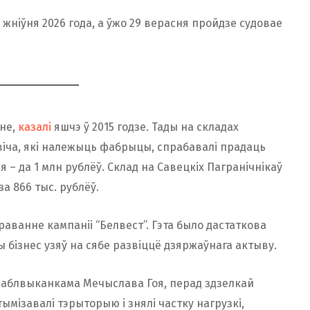
жніўня 2026 года, а ўжо 29 верасня пройдзе судовае
ане,
казалі
яшчэ ў 2015 годзе. Тады на складах
овіча, які належыць фабрыцы, спрабавалі прадаць
я – да 1 млн рублёў. Склад на Савецкіх Пагранічнікаў
за 866 тыс. рублёў.
раванне кампаніі “Белвест”. Гэта было дастаткова
 бізнес узяў на сябе развіццё дзяржаўнага актыву.
а аблвыканкама Мечыслава Гоя, перад здзелкай
мізавалі тэрыторыю і знялі частку нагрузкі,