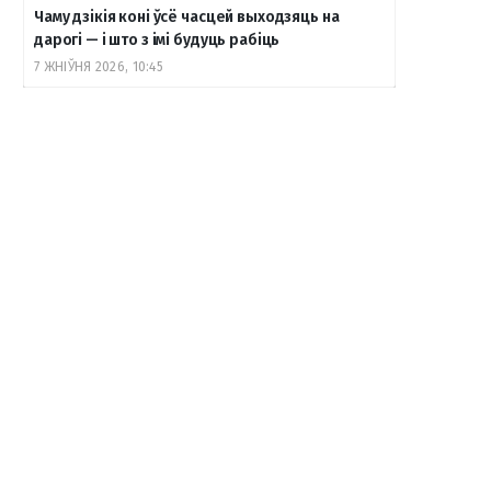
Чаму дзікія коні ўсё часцей выходзяць на
дарогі — і што з імі будуць рабіць
7 ЖНІЎНЯ 2026, 10:45