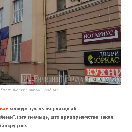
ман". Фота: "Вячэрні Гродна"
вае
конкурсную вытворчасць аб
ёман”. Гэта значыць, што прадпрыемства чакае
банкруцтве.