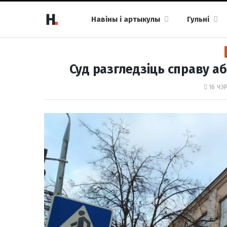
Навіны і артыкулы
Гульні
Суд разгледзіць справу а
16 ЧЭР