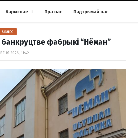
Карыснае
Пра нас
Падтрымай нас
БІЗНЕС
б банкруцтве фабрыкі “Нёман”
ВЕНЯ 2026, 11:42