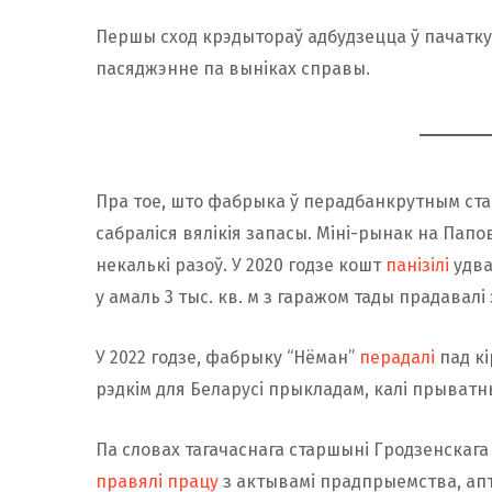
Першы сход крэдытораў адбудзецца ў пачатку 
пасяджэнне па выніках справы.
Пра тое, што фабрыка ў перадбанкрутным ст
сабраліся вялікія запасы. Міні-рынак на Пап
некалькі разоў. У 2020 годзе кошт
панізілі
удва
у амаль 3 тыс. кв. м з гаражом тады прадавалі 
У 2022 годзе, фабрыку “Нёман”
пер
ад
алі
пад кі
рэдкім для Беларусі прыкладам, калі прыватны
Па словах тагачаснага старшыні Гродзенскаг
правялі працу
з актывамі прадпрыемства, апты