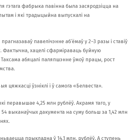
ля гэтага фабрыка павінна была засяродзіцца на
пытам і які традыцыйна выпускалі на
рагназаваў павелічэнне аб’ёмаў у 2–3 разы і ставіў
у. Фактычна, хацелі сфарміраваць буйную
Таксама абяцалі паляпшэнне ўмоў працы, рост
мства.
ыя цяжкасці ўзніклі і ў самога «Белвеста».
і перавышае 4,25 млн рублёў. Акрамя таго, у
54 выканаўчых дакумента на суму больш за 1,42 млн
ўнях.
ваецца прыкладна ў 14,1 млн. рублёў. А ступень