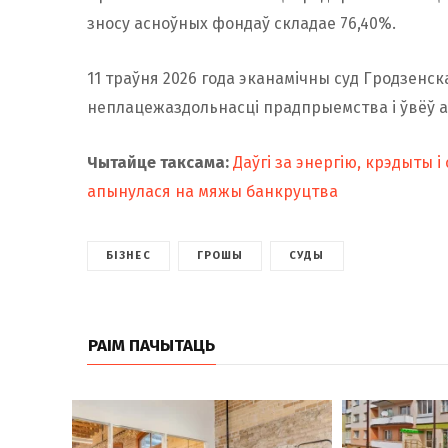
зносу асноўных фондаў складае 76,40%.
11 траўня 2026 года эканамічны суд Гродзенс
неплацежаздольнасці прадпрыемства і ўвёў а
Чытайце таксама:
Даўгі за энергію, крэдыты 
апынулася на мяжы банкруцтва
БІЗНЕС
ГРОШЫ
СУДЫ
РАІМ ПАЧЫТАЦЬ