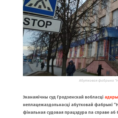
Абутковая фабрыка "Нё
Эканамічны суд Гродзенскай вобласці
адкры
неплацежаздольнасці абутковай фабрыкі “Н
фінальная судовая працэдура па справе аб 