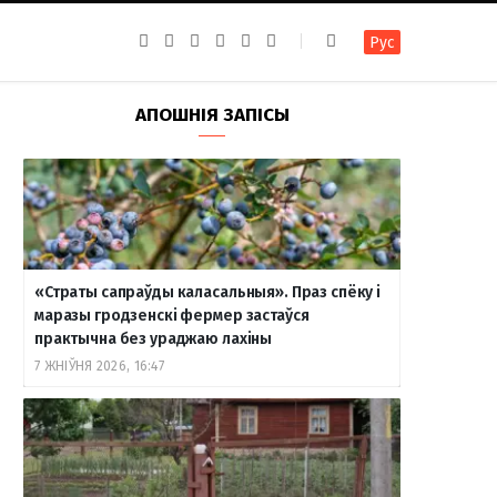
F
I
T
R
Y
В
Рус
a
n
e
S
o
к
c
s
l
S
u
о
e
t
e
T
н
b
a
g
u
т
АПОШНІЯ ЗАПІСЫ
o
g
r
b
а
o
r
a
e
к
k
a
m
т
m
е
«Страты сапраўды каласальныя». Праз спёку і
маразы гродзенскі фермер застаўся
практычна без ураджаю лахіны
7 ЖНІЎНЯ 2026, 16:47