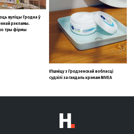
ць вуліцы Гродна ў
оннай рэкламы.
жо тры фірмы
ІПшніцу з Гродзенскай вобласці
судзілі за гандаль крэмам NIVEA