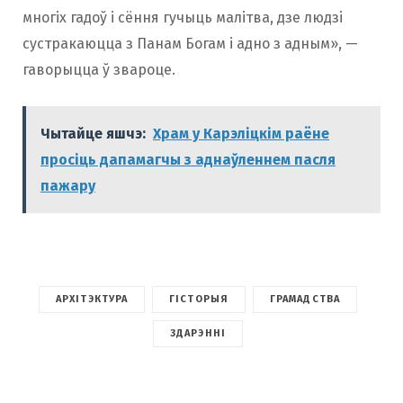
многіх гадоў і сёння гучыць малітва, дзе людзі
сустракаюцца з Панам Богам і адно з адным», —
гаворыцца ў звароце.
Чытайце яшчэ:
Храм у Карэліцкім раёне
просіць дапамагчы з аднаўленнем пасля
пажару
АРХІТЭКТУРА
ГІСТОРЫЯ
ГРАМАДСТВА
ЗДАРЭННІ