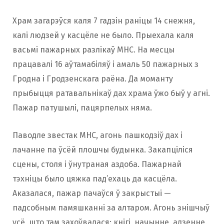
Храм загарэўся каля 7 гадзін раніцы 14 снежня,
калі людзей у касцёле не было. Прыехала каля
васьмі пажарных разлікаў МНС. На месцы
працавалі 16 аўтамабіляў і амаль 50 пажарных з
Гродна і Гродзенскага раёна. Да моманту
прыбыцця ратавальнікаў дах храма ўжо быў у агні.
Пажар патушылі, пацярпелых няма.
Паводле звестак МНС, агонь пашкодзіў дах і
лачанне па ўсёй плошчы будынка. Закапціліся
сцены, столя і ўнутраная аздоба. Пажарнай
тэхніцы было цяжка пад’ехаць да касцёла.
Аказалася, пажар пачаўся ў закрыстыі —
падсобным памяшканні за алтаром. Агонь знішчыў
усё, што там захоўвалася: кнігі, начынне, адзенне.