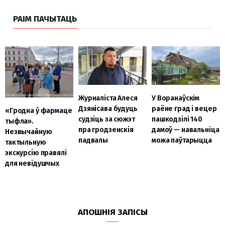
РАІМ ПАЧЫТАЦЬ
Журналіста Алеся
У Воранаўскім
Дзянісава будуць
раёне град і вецер
«Гродна ў фармаце
судзіць за сюжэт
пашкодзілі 140
тыфла».
пра гродзенскія
дамоў — навальніца
Незвычайную
падвалы
можа паўтарыцца
тактыльную
экскурсію правялі
для невідушчых
АПОШНІЯ ЗАПІСЫ