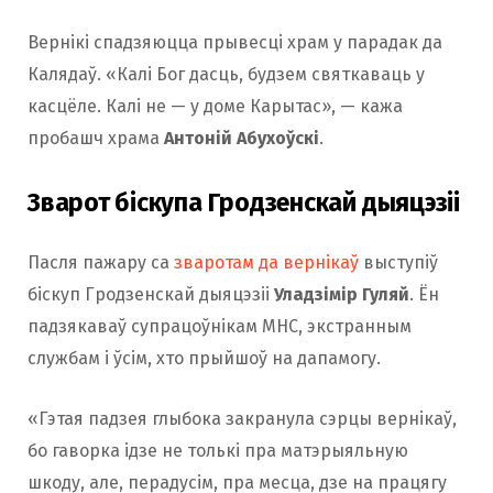
Вернікі спадзяюцца прывесці храм у парадак да
Калядаў. «Калі Бог дасць, будзем святкаваць у
касцёле. Калі не — у доме Карытас», — кажа
пробашч храма
Антоній Абухоўскі
.
Зварот біскупа Гродзенскай дыяцэзіі
Пасля пажару са
зваротам да вернікаў
выступіў
біскуп Гродзенскай дыяцэзіі
Уладзімір Гуляй
. Ён
падзякаваў супрацоўнікам МНС, экстранным
службам і ўсім, хто прыйшоў на дапамогу.
«Гэтая падзея глыбока закранула сэрцы вернікаў,
бо гаворка ідзе не толькі пра матэрыяльную
шкоду, але, перадусім, пра месца, дзе на працягу