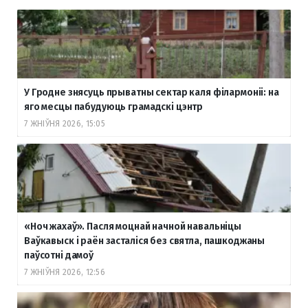
У Гродне знясуць прыватны сектар каля філармоніі: на
яго месцы пабудуюць грамадскі цэнтр
7 ЖНІЎНЯ 2026, 15:05
«Ноч жахаў». Пасля моцнай начной навальніцы
Ваўкавыск і раён засталіся без святла, пашкоджаны
паўсотні дамоў
7 ЖНІЎНЯ 2026, 12:56