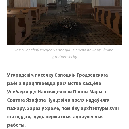
Так выглядаў касцёл у Сапоцкіне пасля пажару. Фота:
grodnensis.by
У гарадскім пасёлку Сапоцкін Гродзенскага
раёна працягваецца расчыстка касцёла
Унебаўзяцця Найсвяцейшай Панны Марыі і
Святога Язафата Кунцэвіча пасля нядаўняга
пажару. Зараз у храме, помніку архітэктуры XVIII
стагоддзя, ідуць першасныя аднаўленчыя
работы.