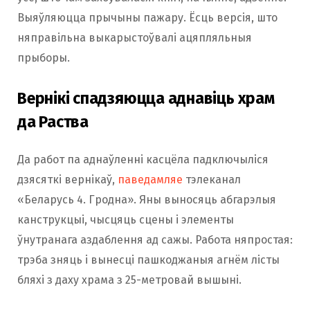
Выяўляюцца прычыны пажару. Ёсць версія, што
няправільна выкарыстоўвалі ацяпляльныя
прыборы.
Вернікі спадзяюцца аднавіць храм
да Раства
Да работ па аднаўленні касцёла падключыліся
дзясяткі вернікаў,
паведамляе
тэлеканал
«Беларусь 4. Гродна». Яны выносяць абгарэлыя
канструкцыі, чысцяць сцены і элементы
ўнутранага аздаблення ад сажы. Работа няпростая:
трэба зняць і вынесці пашкоджаныя агнём лісты
бляхі з даху храма з 25-метровай вышыні.