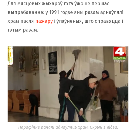
Для мясцовых жыхароў гэта ўжо не першае
выпрабаванне: у 1991 годзе яны разам аднаўлялі
храм пасля
пажару
і ўпэўненыя, што справяцца і
гэтым разам.
Парафіяне пачалі аднаўляць храм. Скрын з відэа.