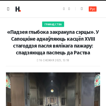
F
I
Рус
a
n
c
s
e
t
b
a
o
g
ГРАМАДСТВА
o
r
k
a
«Падзея глыбока закранула сэрцы». У
m
Сапоцкіне аднаўляюць касцёл XVIII
стагоддзя пасля вялікага пажару:
спадзяюцца паспець да Раства
16 СНЕЖНЯ 2025, 13:18