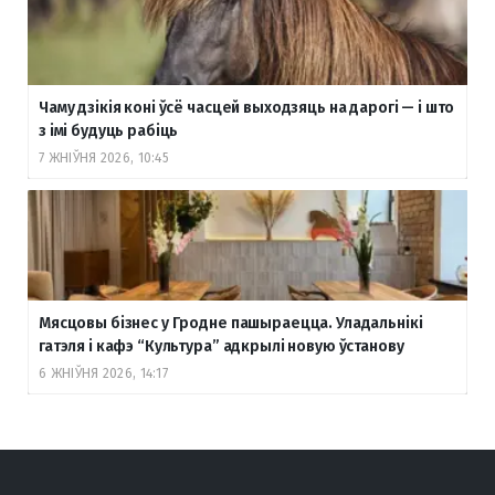
Чаму дзікія коні ўсё часцей выходзяць на дарогі — і што
з імі будуць рабіць
7 ЖНІЎНЯ 2026, 10:45
Мясцовы бізнес у Гродне пашыраецца. Уладальнікі
гатэля і кафэ “Культура” адкрылі новую ўстанову
6 ЖНІЎНЯ 2026, 14:17