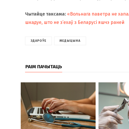
Чытайце таксама:
«Вольнага паветра не хапал
шкадуе, што не з’ехаў з Беларусі яшчэ раней
ЗДАРОЎЕ
МЕДЫЦЫНА
РАІМ ПАЧЫТАЦЬ