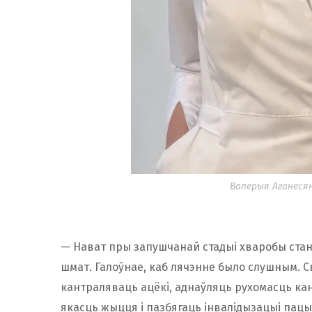
Валерыя Аганесян
— Нават пры запушчанай стадыі хваробы стан
шмат. Галоўнае, каб лячэнне было слушным. С
кантраляваць ацёкі, аднаўляць рухомасць ка
якасць жыцця і пазбягаць інвалідызацыі пацы