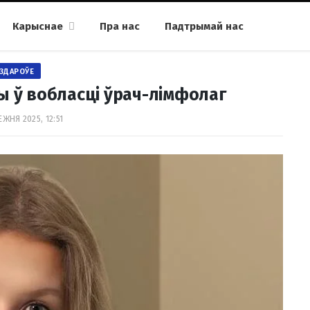
Карыснае
Пра нас
Падтрымай нас
ЗДАРОЎЕ
ы ў вобласці ўрач-лімфолаг
ЕЖНЯ 2025, 12:51