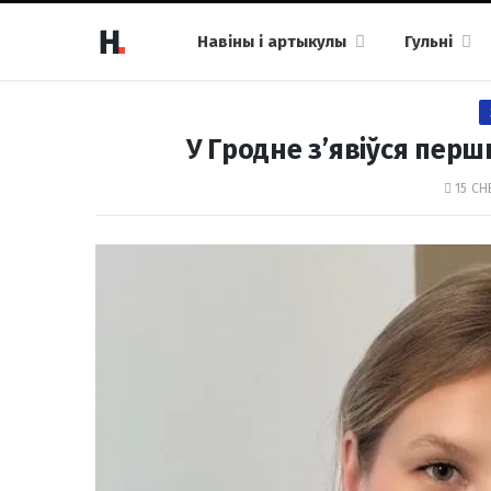
Навіны і артыкулы
Гульні
У Гродне з’явіўся перш
15 СН