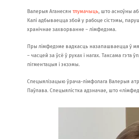
Валерыя Аганесян
тлумачыць
, што асноўны аб
Калі адбываецца збой у рабоце сістэмы, пару
хранічнае захворванне – лімфедэма.
Пры лімфедэме вадкасць назапашваецца ў мякк
– часцей за ўсё ў руках і нагах. Таксама гэта 
пігментацыя і экзэмы.
Спецыялізацыю ўрача-лімфолага Валерыя атры
Паўлава. Спецыялістка адзначае, што «лімфед