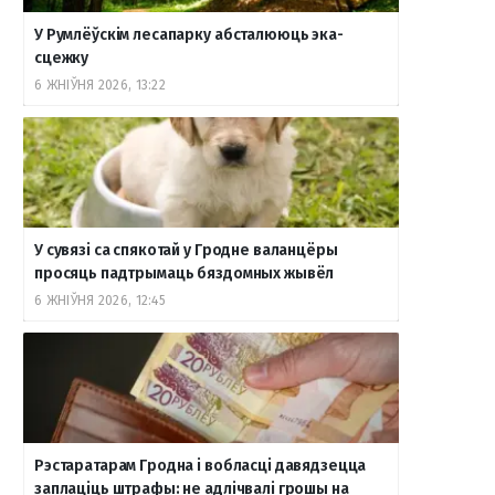
У Румлёўскім лесапарку абсталююць эка-
сцежку
6 ЖНІЎНЯ 2026, 13:22
У сувязі са спякотай у Гродне валанцёры
просяць падтрымаць бяздомных жывёл
6 ЖНІЎНЯ 2026, 12:45
Рэстаратарам Гродна і вобласці давядзецца
заплаціць штрафы: не адлічвалі грошы на