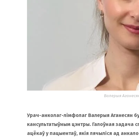
Валерыя Аганесян
Урач-анколаг-лімфолаг Валерыя Аганесян б
кансультатыўным цэнтры. Галоўная задача с
ацёкаў у пацыентаў, якія лячыліся ад анкалог