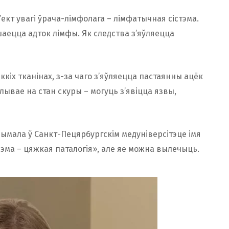
’ект увагі ўрача-лімфолага – лімфатычная сістэма.
шаецца адток лімфы. Як следства з’яўляецца
іх тканінах, з-за чаго з’яўляецца пастаянны ацёк
ўплывае на стан скуры – могуць з’явіцца язвы,
мала ў Санкт-Пецярбургскім медуніверсітэце імя
эма – цяжкая паталогія», але яе можна вылечыць.