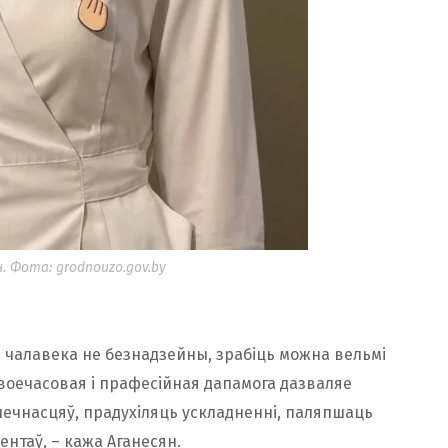
. Фота: grodnouzo.gov.by
 чалавека не безнадзейны, зрабіць можна вельмі
воечасовая і прафесійная дапамога дазваляе
нечнасцяў, прадухіляць ускладненні, паляпшаць
ентаў, – кажа Аганесян.