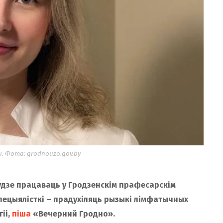
. Фота: grodnouzo.gov.by
удзе працаваць у Гродзенскім прафесарскім
пецыялісткі – прадухіляць рызыкі лімфатычных
іі,
піша
«Вечерний Гродно».