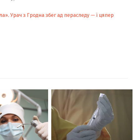
а». Урач з Гродна збег ад пераследу — і цяпер