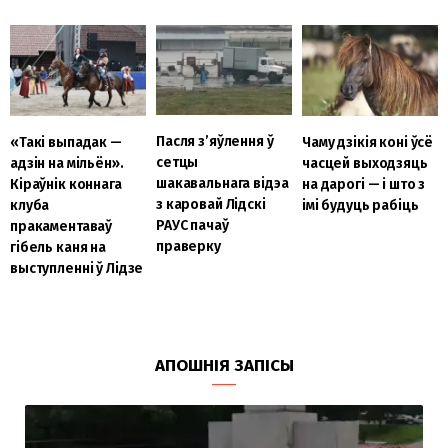
Пасля з’яўлення ў
«Такі выпадак —
Чаму дзікія коні ўсё
сетцы
адзін на мільён».
часцей выходзяць
шакавальнага відэа
Кіраўнік коннага
на дарогі — і што з
з каровай Лідскі
клуба
імі будуць рабіць
РАУС пачаў
пракаментаваў
праверку
гібель каня на
выступленні ў Лідзе
АПОШНІЯ ЗАПІСЫ