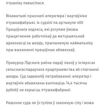
птушніку павысілася.
Вінаватымі прызналі аператара і вартаўніка
птушкафабрыкі. Іх судзілі па артыкуле 400
Працоўнага кодэкса, які рэгулюе ўмовы
прыцягнення работнікаў да матэрыяльнай
адказнасці за шкоду, прычыненую наймальніку
пры выкананні працоўных абавязкаў.
Пракурор Лідскага раёна падаў пазоў у інтарэсах
сельскагаспадарчага прадпрыемства аб спагнанні
шкоды. Суд задаволіў патрабаванні: аператар і
вартаўнік абавязаны выплаціць 14,4 тысячы
рублёў на карысць птушкафабрыкі.
Рашэнне суда не ўступіла ў законную сілу і можа