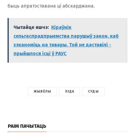
быць апратэставана ці абскарджана.
Чытайце яшчэ:
Кіраўнік
сельгаспрадпрыемства парушыў закон, каб
зэканоміць на тавары. Той не даставілі -
прыйшлося ісці ў РАУС
ЖЫВЁЛЫ
ЛІДА
СУДЫ
РАІМ ПАЧЫТАЦЬ