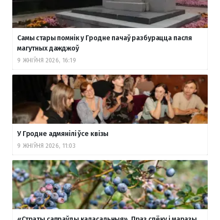
Самы стары помнік у Гродне пачаў разбурацца пасля
магутных дажджоў
9 ЖНІЎНЯ 2026, 16:19
У Гродне адмянілі ўсе квізы
9 ЖНІЎНЯ 2026, 11:03
«Страты сапраўды каласальныя». Праз спёку і маразы