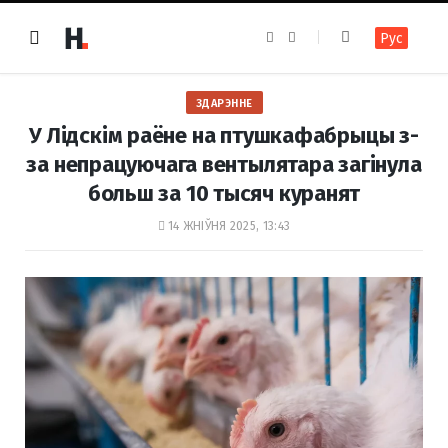
F
I
Рус
a
n
c
s
e
t
b
a
o
g
ЗДАРЭННЕ
o
r
k
a
У Лідскім раёне на птушкафабрыцы з-
m
за непрацуючага вентылятара загінула
больш за 10 тысяч куранят
14 ЖНІЎНЯ 2025, 13:43