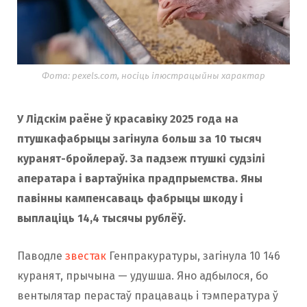
Фота: pexels.com, носіць ілюстрацыйны характар
У Лідскім раёне ў красавіку 2025 года на
птушкафабрыцы загінула больш за 10 тысяч
куранят-бройлераў. За падзеж птушкі судзілі
аператара і вартаўніка прадпрыемства. Яны
павінны кампенсаваць фабрыцы шкоду і
выплаціць 14,4 тысячы рублёў.
Паводле
звестак
Генпракуратуры, загінула 10 146
куранят, прычына — удушша. Яно адбылося, бо
вентылятар перастаў працаваць і тэмпература ў