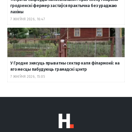
гродзенскі фермер застаўся практычна без ураджаю
лахіны
7 ЖНІЎНЯ 2026, 16:47
У Гродне знясуць прыватны сектар каля філармоніі: на
яго месцы пабудуюць грамадскі цэнтр
7 ЖНІЎНЯ 2026, 15:05